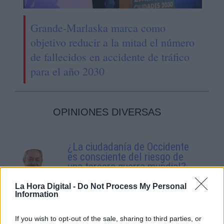
Grande-Marlaska marca como
objetivo reducir a la mitad el número
de fallecidos en accidente de tráfico
para el año 2030
OPINIONES DIVERSAS
¿La ciudadanía de Occidente
es consciente del riesgo de
una tercera guerra mundial?
Por
Álvaro Frutos Rosado y Gabinete
La Hora Digital -
Do Not Process My Personal
Geopolítica de Crisis
Information
Suelta y confía
If you wish to opt-out of the sale, sharing to third parties, or