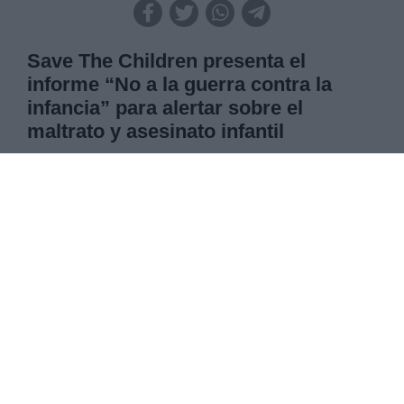
Save The Children presenta el
informe “No a la guerra contra la
infancia” para alertar sobre el
maltrato y asesinato infantil
Actualmente en el mundo, muchos países presentan
áreas de conflicto, perjudicando de forma mayoritaria
al colectivo de la infancia, concretamente hasta 420
millones de niños y niñas viven en zonas guerra. Por
ello, la Organización líder en defensa de los derechos
de niños y niñas, Save The Children, lanza un informe
“No a la Guerra contra la infancia” donde revela datos
reales del maltrato y asesinato infantil y alerta del
aumento de estas cifras cada año. La organización en
España crea la campaña
#NoaLaGuerraContraLaInfancia donde aprovechan
para pedir al gobierno español la suspensión de
prácticas llevadas a cabo que alimentan esta
catástrofe infantil. La violencia física y sexual contra
las niñas ha estado presente también en el informe,