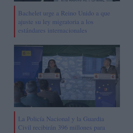
Bachelet urge a Reino Unido a que
ajuste su ley migratoria a los
estándares internacionales
La Policía Nacional y la Guardia
Civil recibirán 396 millones para