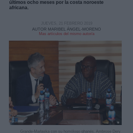
últimos ocho meses por la costa noroeste
africana.
JUEVES, 21 FEBRERO 2019
AUTOR MARIBEL ÁNGEL-MORENO
Mas artículos del mismo autor/a
Derechos:
link
Información adicional
link
Grande-Marlaska con su homólogo ghanés, Ambrose Dery.