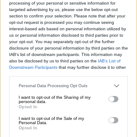
processing of your personal or sensitive information for
Por
María Comesaña
targeted advertising by us, please use the below opt-out
section to confirm your selection. Please note that after your
Votantes y votados
opt-out request is processed you may continue seeing
Por
Juan Manuel Beltrán
interest-based ads based on personal information utilized by
us or personal information disclosed to third parties prior to
your opt-out. You may separately opt-out of the further
El Conflicto de Oriente Medio:
disclosure of your personal information by third parties on the
Un Nuevo Orden Autoritario
IAB’s list of downstream participants. This information may
en Construcción
also be disclosed by us to third parties on the
IAB’s List of
Por
Álvaro Frutos Rosado y Gabinete
Downstream Participants
that may further disclose it to other
Geopolítica de Crisis
third parties.
Personal Data Processing Opt Outs
Reconquista leonesa
Por
Carlos Miranda
I want to opt-out of the Sharing of my
personal data.
Opted In
Clara Campoamor: Mi sueño,
I want to opt-out of the Sale of my
mi pesadilla
Personal Data.
Por
María Pérez Herrero
Opted In