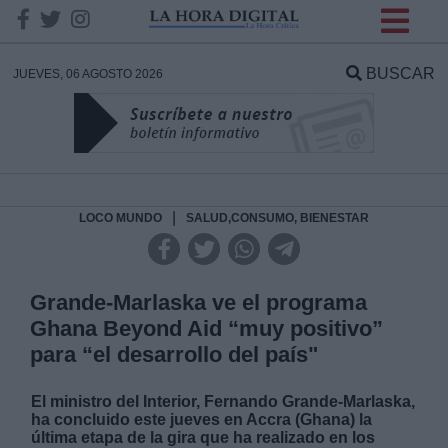
INFORMACION SOBRE LA
PROTECCIÓN DE TUS
BUSCAR
JUEVES, 06 AGOSTO 2026
DATOS
Responsable:
Finalidad:
|
LOCO MUNDO
SALUD,CONSUMO, BIENESTAR
Datos tratados:
Grande-Marlaska ve el programa
Ghana Beyond Aid “muy positivo”
para “el desarrollo del país"
Legitimación:
El ministro del Interior, Fernando Grande-Marlaska,
Destinatarios:
ha concluido este jueves en Accra (Ghana) la
última etapa de la gira que ha realizado en los