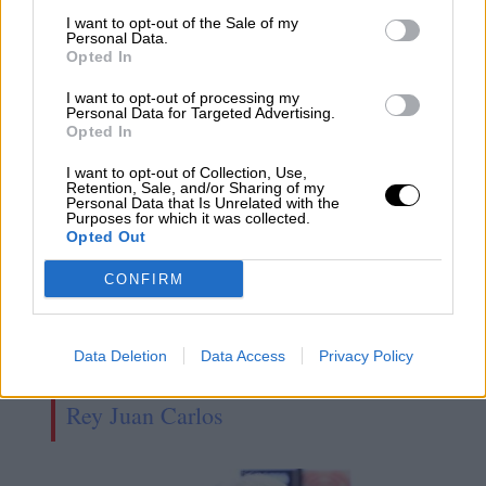
el Palacio de La Zarzuela
I want to opt-out of the Sale of my
Personal Data.
Opted In
I want to opt-out of processing my
Personal Data for Targeted Advertising.
Opted In
I want to opt-out of Collection, Use,
Retention, Sale, and/or Sharing of my
Personal Data that Is Unrelated with the
Purposes for which it was collected.
Opted Out
CONFIRM
Felipe VI viaja a Abu Dabi al funeral
Data Deletion
Data Access
Privacy Policy
del califa Zayed pero no visitará al
Rey Juan Carlos