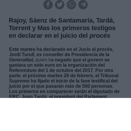
Rajoy, Sáenz de Santamaría, Tardá,
Torrent y Mas los primeros testigos
en declarar en el juicio del
procés
Este martes ha declarado en el Jucio al procés,
Jordi Turull, ex conseller de Presidencia de la
Generalitat,
quien h
a negado que el
govern
se
gastara un solo euro en la organización del
Referendum del 1 de octubre del 2017. Por otra
parte, el próximo martes 26 de febrero, el Tribunal
Supremo ha fijado el inicio de la fase testifical del
juicio por el que pasarán más de 500 personas.
Los primeros en comparecer serán el diputado de
ERC, Joan Tardá; el president del Parlament,
Roger Torrent; el expresidente Mariano Rajoy; o la
exvicepresidenta, Soraya Sáenz de Santamaría.
🔴
Los acusados del ‘procés’ catalán se enfrentan
a penas de hasta 25 años de cárcel