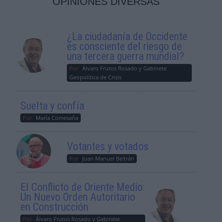
OPINIONES DIVERSAS
¿La ciudadanía de Occidente
es consciente del riesgo de
una tercera guerra mundial?
Por
Álvaro Frutos Rosado y Gabinete
Geopolítica de Crisis
Suelta y confía
Por
María Comesaña
Votantes y votados
Por
Juan Manuel Beltrán
El Conflicto de Oriente Medio:
Un Nuevo Orden Autoritario
en Construcción
Por
Álvaro Frutos Rosado y Gabinete