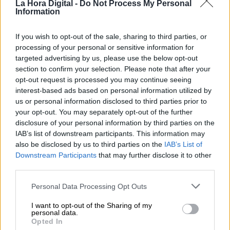
La Hora Digital -
Do Not Process My Personal
impulsar un foro común, la World Jurist
Information
Association inició sus pasos en 1963.
If you wish to opt-out of the sale, sharing to third parties, or
Felipe González
Felipe VI
Nobel Jurídico
processing of your personal or sensitive information for
targeted advertising by us, please use the below opt-out
World Jurist Congress
Reina Letizia
section to confirm your selection. Please note that after your
opt-out request is processed you may continue seeing
NOTICIAS RELACIONADAS
interest-based ads based on personal information utilized by
us or personal information disclosed to third parties prior to
your opt-out. You may separately opt-out of the further
disclosure of your personal information by third parties on the
IAB’s list of downstream participants. This information may
also be disclosed by us to third parties on the
IAB’s List of
Downstream Participants
that may further disclose it to other
third parties.
Personal Data Processing Opt Outs
I want to opt-out of the Sharing of my
personal data.
Opted In
El rey emérito visita a Felipe VI en