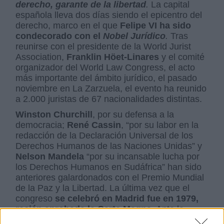
derecho, garante de la libertad
.
La capital
española lleva dos días siendo el epicentro del
derecho, marco en el que
Felipe VI ha sido
condecorado con el
Nobel Jurídico
.
Tras
reunirse con el presidente de la World Jurist
Association,
Franklin Höet-Linares
y el comité
organizador del World Law Congress, el acto
más importante del ámbito jurídico, el pasado
noviembre en La Zarzuela, el evento ha reunido
a 2.000 juristas de 67 nacionalidades distintas.
Winston Churchill
, por su defensa a la
democracia;
René Cassin
, “por su labor en la
redacción de la Declaración Universal de los
Derechos Humanos de las Naciones Unidas” y
Nelson Mandela
“por su incansable lucha por
los Derechos Humanos en Sudáfrica” han sido
anteriores galardonados con el Premio Mundial
de la Paz y la Libertad. La última vez que el
congreso
se celebró en Madrid fue en 1979,
recién aprobada la Carta Magna
. Ante la
necesidad de los profesionales del derecho de