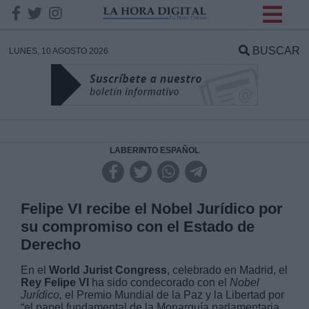
INFORMACION SOBRE LA
PROTECCIÓN DE TUS
BUSCAR
LUNES, 10 AGOSTO 2026
DATOS
Responsable:
Finalidad:
LABERINTO ESPAÑOL
Datos tratados:
Felipe VI recibe el Nobel Jurídico por
su compromiso con el Estado de
Derecho
Legitimación:
En el
World Jurist Congress
, celebrado en Madrid, el
Rey Felipe VI
ha sido condecorado con el
Nobel
Destinatarios:
Jurídico,
el Premio Mundial de la Paz y la Libertad por
“el papel fundamental de la Monarquía parlamentaria