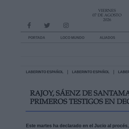
VIERNES
INFORMACION SOBRE LA PROTECCIÓN DE TUS DATOS
07 DE AGOSTO
2026
Responsable:
Finalidad:
PORTADA
LOCO MUNDO
ALIADOS
Datos tratados:
Legitimación:
Destinatarios:
|
|
LABERINTO ESPAÑOL
LABERINTO ESPAÑOL
LABE
Derechos:
RAJOY, SÁENZ DE SANTAMA
link
PRIMEROS TESTIGOS EN DE
Información adicional
link
Este martes ha declarado en el Jucio al procés, 