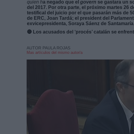
quien h
a negado que el
govern
se gastara un so
del 2017. Por otra parte, el próximo martes 26 de
testifical del juicio por el que pasarán más d
de ERC, Joan Tardá; el president del Parlament,
exvicepresidenta, Soraya Sáenz de Santamaría
🔴
Los acusados del ‘procés’ catalán se enfren
AUTOR PAULA ROJAS
Mas artículos del mismo autor/a