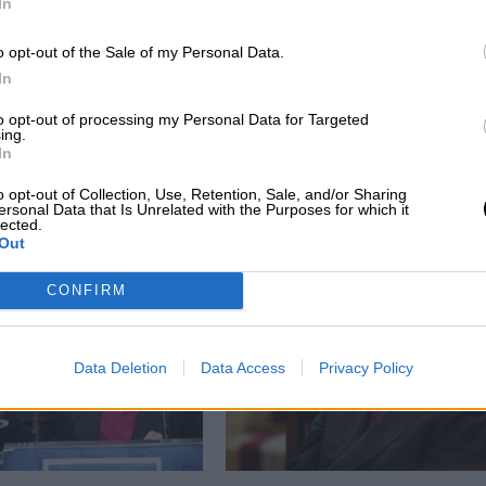
In
o opt-out of the Sale of my Personal Data.
In
to opt-out of processing my Personal Data for Targeted
ing.
El Supremo condena a un youtuber por
In
ra
humillar a un indigente
o opt-out of Collection, Use, Retention, Sale, and/or Sharing
ersonal Data that Is Unrelated with the Purposes for which it
lected.
Out
CONFIRM
Data Deletion
Data Access
Privacy Policy