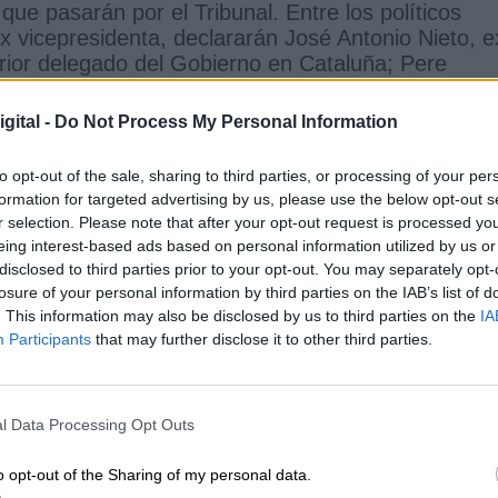
ue pasarán por el Tribunal. Entre los políticos
x vicepresidenta, declararán José Antonio Nieto, e
erior delegado del Gobierno en Cataluña; Pere
a Colau, alcaldesa de Barcelona; o Gabriel Rufián
gital -
Do Not Process My Personal Information
osep Lluis Trapero, mayor de los Mossos; Manuel
 de Información del cuerpo autonómico; Diego Pére
to opt-out of the sale, sharing to third parties, or processing of your per
formation for targeted advertising by us, please use the below opt-out s
il; así como más de 110 policías nacionales y más
r selection. Please note that after your opt-out request is processed y
eing interest-based ads based on personal information utilized by us or
disclosed to third parties prior to your opt-out. You may separately opt-
losure of your personal information by third parties on the IAB’s list of
 Supremo
Juicio del procés
Roger Torrent
. This information may also be disclosed by us to third parties on the
IA
Participants
that may further disclose it to other third parties.
CIAS RELACIONADAS
l Data Processing Opt Outs
o opt-out of the Sharing of my personal data.