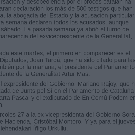
rsación y desobediencia por el procés catalán ha
estaran declaración los más de 500 testigos que han
ía, la abogacía del Estado y la acusación particular
ta semana declaren todos los acusados, aunque
mo sábado. La pasada semana ya abrió el turno de
arecencia del exvicepresidente de la Generalitat,
icada este martes, el primero en comparecer es el
Diputados, Joan Tardá, que ha sido citado para la
mbién por la mañana, el presidente del Parlamento
dente de la Generalitat Artur Mas.
l expresidente del Gobierno, Mariano Rajoy, que 
utada de Junts pel Sí en el Parlamento de Cataluña
arta Pascal y el exdiputado de En Comú Podem e
h.
ércoles 27 a la ex vicepresidenta del Gobierno Sor
e Hacienda, Cristóbal Montoro. Y ya para el jueve
lehendakari Íñigo Urkullu.