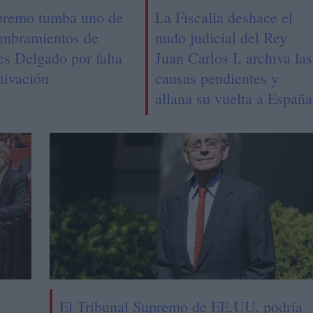
premo tumba uno de
La Fiscalía deshace el
ombramientos de
nudo judicial del Rey
es Delgado por falta
Juan Carlos I, archiva las
tivación
causas pendientes y
allana su vuelta a España
El Tribunal Supremo de EE.UU. podría