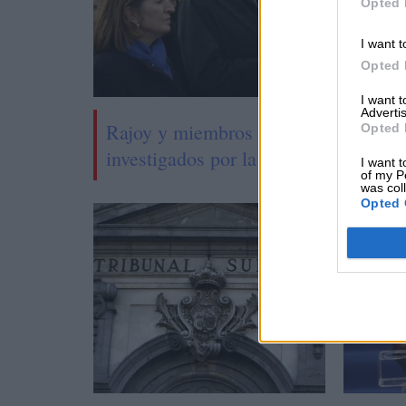
Opted 
I want t
Opted 
I want 
Advertis
Rajoy y miembros de su equipo
Opted 
investigados por la Justicia de Andor
I want t
of my P
was col
Opted 