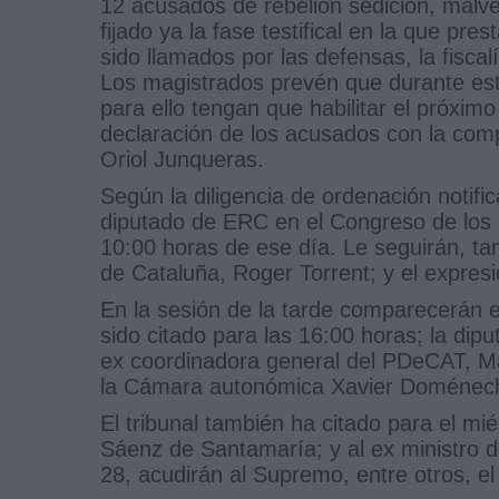
12 acusados de rebelión sedición, malve
fijado ya la fase testifical en la que pr
sido llamados por las defensas, la fiscal
Los magistrados prevén que durante es
para ello tengan que habilitar el próxi
declaración de los acusados con la comp
Oriol Junqueras.
Según la diligencia de ordenación notif
diputado de ERC en el Congreso de los 
10:00 horas de ese día. Le seguirán, ta
de Cataluña, Roger Torrent; y el expresi
En la sesión de la tarde comparecerán e
sido citado para las 16:00 horas; la dip
ex coordinadora general del PDeCAT, M
la Cámara autonómica Xavier Doménec
El tribunal también ha citado para el mi
Sáenz de Santamaría; y al ex ministro d
28, acudirán al Supremo, entre otros, el 