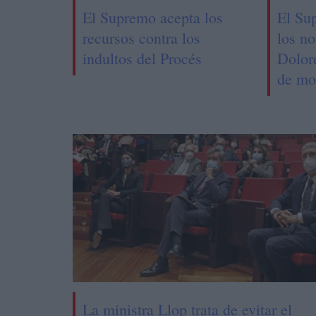
El Supremo acepta los
El Su
recursos contra los
los n
indultos del Procés
Dolor
de mo
La ministra Llop trata de evitar el