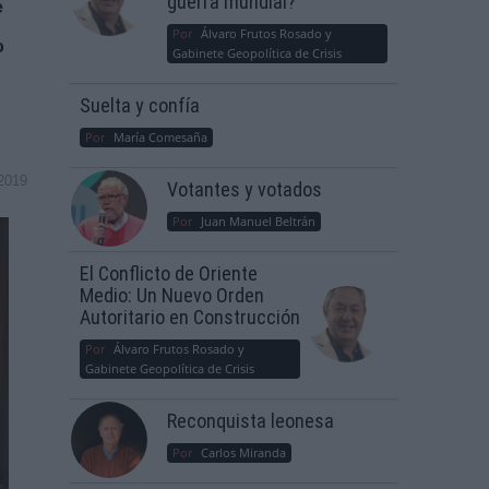
guerra mundial?
e
Por
Álvaro Frutos Rosado y
o
Gabinete Geopolítica de Crisis
Suelta y confía
Por
María Comesaña
2019
Votantes y votados
Por
Juan Manuel Beltrán
El Conflicto de Oriente
Medio: Un Nuevo Orden
Autoritario en Construcción
Por
Álvaro Frutos Rosado y
Gabinete Geopolítica de Crisis
Reconquista leonesa
Por
Carlos Miranda