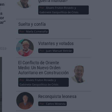
guerra mundial?
 en
Por
Álvaro Frutos Rosado y
l
Gabinete Geopolítica de Crisis
as
por
ar"
Suelta y confía
Por
María Comesaña
Votantes y votados
2019
Por
Juan Manuel Beltrán
El Conflicto de Oriente
Medio: Un Nuevo Orden
Autoritario en Construcción
Por
Álvaro Frutos Rosado y
Gabinete Geopolítica de Crisis
Reconquista leonesa
Por
Carlos Miranda