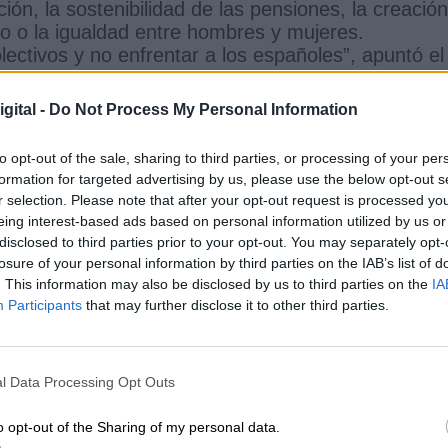
ón, la sostenibilidad de las pensiones, la creación
co o la igualdad entre hombres y mujeres.
ectivos y no enfrentar a los españoles”, apuntó el
gital -
Do Not Process My Personal Information
e TVE 1, donde hizo balance de la acción de su
próxima legislatura, Sánchez recordó que la moción
to opt-out of the sale, sharing to third parties, or processing of your per
spañola de la “corrupción” que afectaba a la anterio
formation for targeted advertising by us, please use the below opt-out s
 medidas aprobadas por el Gobierno socialista, co
r selection. Please note that after your opt-out request is processed y
ca, la lucha contra la precariedad laboral, las medi
eing interest-based ads based on personal information utilized by us or
te contra la violencia de género. Medidas “en
disclosed to third parties prior to your opt-out. You may separately opt-
muestran que el PSOE ha “gobernado para la
losure of your personal information by third parties on the IAB’s list of
. This information may also be disclosed by us to third parties on the
IA
Participants
that may further disclose it to other third parties.
esidente consideró “peligroso” que las derechas de
ta, ilegítimo u okupa”, entre otros términos, porqu
mocracia y la figura de la Presidencia del
l Data Processing Opt Outs
 la letra del artículo 113 de la Constitución, que
titud de “crispación” y “ataques personales” de la
o opt-out of the Sharing of my personal data.
alda a la crispación” y por “unir a los españoles” 