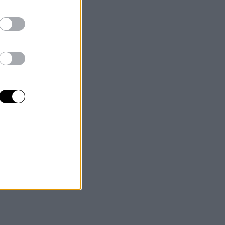
,
o
,
ue