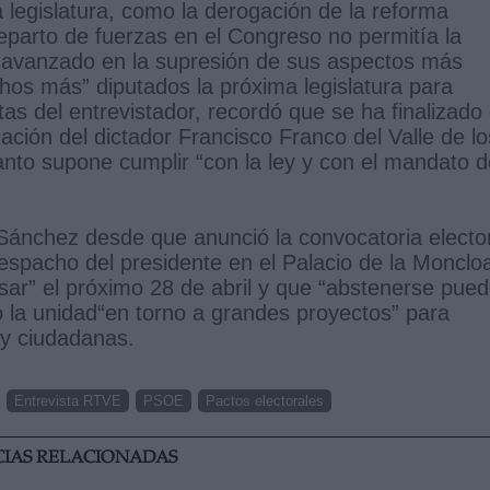
legislatura, como la derogación de la reforma
reparto de fuerzas en el Congreso no permitía la
a avanzado en la supresión de sus aspectos más
hos más” diputados la próxima legislatura para
s del entrevistador, recordó que se ha finalizado 
ción del dictador Francisco Franco del Valle de lo
anto supone cumplir “con la ley y con el mandato d
 Sánchez desde que anunció la convocatoria electo
espacho del presidente en el Palacio de la Monclo
esar” el próximo 28 de abril y que “abstenerse pue
có la unidad“en torno a grandes proyectos” para
 y ciudadanas.
Entrevista RTVE
PSOE
Pactos electorales
CIAS RELACIONADAS