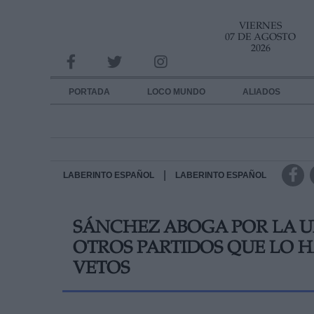
VIERNES
INFORMACION SOBRE LA PROTECCIÓN DE TUS DATOS
07 DE AGOSTO
2026
Responsable:
Finalidad:
PORTADA
LOCO MUNDO
ALIADOS
Datos tratados:
Legitimación:
Destinatarios:
|
LABERINTO ESPAÑOL
LABERINTO ESPAÑOL
Derechos:
SÁNCHEZ ABOGA POR LA U
link
OTROS PARTIDOS QUE LO H
Información adicional
link
VETOS