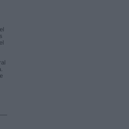
el
s
el
ral
a.
de