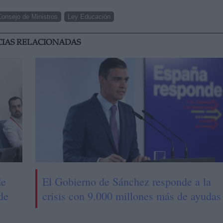
Consejo de Ministros
Ley Educación
CIAS RELACIONADAS
de
El Gobierno de Sánchez responde a la
de
crisis con 9.000 millones más de ayudas