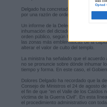
was col
Opted 
Delgado ha concretado que los restos d
por una razón de orden público y porque 
Un informe de la Delegación del Gobier
inhumación del dictador en ese lugar pla
orden público, según ha explicado la min
las zonas más emblemáticas de la capital
alterar el valor de culto del templo.
La ministra ha señalado que el acuerdo a
no se pronuncie sobre dónde inhumar lo
tiempo y forma. En este caso, el Gobier
Dolores Delgado ha recordado que la deci
Consejo de Ministros el 24 de agosto de
el fin de que "en el Valle de los Caídos
víctima de la Guerra Civil". En esta línea
el procedimiento administrativo con toda