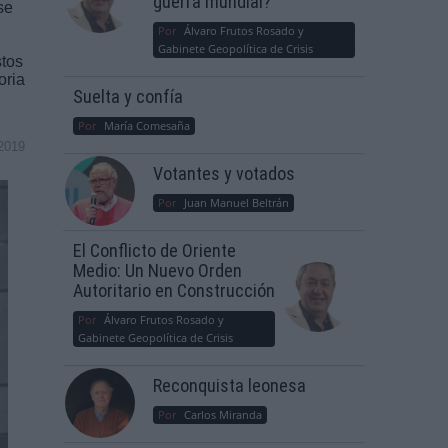
guerra mundial?
se
,
Por
Álvaro Frutos Rosado y
Gabinete Geopolítica de Crisis
stos
oria
Suelta y confía
Por
María Comesaña
2019
Votantes y votados
Por
Juan Manuel Beltrán
El Conflicto de Oriente
Medio: Un Nuevo Orden
Autoritario en Construcción
Por
Álvaro Frutos Rosado y
Gabinete Geopolítica de Crisis
Reconquista leonesa
Por
Carlos Miranda