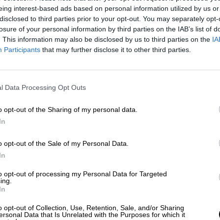
s recomendaciones de la Convención de los Derecho
eing interest-based ads based on personal information utilized by us or
laá, "la universalización del ciclo de cero a tres
disclosed to third parties prior to your opt-out. You may separately opt-
losure of your personal information by third parties on the IAB’s list of
. This information may also be disclosed by us to third parties on the
IA
ciclos, mientras que en Secundaria se eliminan los
Participants
that may further disclose it to other third parties.
e cualquier opción conducirá al mismo título de
én obtenerse desde la formación profesional básic
l Data Processing Opt Outs
arse de primer a segundo curso con algunas
o opt-out of the Sharing of my personal data.
erior a tres", ha especificado Celaá. Asimismo, s
In
lo final por compensación, en caso de superar todas
o opt-out of the Sale of my Personal Data.
In
Franco
o, ha informado de que el Consejo de Ministros ha
to opt-out of processing my Personal Data for Targeted
ing.
istrativo y aprobar la exhumación y traslado de lo
In
 los Caídos. Asimismo, el Gobierno concede a la
ponga sobre el destino de los restos mortales, con 
o opt-out of Collection, Use, Retention, Sale, and/or Sharing
ersonal Data that Is Unrelated with the Purposes for which it
a.