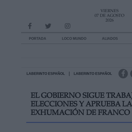
VIERNES
INFORMACION SOBRE LA PROTECCIÓN DE TUS DATOS
07 DE AGOSTO
2026
Responsable:
Finalidad:
PORTADA
LOCO MUNDO
ALIADOS
Datos tratados:
Legitimación:
Destinatarios:
|
LABERINTO ESPAÑOL
LABERINTO ESPAÑOL
Derechos:
EL GOBIERNO SIGUE TRAB
link
ELECCIONES Y APRUEBA LA
Información adicional
link
EXHUMACIÓN DE FRANCO