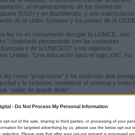
epetición, el empeoramiento de los niveles de
atoria (ESO) y en Bachillerato, y una matriculació
 media de la Unión Europea y los países de la OCDE
eva ley no es únicamente derogar la LOMCE, sino
ra "conectarlo plenamente con las corrientes
 Europea y de la UNESCO" y los objetivos
es Unidas. "Una educación para el siglo XXI", ha
a ley como "progresista" y ha explicado que persig
uidad y la inclusión, estabilizar el sistema y mejor
que "nadie se quede atrás".
 la ministra ha destacado el enfoque de igualdad d
gital -
Do Not Process My Personal Information
sostenible, la enseñanza personalizada y la atenci
evas tecnologías, son las tecnologías con las que e
to opt-out of the sale, sharing to third parties, or processing of your per
e su vida", ha afirmado.
formation for targeted advertising by us, please use the below opt-out s
r selection. Please note that after your opt-out request is processed y