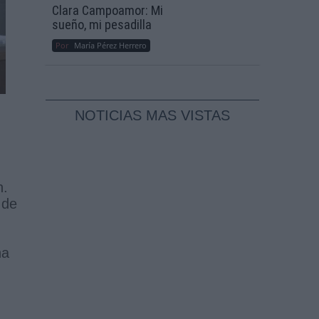
Clara Campoamor: Mi
sueño, mi pesadilla
Por
María Pérez Herrero
NOTICIAS MAS VISTAS
n.
 de
ha