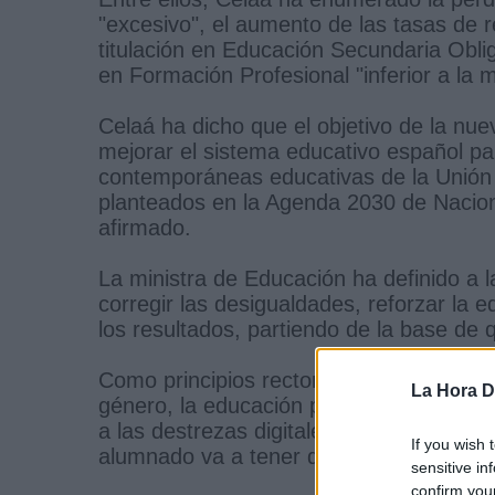
"excesivo", el aumento de las tasas de r
titulación en Educación Secundaria Oblig
en Formación Profesional "inferior a la
Celaá ha dicho que el objetivo de la nu
mejorar el sistema educativo español pa
contemporáneas educativas de la Unión
planteados en la Agenda 2030 de Nacion
afirmado.
La ministra de Educación ha definido a l
corregir las desigualdades, reforzar la eq
los resultados, partiendo de la base de 
Como principios rectores transversales,
La Hora Di
género, la educación para un desarrollo 
a las destrezas digitales. "Ya no son nu
If you wish 
alumnado va a tener que trabajar durant
sensitive in
confirm you