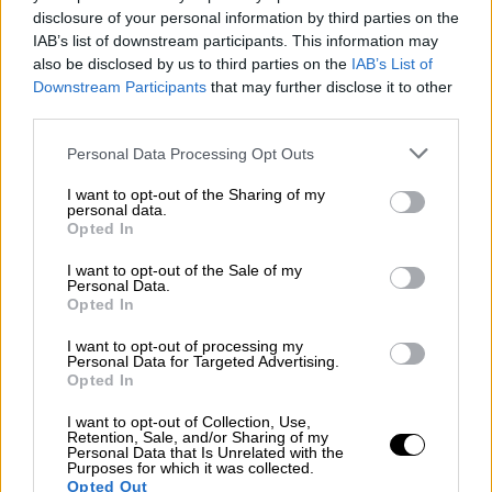
disclosure of your personal information by third parties on the
Reconquista leonesa
IAB’s list of downstream participants. This information may
Por
Carlos Miranda
also be disclosed by us to third parties on the
IAB’s List of
Downstream Participants
that may further disclose it to other
third parties.
Clara Campoamor: Mi sueño,
mi pesadilla
Personal Data Processing Opt Outs
Por
María Pérez Herrero
I want to opt-out of the Sharing of my
personal data.
Opted In
I want to opt-out of the Sale of my
NOTICIAS MAS VISTAS
Personal Data.
Opted In
I want to opt-out of processing my
Personal Data for Targeted Advertising.
Opted In
|
LOCO MUNDO
SALUD,CONSUMO, BIENESTAR
I want to opt-out of Collection, Use,
Retention, Sale, and/or Sharing of my
Personal Data that Is Unrelated with the
Purposes for which it was collected.
Opted Out