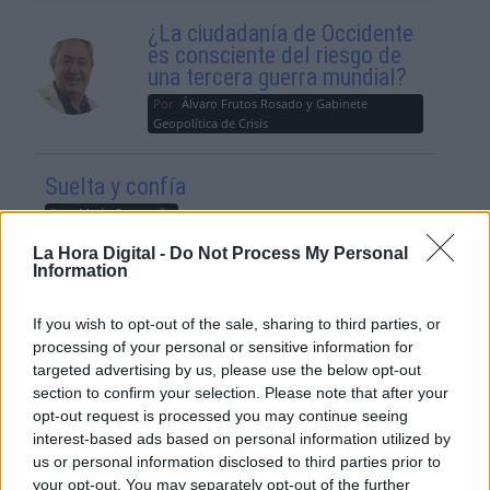
¿La ciudadanía de Occidente
es consciente del riesgo de
una tercera guerra mundial?
Por
Álvaro Frutos Rosado y Gabinete
Geopolítica de Crisis
Suelta y confía
Por
María Comesaña
La Hora Digital -
Do Not Process My Personal
Information
Votantes y votados
Por
Juan Manuel Beltrán
If you wish to opt-out of the sale, sharing to third parties, or
processing of your personal or sensitive information for
El Conflicto de Oriente Medio:
targeted advertising by us, please use the below opt-out
Un Nuevo Orden Autoritario
section to confirm your selection. Please note that after your
en Construcción
opt-out request is processed you may continue seeing
Por
Álvaro Frutos Rosado y Gabinete
interest-based ads based on personal information utilized by
Geopolítica de Crisis
us or personal information disclosed to third parties prior to
your opt-out. You may separately opt-out of the further