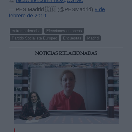
👏
pic.twitter.com/ImOsgCGrwc
— PES Madrid 🇪🇺 (@PESMadrid)
9 de
febrero de 2019
extrema derecha
Elecciones europeas
Partido Socialista Europeo
Encuestas
Madrid
NOTICIAS RELACIONADAS