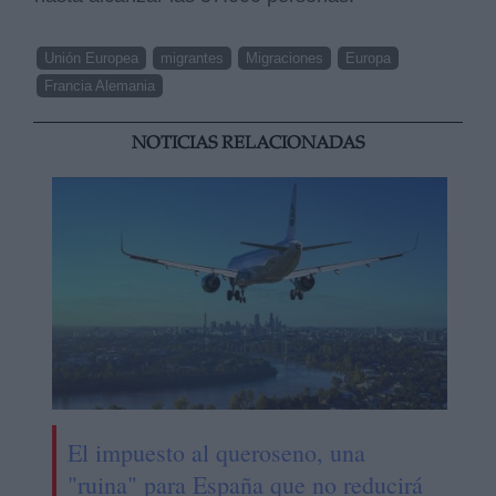
Unión Europea
migrantes
Migraciones
Europa
Francia Alemania
NOTICIAS RELACIONADAS
El impuesto al queroseno, una
"ruina" para España que no reducirá