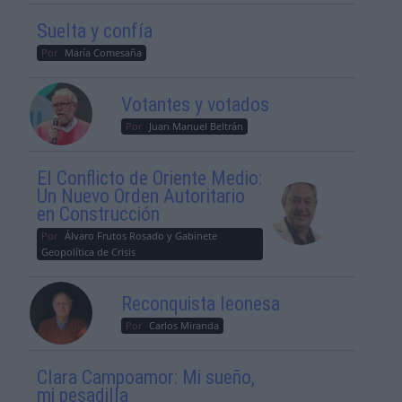
Suelta y confía
Por
María Comesaña
Votantes y votados
Por
Juan Manuel Beltrán
El Conflicto de Oriente Medio:
Un Nuevo Orden Autoritario
en Construcción
Por
Álvaro Frutos Rosado y Gabinete
Geopolítica de Crisis
Reconquista leonesa
Por
Carlos Miranda
Clara Campoamor: Mi sueño,
mi pesadilla