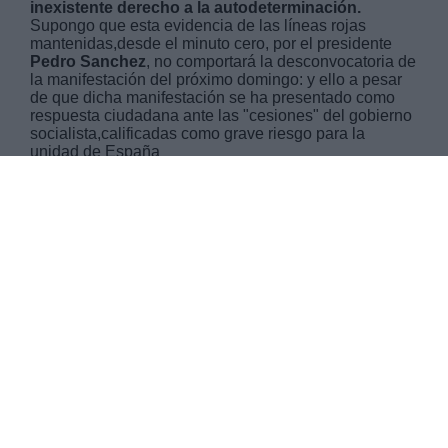
inexistente derecho a la autodeterminación.
Supongo que esta evidencia de las líneas rojas
mantenidas,desde el minuto cero, por el presidente
Pedro Sanchez
, no comportará la desconvocatoria de
la manifestación del próximo domingo: y ello a pesar
de que dicha manifestación se ha presentado como
respuesta ciudadana ante las "cesiones" del gobierno
socialista,calificadas como grave riesgo para la
unidad de España
SÁBADO, 09 FEBRERO 2019
AUTOR CRISTINA NARBONA
Mas artículos del mismo autor/a