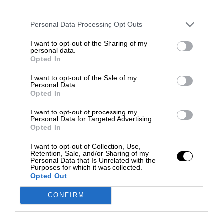
autoría de los atentados del terrorismo yihadista
third parties.
del 11M; los mismos que se empeñan en
reescribir la historia - la inmediata y la más
Personal Data Processing Opt Outs
lejana- con su posverdad para hacernos olvidar
I want to opt-out of the Sharing of my
la corrupción del PP, el uso de fondos públicos
personal data.
para vigilar a Barcenas o para blanquear la
Opted In
dictadura, son quienes de nuevo se erigen en
falsos salvadores de la patria, de su unidad y de
I want to opt-out of the Sale of my
Personal Data.
sus símbolos. ¡Y una mierda!
Opted In
Mientras Rivera da por hecho que Sánchez ha
I want to opt-out of processing my
aceptado las veintiún demandas de Torra y
Personal Data for Targeted Advertising.
Puigdemont y hace de bastón del PP, Casado
Opted In
acusa de “alta traición” al Presidente Pedro
Sánchez, agota los peores adjetivos del
I want to opt-out of Collection, Use,
Retention, Sale, and/or Sharing of my
diccionario de VOX contra Sánchez, grita
Personal Data that Is Unrelated with the
afirmando que “la agenda que estamos viendo
Purposes for which it was collected.
en Cataluña es la de ETA” y amenaza con
Opted Out
derogar la ley sobre el aborto porque
CONFIRM
necesitamos aumentar la natalidad.
Este PP, en su carrera por desbordar a los
ultras de Abascal, se ha convertido en la marca