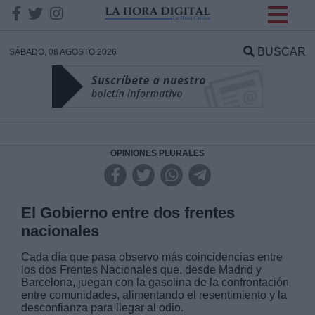
INFORMACION SOBRE LA
PROTECCIÓN DE TUS
BUSCAR
SÁBADO, 08 AGOSTO 2026
DATOS
Responsable:
Finalidad:
OPINIONES PLURALES
Datos tratados:
El Gobierno entre dos frentes
nacionales
Legitimación:
Cada día que pasa observo más coincidencias entre
los dos Frentes Nacionales que, desde Madrid y
Barcelona, juegan con la gasolina de la confrontación
Destinatarios:
entre comunidades, alimentando el resentimiento y la
desconfianza para llegar al odio.