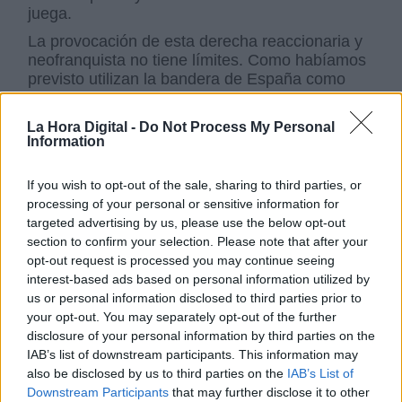
juega.
La provocación de esta derecha reaccionaria y
neofranquista no tiene límites. Como habíamos
previsto utilizan la bandera de España como
arma arrojadiza, como reclamo partidista. Lo
anterior, unido a la pretendida defensa de la
La Hora Digital -
Do Not Process My Personal
unidad de la patria como motivo para convocar
Information
a una manifestación frentista, me parece un
ejercicio miserable en una España y una
If you wish to opt-out of the sale, sharing to third parties, or
Europa que debieran centrar los esfuerzos
processing of your personal or sensitive information for
políticos en fortalecer su cohesión social y
targeted advertising by us, please use the below opt-out
territorial.
section to confirm your selection. Please note that after your
Los mismos que crisparon España con las
opt-out request is processed you may continue seeing
manifestaciones contra el aborto; quienes
interest-based ads based on personal information utilized by
convocaron movilizaciones contra Zapatero por
us or personal information disclosed to third parties prior to
la línea de acción del Gobierno para acabar con
your opt-out. You may separately opt-out of the further
el terrorismo de ETA (utilizando cuando fue
disclosure of your personal information by third parties on the
necesario mediadores) y con acusaciones
IAB’s list of downstream participants. This information may
terribles al entonces Presidente, inadmisibles y
also be disclosed by us to third parties on the
IAB’s List of
falsas; los mismos que mintieron sobre la
Downstream Participants
that may further disclose it to other