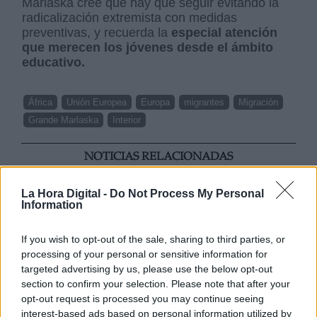
Marlaska cree que hay que seguir evitando la
radicalización extremista con medidas
preventivas, y recuerda la
especial atención
que merecen los jóvenes desde el ámbito
educativo.
África
Unión Europea
Europa
migrantes
Migración
Grande Marlaska
Interior
NOTICIAS RELACIONADAS
La Hora Digital -
Do Not Process My Personal
Information
If you wish to opt-out of the sale, sharing to third parties, or
processing of your personal or sensitive information for
targeted advertising by us, please use the below opt-out
section to confirm your selection. Please note that after your
opt-out request is processed you may continue seeing
interest-based ads based on personal information utilized by