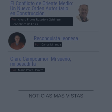
El Conflicto de Oriente Medio:
Un Nuevo Orden Autoritario
en Construcción
Por
Álvaro Frutos Rosado y Gabinete
Geopolítica de Crisis
Reconquista leonesa
Por
Carlos Miranda
Clara Campoamor: Mi sueño,
mi pesadilla
Por
María Pérez Herrero
NOTICIAS MAS VISTAS