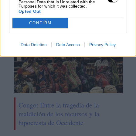
Personal Data that Is Unrelated with the
que se pierde cuando hay una
Purposes for which it was collected.
Opted Out
guerra"
CONFIRM
Data Deletion
Data Access
Privacy Policy
Congo: Entre la tragedia de la
maldición de los recursos y la
hipocresía de Occidente