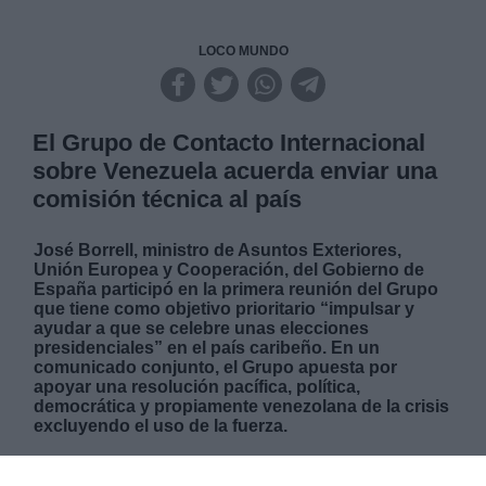
LOCO MUNDO
El Grupo de Contacto Internacional
sobre Venezuela acuerda enviar una
comisión técnica al país
José Borrell, ministro de Asuntos Exteriores,
Unión Europea y Cooperación, del Gobierno de
España participó en la primera reunión del Grupo
que tiene como objetivo prioritario “impulsar y
ayudar a que se celebre unas elecciones
presidenciales” en el país caribeño. En un
comunicado conjunto, el Grupo apuesta por
apoyar una resolución pacífica, política,
democrática y propiamente venezolana de la crisis
excluyendo el uso de la fuerza.
VIERNES, 08 FEBRERO 2019