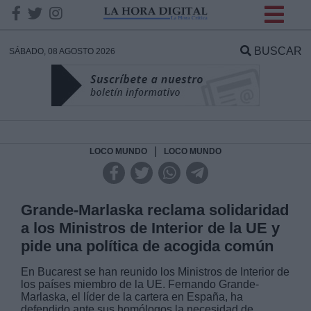
INFORMACION SOBRE LA
PROTECCIÓN DE TUS
BUSCAR
SÁBADO, 08 AGOSTO 2026
DATOS
Responsable:
Finalidad:
|
LOCO MUNDO
LOCO MUNDO
Datos tratados:
Grande-Marlaska reclama solidaridad
a los Ministros de Interior de la UE y
pide una política de acogida común
Legitimación:
En Bucarest se han reunido los Ministros de Interior de
los países miembro de la UE. Fernando Grande-
Destinatarios:
Marlaska, el líder de la cartera en España, ha
defendido ante sus homólogos la necesidad de