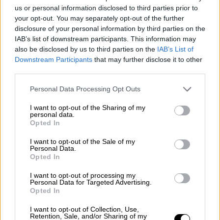
us or personal information disclosed to third parties prior to
your opt-out. You may separately opt-out of the further
El impuesto al queroseno, una
disclosure of your personal information by third parties on the
"ruina" para España que no reducirá
IAB’s list of downstream participants. This information may
also be disclosed by us to third parties on the
IAB’s List of
las emisiones
Downstream Participants
that may further disclose it to other
third parties.
Personal Data Processing Opt Outs
I want to opt-out of the Sharing of my
personal data.
Opted In
I want to opt-out of the Sale of my
Personal Data.
Opted In
I want to opt-out of processing my
Personal Data for Targeted Advertising.
Opted In
¿QUÉ ESTÁ PASANDO EN EL
I want to opt-out of Collection, Use,
MUNDO? "La verdad es lo primero
Retention, Sale, and/or Sharing of my