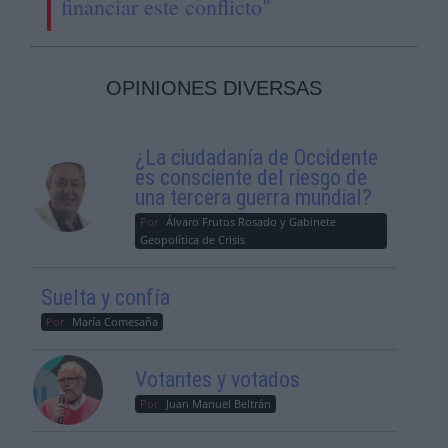
financiar este conflicto"
OPINIONES DIVERSAS
¿La ciudadanía de Occidente
es consciente del riesgo de
una tercera guerra mundial?
Por
Álvaro Frutos Rosado y Gabinete
Geopolítica de Crisis
Suelta y confía
Por
María Comesaña
Votantes y votados
Por
Juan Manuel Beltrán