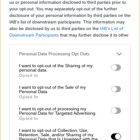
us or personal information disclosed to third parties prior to
ha de seguir pero las negociaciones que no
your opt-out. You may separately opt-out of the further
progresan adecuadamente se agotan. Ellos
disclosure of your personal information by third parties on the
tendrán que dar un paso adelante.
IAB’s list of downstream participants. This information may
also be disclosed by us to third parties on the
IAB’s List of
VIERNES, 08 FEBRERO 2019
Downstream Participants
that may further disclose it to other
AUTOR CARLA FONT
third parties.
Mas artículos del mismo autor/a
Personal Data Processing Opt Outs
I want to opt-out of the Sharing of my
personal data.
Opted In
I want to opt-out of the Sale of my
Personal Data.
Opted In
I want to opt-out of processing my
Personal Data for Targeted Advertising.
Opted In
I want to opt-out of Collection, Use,
Retention, Sale, and/or Sharing of my
Personal Data that Is Unrelated with the