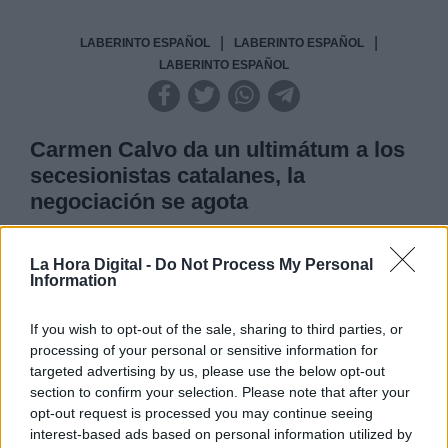
|
|
LABERINTO ESPAÑOL
LABERINTO ESPAÑOL
LABERINTO ESPAÑOL
Carmen Calvo da un ultimátum a los
secesionistas catalanes, la
negociación se agota
La Vicepresidenta del Gobierno, Carmen Calvo ha
La Hora Digital -
Do Not Process My Personal
declarado, tras el Consejo de Ministros de este
Information
viernes que los tiempos de negociación se agotan.
Ha negado que el gobierno de Sánchez haya roto
ninguna negociación con los independentistas, ya
If you wish to opt-out of the sale, sharing to third parties, or
que los objetivos siguen siendo el entendimiento y
processing of your personal or sensitive information for
el Estatuto de Cataluña, pero ha advertido que a
targeted advertising by us, please use the below opt-out
pesar de que el Gobierno ha puesto un marco de
section to confirm your selection. Please note that after your
negociación, e incluso aceptado un intermediario,
ahora los portavoces secesionistas, tras ver la
opt-out request is processed you may continue seeing
reacción exagerada de la derecha, se desdicen en
interest-based ads based on personal information utilized by
parte, lo que supone que para Calvo la paciencia