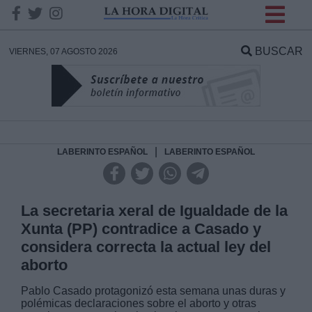
INFORMACION SOBRE LA
PROTECCIÓN DE TUS
BUSCAR
VIERNES, 07 AGOSTO 2026
DATOS
Responsable:
Finalidad:
|
LABERINTO ESPAÑOL
LABERINTO ESPAÑOL
Datos tratados:
La secretaria xeral de Igualdade de la
Xunta (PP) contradice a Casado y
considera correcta la actual ley del
Legitimación:
aborto
Destinatarios:
Pablo Casado protagonizó esta semana unas duras y
polémicas declaraciones sobre el aborto y otras