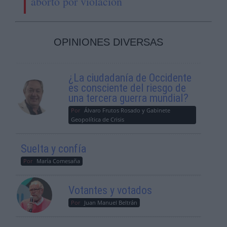
aborto por violación
OPINIONES DIVERSAS
¿La ciudadanía de Occidente
es consciente del riesgo de
una tercera guerra mundial?
Por
Álvaro Frutos Rosado y Gabinete
Geopolítica de Crisis
Suelta y confía
Por
María Comesaña
Votantes y votados
Por
Juan Manuel Beltrán