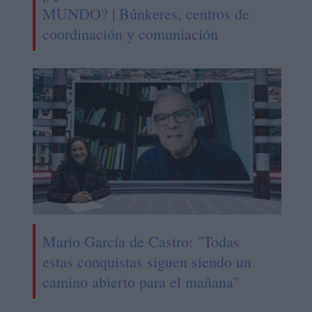
MUNDO? | Búnkeres, centros de
coordinación y comuniación
Mario García de Castro: "Todas
estas conquistas siguen siendo un
camino abierto para el mañana"