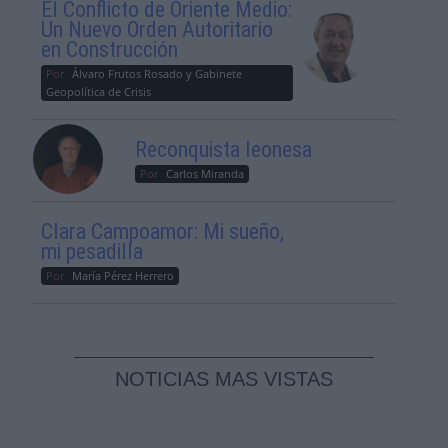
El Conflicto de Oriente Medio:
Un Nuevo Orden Autoritario
en Construcción
Por
Álvaro Frutos Rosado y Gabinete
Geopolítica de Crisis
Reconquista leonesa
Por
Carlos Miranda
Clara Campoamor: Mi sueño,
mi pesadilla
Por
María Pérez Herrero
NOTICIAS MAS VISTAS