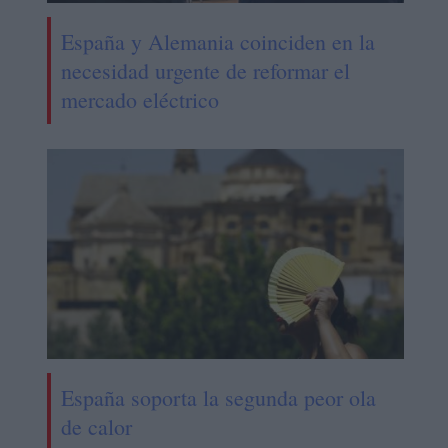
España y Alemania coinciden en la
necesidad urgente de reformar el
mercado eléctrico
España soporta la segunda peor ola
de calor