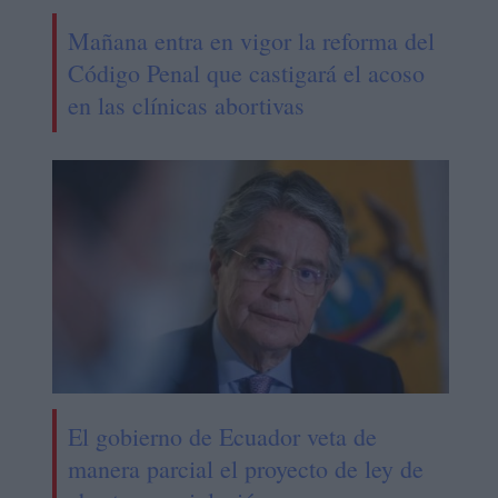
Mañana entra en vigor la reforma del
Código Penal que castigará el acoso
en las clínicas abortivas
El gobierno de Ecuador veta de
manera parcial el proyecto de ley de