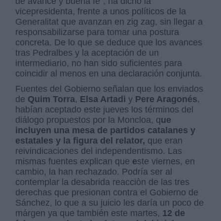
de avance y buena fe", ha dicho la
vicepresidenta, frente a unos políticos de la
Generalitat que avanzan en zig zag, sin llegar a
responsabilizarse para tomar una postura
concreta. De lo que se deduce que los avances
tras Pedralbes y la aceptación de un
intermediario, no han sido suficientes para
coincidir al menos en una declaración conjunta.
Fuentes del Gobierno señalan que los enviados
de
Quim Torra
,
Elsa Artadi
y
Pere Aragonés
,
habían aceptado este jueves los términos del
diálogo propuestos por la Moncloa, q
ue
incluyen una mesa de partidos catalanes y
estatales y la figura del relator,
que eran
reivindicaciones del independentismo. Las
mismas fuentes explican que
e
ste viernes, en
cambio, la han rechazado. Podría ser al
contemplar la desabrida reacciòn de las tres
derechas que presionan contra el Gobierno de
Sánchez, lo que a su juicio les daría un poco de
márgen ya que también este martes,
12 de