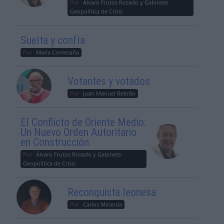
Por
Álvaro Frutos Rosado y Gabinete
Geopolítica de Crisis
Suelta y confía
Por
María Comesaña
Votantes y votados
Por
Juan Manuel Beltrán
El Conflicto de Oriente Medio:
Un Nuevo Orden Autoritario
en Construcción
Por
Álvaro Frutos Rosado y Gabinete
Geopolítica de Crisis
Reconquista leonesa
Por
Carlos Miranda