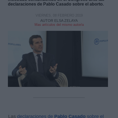
declaraciones de Pablo Casado sobre el aborto
.
VIERNES, 08 FEBRERO 2019
AUTOR ELSA ZELAYA
Mas artículos del mismo autor/a
Derechos:
link
Información adicional
link
Las
declaraciones de
Pablo Casado
sobre el