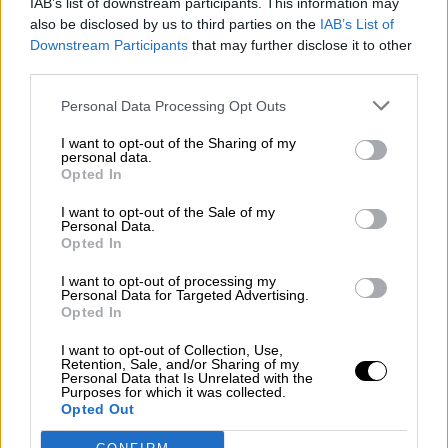
IAB’s list of downstream participants. This information may
also be disclosed by us to third parties on the
IAB’s List of
Downstream Participants
that may further disclose it to other
third parties.
LEY DEL ABORTO:
“
La cambiaría entera, la
Personal Data Processing Opt Outs
derogaría y volvería a la ley que tenía cohesión
I want to opt-out of the Sharing of my
social que es la que se aprobó con Felipe
personal data.
González y respetó Aznar que es una ley que
Opted In
no había ninguna necesidad de cambiar, pero la
izquierda de este país en esa estrategia
I want to opt-out of the Sale of my
Personal Data.
divisiva, ya no podían legislar ya no podían
Opted In
gestionar la economía, se dedicaron a dividir a
los españoles: memoria histórica, aborto,
I want to opt-out of processing my
eutanasia, lo que hace siempre la izquierda
Personal Data for Targeted Advertising.
radical”. “Nosotros lo que decimos es que
Opted In
apostamos por una cultura progresista a favor
I want to opt-out of Collection, Use,
de la vida y lo decimos en un país con un
Retention, Sale, and/or Sharing of my
invierno demográfico que pone en riesgo el
Personal Data that Is Unrelated with the
Purposes for which it was collected.
sistema de pensiones el sistema de salud, de
Opted Out
prestaciones públicas".