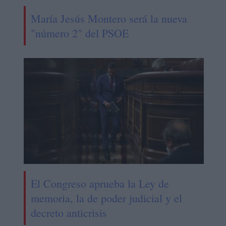
María Jesús Montero será la nueva
"número 2" del PSOE
El Congreso aprueba la Ley de
memoria, la de poder judicial y el
decreto anticrisis