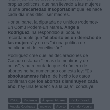
propias políticas, que han llevado a las mujeres
"a una
precariedad insoportable
" que les hace
cada día más difícil ser madres.
Por su parte, la diputada de Unidos Podemos-
En Comú Podem-En Marea,
Ángela
Rodríguez
, ha respondido al popular
recordándole que "
el aborto es un derecho de
las mujeres
" y no es "ni una política de
natalidad ni de conciliación".
Rodríguez cree que las declaraciones de
Casado estaban "llenas de mentiras y de
bulos", y ha recordado que el número de
abortos no ha aumentado con esta ley: "Es
absolutamente
falso
, de hecho los datos
confirman que
los abortos disminuyen cada
año
, hay una tendencia a la baja", concluye.
PSOE
Podemos
Ángeles Álvarez
Pablo Casado
Ángela Rodríguez
mujeres
Aborto
Partido Popular