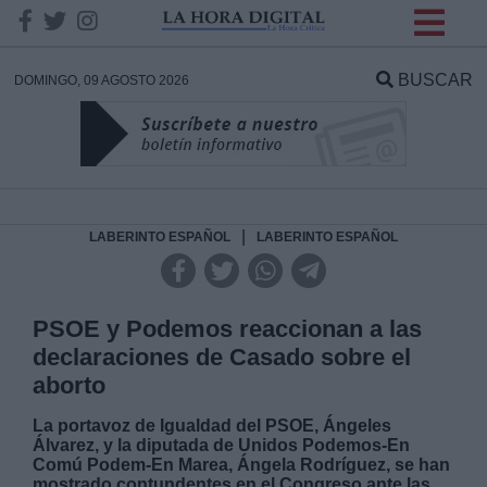
INFORMACION SOBRE LA
PROTECCIÓN DE TUS
BUSCAR
DOMINGO, 09 AGOSTO 2026
DATOS
Responsable:
Finalidad:
|
LABERINTO ESPAÑOL
LABERINTO ESPAÑOL
Datos tratados:
PSOE y Podemos reaccionan a las
declaraciones de Casado sobre el
aborto
Legitimación:
La portavoz de Igualdad del PSOE, Ángeles
Álvarez, y la diputada de Unidos Podemos-En
Destinatarios:
Comú Podem-En Marea, Ángela Rodríguez, se han
mostrado contundentes en el Congreso ante las