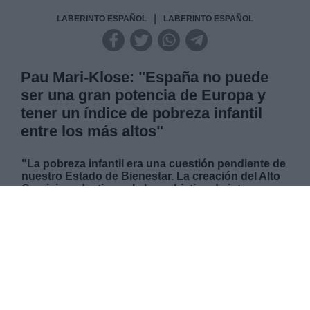
|
LABERINTO ESPAÑOL
LABERINTO ESPAÑOL
Pau Mari-Klose: "España no puede
ser una gran potencia de Europa y
tener un índice de pobreza infantil
entre los más altos"
"La pobreza infantil era una cuestión pendiente de
nuestro Estado de Bienestar. La creación del Alto
Comisionado, tiene el claro objetivo de integrar y
ayudar a las diferentes Administraciones para
desarrollar políticas que palien las necesidades de
la infancia"
, es una de las primeras cosas que
Pau
Marí-Klose
nos dice en su despacho mientras se
desgrana una interesantísima entrevista sobre la
extremada situación de vulnerabilidad que en España
padece no solo la infancia, sino la adolescencia.
Supone problemas de malnutrición, de escolaridad,
de vivienda y energía, por supuesto de oportunidades