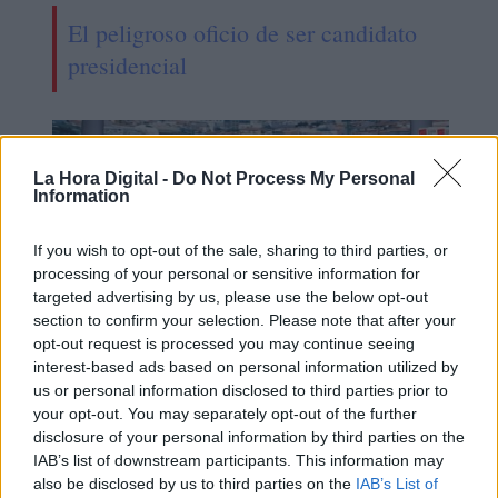
El peligroso oficio de ser candidato
presidencial
La Hora Digital -
Do Not Process My Personal
Information
If you wish to opt-out of the sale, sharing to third parties, or
processing of your personal or sensitive information for
targeted advertising by us, please use the below opt-out
section to confirm your selection. Please note that after your
opt-out request is processed you may continue seeing
interest-based ads based on personal information utilized by
"Las encuestas más fiables son las
us or personal information disclosed to third parties prior to
your opt-out. You may separately opt-out of the further
de los bancos, las que no se
disclosure of your personal information by third parties on the
publican"
IAB’s list of downstream participants. This information may
also be disclosed by us to third parties on the
IAB’s List of