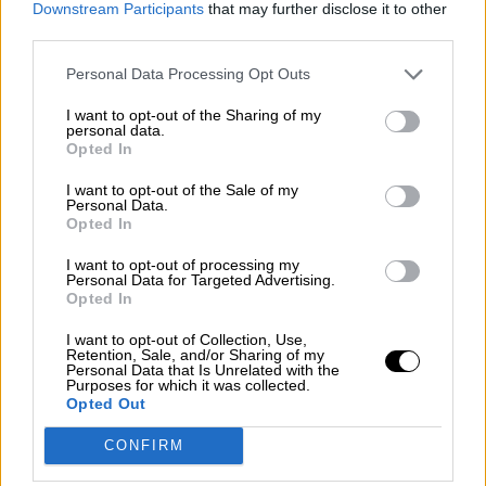
Downstream Participants
that may further disclose it to other
third parties.
OPINIONES DIVERSAS
Personal Data Processing Opt Outs
I want to opt-out of the Sharing of my
¿La ciudadanía de Occidente
personal data.
es consciente del riesgo de
Opted In
una tercera guerra mundial?
I want to opt-out of the Sale of my
Por
Álvaro Frutos Rosado y Gabinete
Personal Data.
Geopolítica de Crisis
Opted In
I want to opt-out of processing my
Suelta y confía
Personal Data for Targeted Advertising.
Opted In
Por
María Comesaña
I want to opt-out of Collection, Use,
Retention, Sale, and/or Sharing of my
Votantes y votados
Personal Data that Is Unrelated with the
Purposes for which it was collected.
Por
Juan Manuel Beltrán
Opted Out
CONFIRM
El Conflicto de Oriente Medio:
Un Nuevo Orden Autoritario