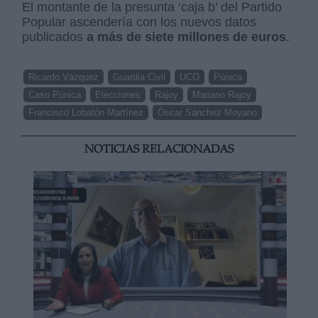
El montante de la presunta ‘caja b’ del Partido
Popular ascendería con los nuevos datos
publicados
a más de siete millones de euros
.
Ricardo Vázquez
Guardia Civil
UCO
Púnica
Caso Púnica
Elecciones
Rajoy
Mariano Rajoy
Francisco Lobatón Martínez
Óscar Sánchez Moyano
NOTICIAS RELACIONADAS