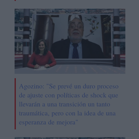
Agozino: "Se prevé un duro proceso
de ajuste con políticas de shock que
llevarán a una transición un tanto
traumática, pero con la idea de una
esperanza de mejora"