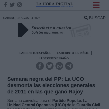
INFORMACION SOBRE LA
PROTECCIÓN DE TUS
BUSCAR
SÁBADO, 08 AGOSTO 2026
DATOS
Responsable:
Finalidad:
|
|
LABERINTO ESPAÑOL
LABERINTO ESPAÑOL
LABERINTO ESPAÑOL
Datos tratados:
Semana negra del PP: La UCO
desmonta las elecciones generales
Legitimación:
de 2011 en las que ganó Rajoy
Destinatarios:
Semana convulsa para el
Partido Popular.
La
Unidad Central Operativa (UCO)
de la
Guardia Civil