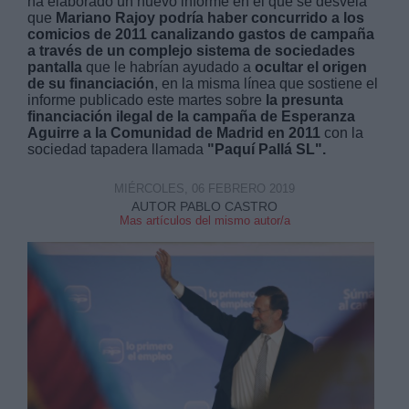
ha elaborado un nuevo informe en el que se desvela
que
Mariano Rajoy podría haber concurrido a los
comicios de 2011 canalizando gastos de campaña
a través de un complejo sistema de sociedades
pantalla
que le habrían ayudado a
ocultar el origen
de su financiación
, en la misma línea que sostiene el
informe publicado este martes sobre
la presunta
financiación ilegal de la campaña de Esperanza
Derechos:
Aguirre a la Comunidad de Madrid en 2011
con la
sociedad tapadera llamada
"Paquí Pallá SL".
link
MIÉRCOLES, 06 FEBRERO 2019
Información adicional
AUTOR PABLO CASTRO
link
Mas artículos del mismo autor/a