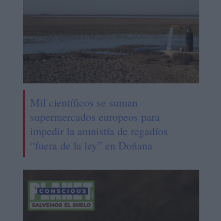
Mil científicos se suman
supermercados europeos para
impedir la amnistía de regadíos
“fuera de la ley” en Doñana