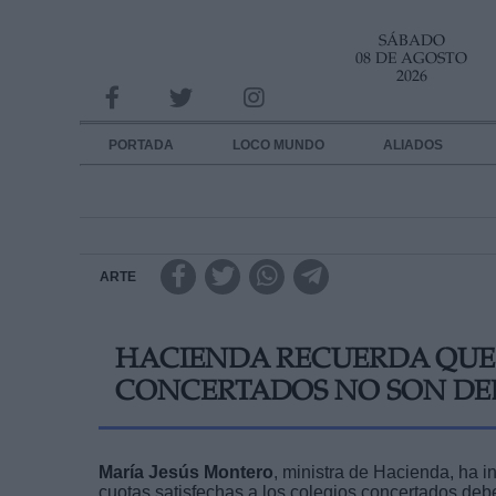
SÁBADO
INFORMACION SOBRE LA PROTECCIÓN DE TUS DATOS
08 DE AGOSTO
2026
Responsable:
Finalidad:
PORTADA
LOCO MUNDO
ALIADOS
Datos tratados:
Legitimación:
Destinatarios:
ARTE
Derechos:
HACIENDA RECUERDA QUE 
link
CONCERTADOS NO SON DEDU
Información adicional
link
María Jesús Montero
, ministra de Hacienda, ha 
cuotas satisfechas a los colegios concertados de