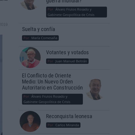
guerra mundial?
Por
Álvaro Frutos Rosado y
Gabinete Geopolítica de Crisis
2019
Suelta y confía
Por
María Comesaña
Votantes y votados
Por
Juan Manuel Beltrán
El Conflicto de Oriente
Medio: Un Nuevo Orden
Autoritario en Construcción
Por
Álvaro Frutos Rosado y
Gabinete Geopolítica de Crisis
Reconquista leonesa
Por
Carlos Miranda