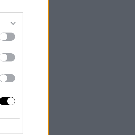
n
ria
el