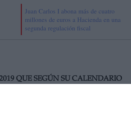
Juan Carlos I abona más de cuatro
millones de euros a Hacienda en una
segunda regulación fiscal
2019 QUE SEGÚN SU CALENDARIO
a por ser honesto y a veces ingenuo.
MARTES, 05 FEBRERO 