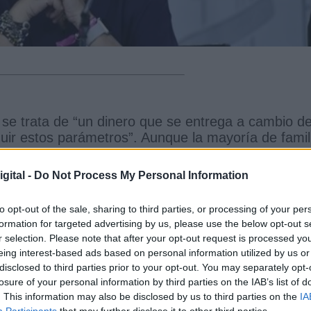
, se trata de “un dinero que se entrega a cambio d
uir estos parámetros”. Aunque la mayoría de famil
orrecta, sin ningún problema, existen casos de
s como donación. Ahora corresponderá a la Agenc
gital -
Do Not Process My Personal Information
nterpretado claramente. Si no es así, las familias
to opt-out of the sale, sharing to third parties, or processing of your per
formation for targeted advertising by us, please use the below opt-out s
r selection. Please note that after your opt-out request is processed y
bre los donativos a colegios concertados, pero
en
eing interest-based ads based on personal information utilized by us or
oles puntuales”
desde hace tiempo y en varios
disclosed to third parties prior to your opt-out. You may separately opt-
 cuotas aseguran que no son deducibles en el IRPF
losure of your personal information by third parties on the IAB’s list of
 donativos realizados a fundaciones de los colegi
. This information may also be disclosed by us to third parties on the
IA