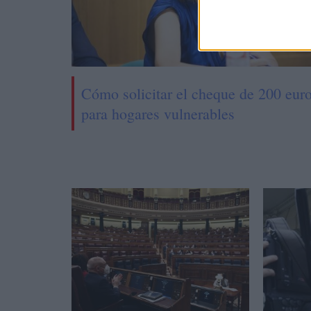
Cómo solicitar el cheque de 200 eur
para hogares vulnerables