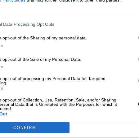
Participants
that may further disclose it to other third parties.
utaria, se produce al detectar una contraprestació
tivo constituye el pago de una actividad
ordina
l Data Processing Opt Outs
 insiste en que
“no hay cambio legal ni de
o opt-out of the Sharing of my personal data.
rma que los últimos años. Aclara, de todas formas,
In
as deducciones fiscales en el IRPF que existen en 
A.
o opt-out of the Sale of my Personal Data.
In
to opt-out of processing my Personal Data for Targeted
ing.
In
CIAS RELACIONADAS
o opt-out of Collection, Use, Retention, Sale, and/or Sharing
ersonal Data that Is Unrelated with the Purposes for which it
lected.
Out
CONFIRM