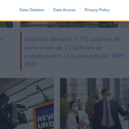
Data Deletion
Data Access
Privacy Policy
os
Hacienda devuelve 7.392 millones de
euros a más de 11 millones de
contribuyentes en la campaña del IRPF
2020