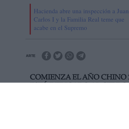
Hacienda abre una inspección a Juan
Carlos I y la Familia Real teme que
acabe en el Supremo
ARTE
COMIENZA EL AÑO CHINO 
ESTÁ DEDICADO AL CERDO
El signo del zodiaco chino del cerdo se caracteriz
AUTOR MARINA TORREIRA