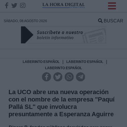
INFORMACION SOBRE LA
PROTECCIÓN DE TUS
BUSCAR
SÁBADO, 08 AGOSTO 2026
DATOS
Responsable:
Finalidad:
|
|
LABERINTO ESPAÑOL
LABERINTO ESPAÑOL
LABERINTO ESPAÑOL
Datos tratados:
La UCO abre una nueva operación
con el nombre de la empresa "Paquí
Legitimación:
Pallá SL" que involucra
presuntamente a Esperanza Aguirre
Destinatarios: