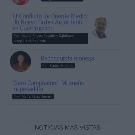
El Conflicto de Oriente Medio:
Un Nuevo Orden Autoritario
en Construcción
Por
Álvaro Frutos Rosado y Gabinete
Geopolítica de Crisis
Reconquista leonesa
Por
Carlos Miranda
Clara Campoamor: Mi sueño,
mi pesadilla
Por
María Pérez Herrero
NOTICIAS MAS VISTAS