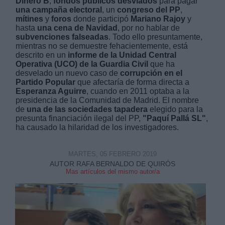
Dinero B
,
fondos públicos desviados
para pagar
una campaña electoral
, un
congreso del PP
,
mítines
y
foros
donde participó
Mariano Rajoy
y
hasta
una cena de Navidad
, por no hablar de
subvenciones falseadas
. Todo ello presuntamente,
mientras no se demuestre fehacientemente, está
descrito en un
informe de la Unidad Central
Operativa (UCO) de la Guardia Civil
que ha
Derechos:
desvelado un nuevo caso de
corrupción en el
Partido Popular
que afectaría de forma directa a
Esperanza Aguirre
, cuando en 2011 optaba a la
link
presidencia de la Comunidad de Madrid. El nombre
Información adicional
de
una de las sociedades tapadera
elegido para la
link
presunta financiación ilegal del PP,
"Paquí Pallá SL"
,
ha causado la hilaridad de los investigadores.
MARTES, 05 FEBRERO 2019
AUTOR RAFA BERNALDO DE QUIRÓS
Mas artículos del mismo autor/a