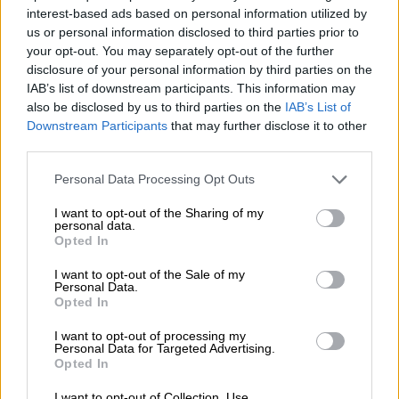
desviadas fraudulentamente
y de la
cuenta
interest-based ads based on personal information utilized by
de funcionamiento
del partido. Con todo ello
us or personal information disclosed to third parties prior to
se pagaron
“cenas de Navidad, congresos
your opt-out. You may separately opt-out of the further
del partido,
actas de Nuevas Generaciones
disclosure of your personal information by third parties on the
y, sobre todo, gastos relativos a encuestas y
IAB’s list of downstream participants. This information may
sondeos de intención de voto”
.
also be disclosed by us to third parties on the
IAB’s List of
Downstream Participants
that may further disclose it to other
third parties.
Púnica
Gürtel
Francisco Granados
Esperanza Aguirre
Mariano Rajoy
Partido Popular
PP
UCO
Personal Data Processing Opt Outs
Guardia Civil
Corrupción
Tomás Gómez
I want to opt-out of the Sharing of my
Manuel García Castellón
Fundescam
Borja Sarasola
personal data.
Ricardo Vázquez
Javier López Madrid
Opted In
I want to opt-out of the Sale of my
NOTICIAS RELACIONADAS
Personal Data.
Opted In
I want to opt-out of processing my
Personal Data for Targeted Advertising.
Opted In
I want to opt-out of Collection, Use,