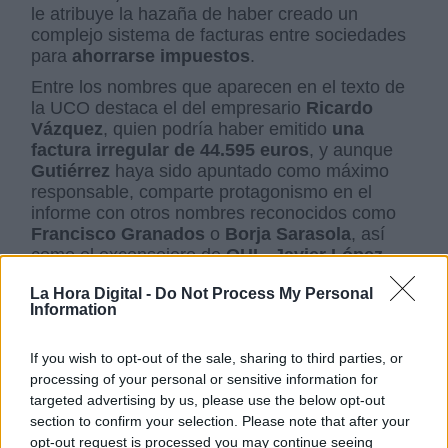
le atribuye la hazaña de haber creado un
complejo sistema de facturas entre sociedades
para
ahorrarse impuestos
.
Entre los nombres que aparecen en el texto de
la UCO destaca el del empresario
Ricardo
Vázquez
, quien podría haber emitido
una
factura irregular de 44.595 euros
, y aunque
Gutiérrez
haya sido apuntado como máximo
responsable, comparte protagonismo en el
informe con otros nombres reconocidos como
Francisco Granados
o
Borja Sarasola
, así
como el exconsejero de
OHL
,
Javier López
Madrid
. Algunos de ellos investigados y
La Hora Digital -
Do Not Process My Personal
llamados a tomar declaración por diferentes
Information
aspectos relacionados con el PP en su día.
Los expertos en delitos económicos del Instituto
If you wish to opt-out of the sale, sharing to third parties, or
Armado señalan que la diferencia entre lo
processing of your personal or sensitive information for
declarado y lo que se ha demostrado que se
targeted advertising by us, please use the below opt-out
gastó, salió de supuestas
donaciones ilegales
section to confirm your selection. Please note that after your
de empresarios
,
subvenciones públicas
opt-out request is processed you may continue seeing