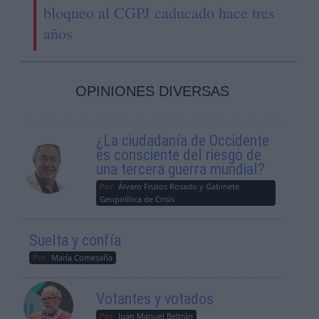
bloqueo al CGPJ caducado hace tres
años
OPINIONES DIVERSAS
¿La ciudadanía de Occidente
es consciente del riesgo de
una tercera guerra mundial?
Por
Álvaro Frutos Rosado y Gabinete
Geopolítica de Crisis
Suelta y confía
Por
María Comesaña
Votantes y votados
Por
Juan Manuel Beltrán