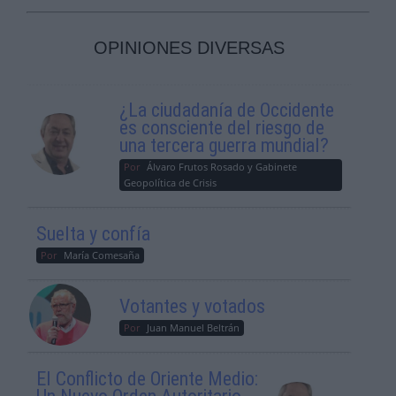
OPINIONES DIVERSAS
¿La ciudadanía de Occidente
es consciente del riesgo de
una tercera guerra mundial?
Por
Álvaro Frutos Rosado y Gabinete
Geopolítica de Crisis
Suelta y confía
Por
María Comesaña
Votantes y votados
Por
Juan Manuel Beltrán
El Conflicto de Oriente Medio: