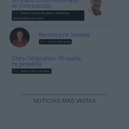
Un Nuevo Orden Autoritario
en Construcción
Por
Álvaro Frutos Rosado y Gabinete
Geopolítica de Crisis
Reconquista leonesa
Por
Carlos Miranda
Clara Campoamor: Mi sueño,
mi pesadilla
Por
María Pérez Herrero
NOTICIAS MAS VISTAS