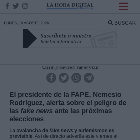
INFORMACION SOBRE LA
PROTECCIÓN DE TUS
BUSCAR
LUNES, 10 AGOSTO 2026
DATOS
Responsable:
Finalidad:
SALUD,CONSUMO, BIENESTAR
Datos tratados:
El presidente de la FAPE, Nemesio
Rodríguez, alerta sobre el peligro de
las
fake news
ante las próximas
Legitimación:
elecciones
Destinatarios:
La avalancha de
fake news
y eufemismos es
previsible
. Así de directo advertía este viernes al