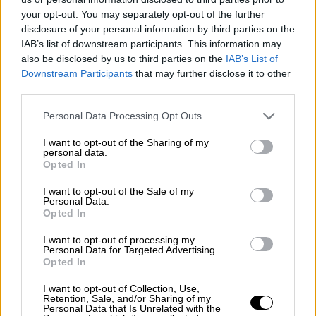
your opt-out. You may separately opt-out of the further
Aunque reconoce lo difícil de estos tiempos
disclosure of your personal information by third parties on the
convulsos, recuerda también lo necesario de la
IAB’s list of downstream participants. This information may
profesión. Las manos de los periodistas son
also be disclosed by us to third parties on the
IAB’s List of
esenciales para poner orden al aluvión
Downstream Participants
that may further disclose it to other
informativo
que acaece sobre la sociedad. En
third parties.
lo digital, donde la verdad y la mentira juegan a
disfrazarse la una de la otra, y en la que el
Personal Data Processing Opt Outs
periodismo se ha democratizado en su vertiente
“periodismo ciudadano”
, es necesario que el
I want to opt-out of the Sharing of my
profesional actúe, informe, ejerza.
personal data.
Opted In
En 2019 se pondrá en marcha un
cambio de
modelo radical para la prensa
. El extendido
I want to opt-out of the Sale of my
Personal Data.
paywall
en la cultura anglosajona, se traduce
Opted In
en cobrar por el contenido digital en vez de su
oferta de manera totalmente gratuita, es una de
I want to opt-out of processing my
las maneras. El modelo, dice, ha de basarse en
Personal Data for Targeted Advertising.
periodismo de calidad.
“
Es impensable que
Opted In
alguien esté dispuesto a pagar por noticias
I want to opt-out of Collection, Use,
mediocres o falsas
, mal redactadas, sin
Retention, Sale, and/or Sharing of my
fuentes fiables, con titulares engañosos, al
Personal Data that Is Unrelated with the