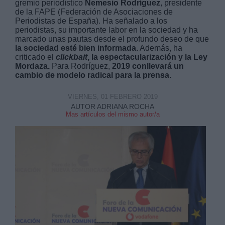
gremio periodístico
Nemesio Rodríguez
, presidente
de la FAPE (Federación de Asociaciones de
Periodistas de España). Ha señalado a los
periodistas, su importante labor en la sociedad y ha
marcado unas pautas desde el profundo deseo de que
la sociedad esté bien informada.
Además, ha
criticado el
clickbait
, la espectacularización y la Ley
Mordaza.
Para Rodríguez,
2019 conllevará un
Derechos:
cambio de modelo radical para la prensa.
link
VIERNES, 01 FEBRERO 2019
AUTOR ADRIANA ROCHA
Información adicional
Mas artículos del mismo autor/a
link