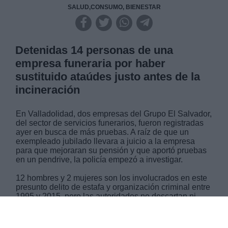
SALUD,CONSUMO, BIENESTAR
Detenidas 14 personas de una
empresa funeraria por haber
sustituido ataúdes justo antes de la
incineración
En Valladolidad, dos empresas del Grupo El Salvador,
del sector de servicios funerarios, fueron registradas
ayer en busca de más pruebas. A raíz de que un
exempleado jubilado llevara a juicio a la empresa
para que mejoraran su pensión y que aportó pruebas
en un pendrive, la policía empezó a investigar.
12 hombres y 2 mujeres son los involucrados en este
presunto delito de estafa y organización criminal entre
1995 y 2015, pero las autoridades no descartan ni
otros periodos ni más detenciones. La Operación
Ignis, según Virginia Barcones, delegada del
Gobierno, afecta a miles de personas a lo largo de