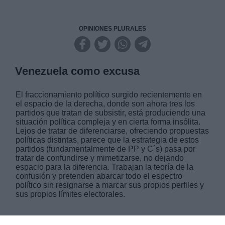
OPINIONES PLURALES
Venezuela como excusa
El fraccionamiento político surgido recientemente en
el espacio de la derecha, donde son ahora tres los
partidos que tratan de subsistir, está produciendo una
situación política compleja y en cierta forma insólita.
Lejos de tratar de diferenciarse, ofreciendo propuestas
políticas distintas, parece que la estrategia de estos
partidos (fundamentalmente de PP y C´s) pasa por
tratar de confundirse y mimetizarse, no dejando
espacio para la diferencia. Trabajan la teoría de la
confusión y pretenden abarcar todo el espectro
político sin resignarse a marcar sus propios perfiles y
sus propios límites electorales.
JUEVES, 31 ENERO 2019