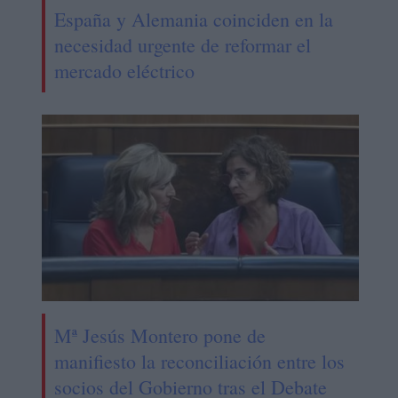
España y Alemania coinciden en la
necesidad urgente de reformar el
mercado eléctrico
Mª Jesús Montero pone de
manifiesto la reconciliación entre los
socios del Gobierno tras el Debate