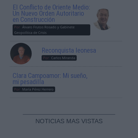
El Conflicto de Oriente Medio:
Un Nuevo Orden Autoritario
en Construcción
Por
Álvaro Frutos Rosado y Gabinete
Geopolítica de Crisis
Reconquista leonesa
Por
Carlos Miranda
Clara Campoamor: Mi sueño,
mi pesadilla
Por
María Pérez Herrero
NOTICIAS MAS VISTAS