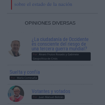
sobre el estado de la nación
OPINIONES DIVERSAS
¿La ciudadanía de Occidente
es consciente del riesgo de
una tercera guerra mundial?
Por
Álvaro Frutos Rosado y Gabinete
Geopolítica de Crisis
Suelta y confía
Por
María Comesaña
Votantes y votados
Por
Juan Manuel Beltrán