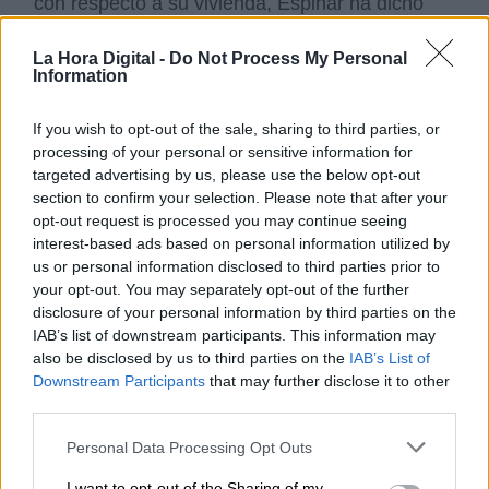
con respecto a su vivienda, Espinar ha dicho
que
es falso que la haya comprado a través
de una sociedad
y que "ha tributado por IRPF,
La Hora Digital -
Do Not Process My Personal
cumpliendo con las obligaciones a las que
Information
están sujetos los ciudadanos".
Por su parte, la vicesecretaria general del Psoe,
If you wish to opt-out of the sale, sharing to third parties, or
Adriana Lastra,
ha dicho que
"Sabíamos que
processing of your personal or sensitive information for
iba a pasar"
.
Es mentira que Hernández
targeted advertising by us, please use the below opt-out
tenga su casa de veraneo en Ribadesella
section to confirm your selection. Please note that after your
(Asturias) a nombre de esa sociedad
, lo
opt-out request is processed you may continue seeing
publicado forma parte de una campaña de
interest-based ads based on personal information utilized by
calumnias y difamación".
us or personal information disclosed to third parties prior to
your opt-out. You may separately opt-out of the further
Tras conocerse públicamente la existencia de la
disclosure of your personal information by third parties on the
sociedad
Saitama 2006 SL, propiedad de
IAB’s list of downstream participants. This information may
Pepu y su esposa
desde 2006 hasta ahora,
also be disclosed by us to third parties on the
IAB’s List of
para la promoción de equipos y
gestión del
Downstream Participants
that may further disclose it to other
talento
, que ha facturado trabajos del
third parties.
entrenador, algunos de los foros de militantes
están por la labor de que se retire la
Personal Data Processing Opt Outs
candidatura, otros, consideran que una vez en
el medio del río hay que salir a nado para
I want to opt-out of the Sharing of my