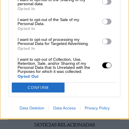
personal data.
delante. De momento, ni Ferraz, ni el regional,
Opted In
se han pronunciado a este respecto.
El máximo
dirigente del Psoe ha hablado,
pero ahora
I want to opt-out of the Sale of my
tienen que hablar las primarias
, dicen los
Personal Data.
militantes más entregados a la causa. Muchos
Opted In
están de acuerdo con la propuesta, otros no.
I want to opt-out of processing my
"
Por suerte
-aseguraron altas instancias
Personal Data for Targeted Advertising.
socialista a este medio-
nos hemos dotado de
Opted In
unas primarias y cualquiera es libre de
presentarse, al final serán los militantes los
I want to opt-out of Collection, Use,
Retention, Sale, and/or Sharing of my
que decidan"
.
Personal Data that Is Unrelated with the
Purposes for which it was collected.
Opted Out
Manuel Guerrero
Pedro Sánchez
Reyes Maroto
CONFIRM
Manuela Carmena
Pepu Hernández
Primarias PSOE
Elecciones municipales
Ada Colau
Puri Causapié
Mar Espinar
Manuel de la Rocha
seeccionador basquet
Data Deletion
Data Access
Privacy Policy
Chema Dávila
NOTICIAS RELACIONADAS