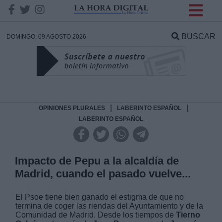
INFORMACION SOBRE LA
PROTECCIÓN DE TUS
BUSCAR
DOMINGO, 09 AGOSTO 2026
DATOS
Responsable:
Finalidad:
|
|
OPINIONES PLURALES
LABERINTO ESPAÑOL
LABERINTO ESPAÑOL
Datos tratados:
Impacto de Pepu a la alcaldía de
Madrid, cuando el pasado vuelve...
Legitimación:
El Psoe tiene bien ganado el estigma de que no
Destinatarios:
termina de coger las riendas del Ayuntamiento y de la
Comunidad de Madrid. Desde los tiempos de
Tierno