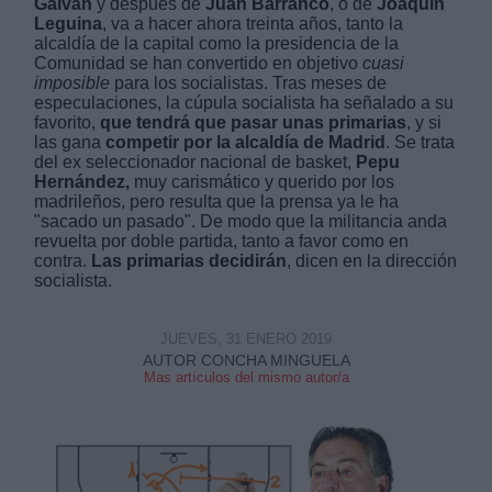
Galván
y después de
Juan Barranco
, o de
Joaquín
Leguina
, va a hacer ahora treinta años, tanto la
alcaldía de la capital como la presidencia de la
Comunidad se han convertido en objetivo
cuasi
imposible
para los socialistas. Tras meses de
especulaciones, la cúpula socialista ha señalado a su
favorito,
que tendrá que pasar unas primarias
, y si
las gana
competir por la alcaldía de Madrid
. Se trata
Derechos:
del ex seleccionador nacional de basket,
Pepu
Hernández,
muy carismático y querido por los
madrileños, pero resulta que la prensa ya le ha
link
"sacado un pasado". De modo que la militancia anda
Información adicional
revuelta por doble partida, tanto a favor como en
link
contra.
Las primarias decidirán
, dicen en la dirección
socialista.
JUEVES, 31 ENERO 2019
AUTOR CONCHA MINGUELA
Mas artículos del mismo autor/a