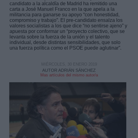
candidato a la alcaldía de Madrid ha remitido una
carta a José Manuel Franco en la que apela a la
militancia para ganarse su apoyo “con honestidad,
compromiso y trabajo”. El pre-candidato ensalza los
valores socialistas a los que dice “no sentirse ajeno” y
apuesta por conformar un “proyecto colectivo, que se
levanta sobre la fuerza de la unión y el talento
Derechos:
individual, desde distintas sensibilidades, que solo
una fuerza política como el PSOE puede aglutinar”.
link
MIÉRCOLES, 30 ENERO 2019
Información adicional
AUTOR ADRIÁN SÁNCHEZ
link
Mas artículos del mismo autor/a