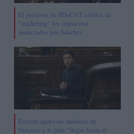
El portavoz de PDeCAT califica de
"márketing" los impuestos
anunciados por Sánchez
Errejón apoya las medidas de
Sánchez y le pide "llegar hasta el