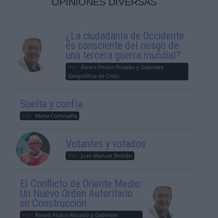
OPINIONES DIVERSAS
¿La ciudadanía de Occidente
es consciente del riesgo de
una tercera guerra mundial?
Por
Álvaro Frutos Rosado y Gabinete
Geopolítica de Crisis
Suelta y confía
Por
María Comesaña
Votantes y votados
Por
Juan Manuel Beltrán
El Conflicto de Oriente Medio:
Un Nuevo Orden Autoritario
en Construcción
Por
Álvaro Frutos Rosado y Gabinete