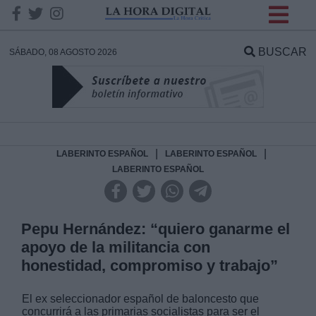
INFORMACION SOBRE LA
PROTECCIÓN DE TUS
BUSCAR
SÁBADO, 08 AGOSTO 2026
DATOS
Responsable:
Finalidad:
|
|
LABERINTO ESPAÑOL
LABERINTO ESPAÑOL
LABERINTO ESPAÑOL
Datos tratados:
Pepu Hernández: “quiero ganarme el
apoyo de la militancia con
Legitimación:
honestidad, compromiso y trabajo”
Destinatarios:
El ex seleccionador español de baloncesto que
concurrirá a las primarias socialistas para ser el