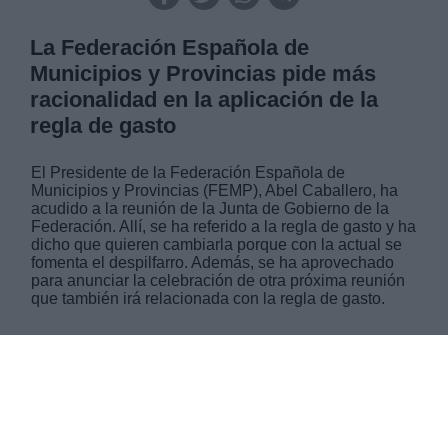
La Federación Española de
Municipios y Provincias pide más
racionalidad en la aplicación de la
regla de gasto
El Presidente de la Federación Española de
Municipios y Provincias (FEMP), Abel Caballero, ha
acudido a la reunión de la Junta de Gobierno de la
Federación. Allí, se ha referido a la regla de gasto y ha
dicho que quieren cambiarla porque con la actual se
fomenta el despilfarro. Además, se ha aprovechado
para anunciar la celebración de otra próxima reunión
que también irá relacionada con la regla de gasto.
MIÉRCOLES, 30 ENERO 2019
AUTOR LOURDES CHICO
Mas artículos del mismo autor/a