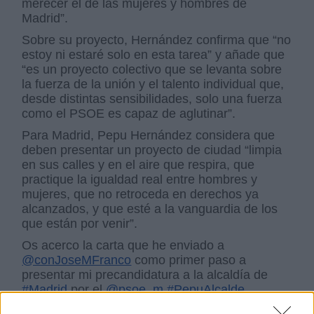
merecer el de las mujeres y hombres de
Madrid”.
Sobre su proyecto, Hernández confirma que “no
estoy ni estaré solo en esta tarea” y añade que
“es un proyecto colectivo que se levanta sobre
la fuerza de la unión y el talento individual que,
desde distintas sensibilidades, solo una fuerza
como el PSOE es capaz de aglutinar”.
Para Madrid, Pepu Hernández considera que
deben presentar un proyecto de ciudad “limpia
en sus calles y en el aire que respira, que
practique la igualdad real entre hombres y
mujeres, que no retroceda en derechos ya
alcanzados, y que esté a la vanguardia de los
que están por venir”.
Os acerco la carta que he enviado a
@conJoseMFranco
como primer paso a
presentar mi precandidatura a la alcaldía de
#Madrid
por el
@psoe_m
#PepuAlcalde
pic.twitter.com/T9grubkqr4