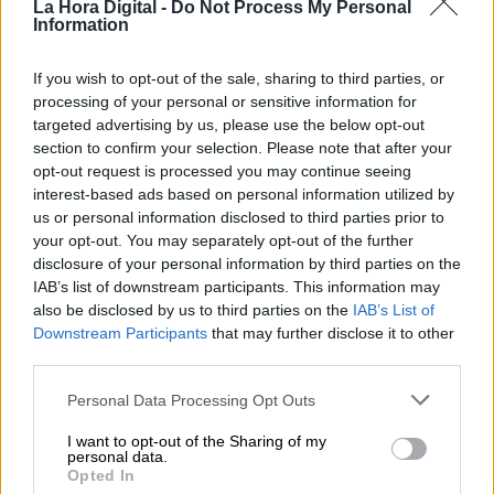
La Hora Digital -
Do Not Process My Personal
— Pepu Hernández (@pepu_alcalde)
30 de
Information
enero de 2019
If you wish to opt-out of the sale, sharing to third parties, or
Elecciones municipales
socialistas
PSOE Madrid
processing of your personal or sensitive information for
targeted advertising by us, please use the below opt-out
Pepu Hernández
PSOE
Primarias
section to confirm your selection. Please note that after your
opt-out request is processed you may continue seeing
NOTICIAS RELACIONADAS
interest-based ads based on personal information utilized by
us or personal information disclosed to third parties prior to
your opt-out. You may separately opt-out of the further
disclosure of your personal information by third parties on the
IAB’s list of downstream participants. This information may
also be disclosed by us to third parties on the
IAB’s List of
Downstream Participants
that may further disclose it to other
third parties.
Personal Data Processing Opt Outs
I want to opt-out of the Sharing of my
personal data.
Opted In
Esperamos que Pedro Sánchez