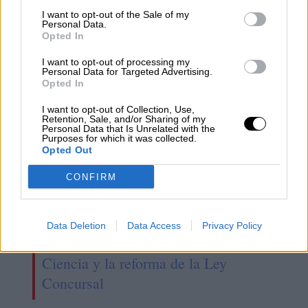
recupere el sentido de sus palabras
I want to opt-out of the Sale of my
Personal Data.
Opted In
I want to opt-out of processing my
Personal Data for Targeted Advertising.
Opted In
I want to opt-out of Collection, Use,
Retention, Sale, and/or Sharing of my
Personal Data that Is Unrelated with the
Purposes for which it was collected.
Opted Out
CONFIRM
El Congreso aprueba definitivamente
Data Deletion
Data Access
Privacy Policy
las leyes de libertad sexual, de
Ciencia y la reforma de la Ley
Concursal