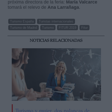
próxima directora de la feria:
María Valcarce
tomará el relevo de
Ana Larrañaga
.
Turismo España
Turistas internacionales
Turismo de Madrid
Turismo
FITUR 2019
Fitur
NOTICIAS RELACIONADAS
Turismo y mujer, dos palancas de