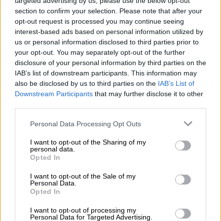
targeted advertising by us, please use the below opt-out
section to confirm your selection. Please note that after your
opt-out request is processed you may continue seeing
interest-based ads based on personal information utilized by
us or personal information disclosed to third parties prior to
your opt-out. You may separately opt-out of the further
disclosure of your personal information by third parties on the
IAB’s list of downstream participants. This information may
Un verano de caos que en España
also be disclosed by us to third parties on the
IAB’s List of
funciona bien
Downstream Participants
that may further disclose it to other
third parties.
Personal Data Processing Opt Outs
OPINIONES DIVERSAS
I want to opt-out of the Sharing of my
personal data.
Opted In
¿La ciudadanía de Occidente
I want to opt-out of the Sale of my
es consciente del riesgo de
Personal Data.
una tercera guerra mundial?
Opted In
Por
Álvaro Frutos Rosado y Gabinete
Geopolítica de Crisis
I want to opt-out of processing my
Personal Data for Targeted Advertising.