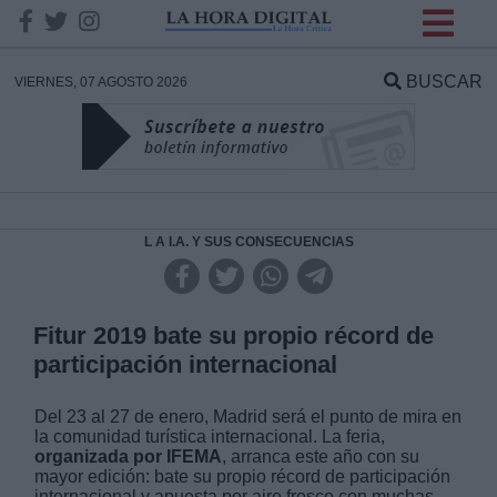
INFORMACION SOBRE LA
PROTECCIÓN DE TUS
BUSCAR
VIERNES, 07 AGOSTO 2026
DATOS
Responsable:
Finalidad:
L A I.A. Y SUS CONSECUENCIAS
Datos tratados:
Fitur 2019 bate su propio récord de
participación internacional
Legitimación:
Del 23 al 27 de enero, Madrid será el punto de mira en
la comunidad turística internacional. La feria,
Destinatarios:
organizada por IFEMA
, arranca este año con su
mayor edición: bate su propio récord de participación
internacional y apuesta por aire fresco con muchas