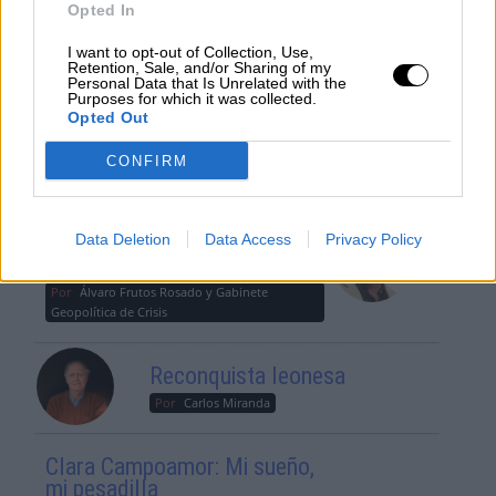
Opted In
Suelta y confía
I want to opt-out of Collection, Use,
Por
María Comesaña
Retention, Sale, and/or Sharing of my
Personal Data that Is Unrelated with the
Purposes for which it was collected.
Opted Out
Votantes y votados
Por
Juan Manuel Beltrán
CONFIRM
El Conflicto de Oriente Medio:
Un Nuevo Orden Autoritario
Data Deletion
Data Access
Privacy Policy
en Construcción
Por
Álvaro Frutos Rosado y Gabinete
Geopolítica de Crisis
Reconquista leonesa
Por
Carlos Miranda
Clara Campoamor: Mi sueño,
mi pesadilla