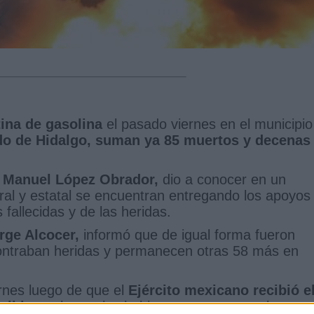
ina de gasolina
el pasado viernes en el municipio
ado de Hidalgo, suman ya 85 muertos y decenas
s Manuel López Obrador,
dio a conocer en un
ral y estatal se encuentran entregando los apoyos
fallecidas y de las heridas.
rge Alcocer,
informó que de igual forma fueron
ontraban heridas y permanecen otras 58 más en
rnes luego de que el
Ejército mexicano recibió e
tible,
en la que los habitantes se encontraban