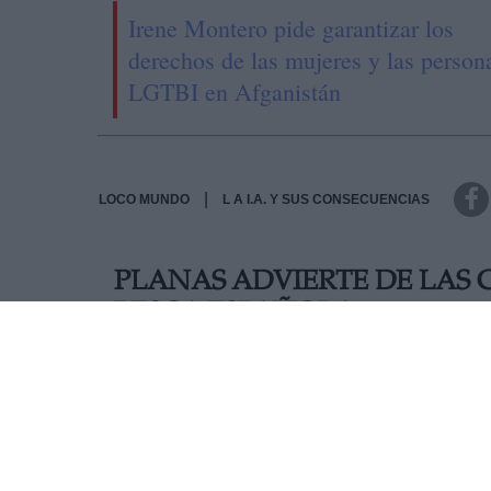
Irene Montero pide garantizar los
derechos de las mujeres y las person
LGTBI en Afganistán
|
LOCO MUNDO
L A I.A. Y SUS CONSECUENCIAS
PLANAS ADVIERTE DE LAS 
PESCA ESPAÑOLA
El ministro de Agricultura
ha asegurado que, en c
parecido posible a las actuales. Planas, dada la i
destacado que un "leve retraso" en la circulación
Fomento y Política Territorial, el Gobierno ya tra
Unido. El objetivo es estar preparado en caso de q