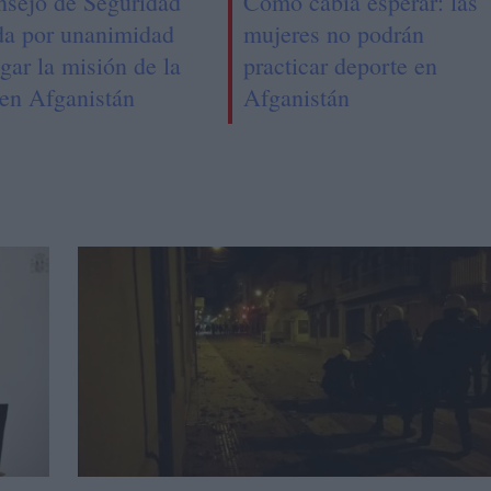
nsejo de Seguridad
Como cabía esperar: las
da por unanimidad
mujeres no podrán
gar la misión de la
practicar deporte en
n Afganistán
Afganistán