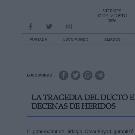
VIERNES
INFORMACION SOBRE LA PROTECCIÓN DE TUS DATOS
07 DE AGOSTO
2026
Responsable:
Finalidad:
PORTADA
LOCO MUNDO
ALIADOS
Datos tratados:
Legitimación:
Destinatarios:
LOCO MUNDO
Derechos:
LA TRAGEDIA DEL DUCTO E
link
DECENAS DE HERIDOS
Información adicional
link
El gobernador de Hidalgo, Omar Fayad, garantizó a