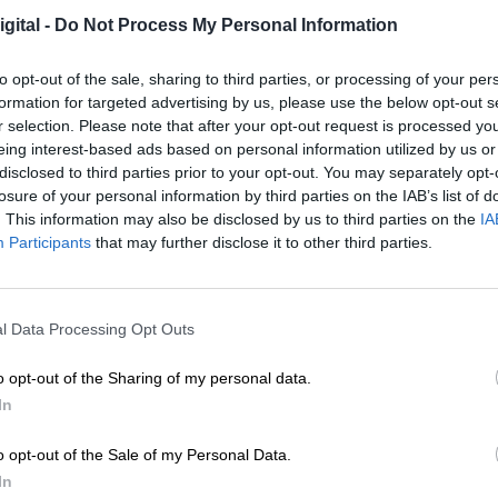
o bidones, sin embargo, fue durante la noche que 
gital -
Do Not Process My Personal Information
as muertas y un panorama complicado para el paí
han buscado las
estrategias necesarias para evit
to opt-out of the sale, sharing to third parties, or processing of your per
 gasolina
mediante estas tomas clandestinas en l
formation for targeted advertising by us, please use the below opt-out s
x),
aunque ha sido una lucha continúa desde que
r selection. Please note that after your opt-out request is processed y
co.
eing interest-based ads based on personal information utilized by us or
disclosed to third parties prior to your opt-out. You may separately opt-
as que esta
forma ilícita de venta de combustib
losure of your personal information by third parties on the IAB’s list of
hicol”
no fue combatida por el gobierno, por lo qu
. This information may also be disclosed by us to third parties on the
IA
a lo largo y ancho del país.
Participants
that may further disclose it to other third parties.
n que su gobierno emitirá durante la presente
ión
, mediante el cual se podrá observar un aument
rar el combustible.
l Data Processing Opt Outs
ategia federal contra el “huachicoleo”
, es decir,
o opt-out of the Sharing of my personal data.
 mismo en todo el país disminuyó tras el cierre de
In
artición de combustible ya que en la actualidad lo
o opt-out of the Sale of my Personal Data.
orrido en los ductos de Pemex ubicados en el
In