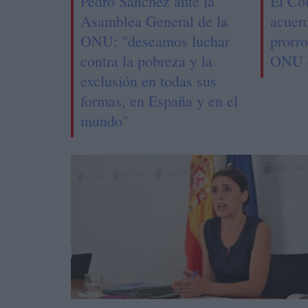
Pedro Sánchez ante la
El Co
Asamblea General de la
acuer
ONU: "deseamos luchar
prorro
contra la pobreza y la
ONU e
exclusión en todas sus
formas, en España y en el
mundo"