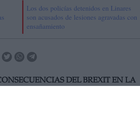
Los dos policías detenidos en Linares
as
son acusados de lesiones agravadas con
ensañamiento
CONSECUENCIAS DEL BREXIT EN LA
aso de Brexit, las relaciones con Reino Unido serán lo más
mportancia del sector pesquero español a nivel europeo, ha
 supondría un grave problema para la pesca española. Junto a
ta de reforzar la línea marítima que une en el mapa España con R
ue el escenario que plantea el Brexit se radicalice, cuestión qu