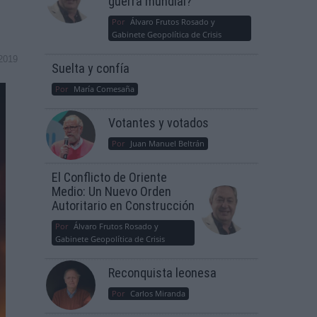
guerra mundial?
Por
Álvaro Frutos Rosado y
Gabinete Geopolítica de Crisis
2019
Suelta y confía
Por
María Comesaña
Votantes y votados
Por
Juan Manuel Beltrán
El Conflicto de Oriente
Medio: Un Nuevo Orden
Autoritario en Construcción
Por
Álvaro Frutos Rosado y
Gabinete Geopolítica de Crisis
Reconquista leonesa
Por
Carlos Miranda