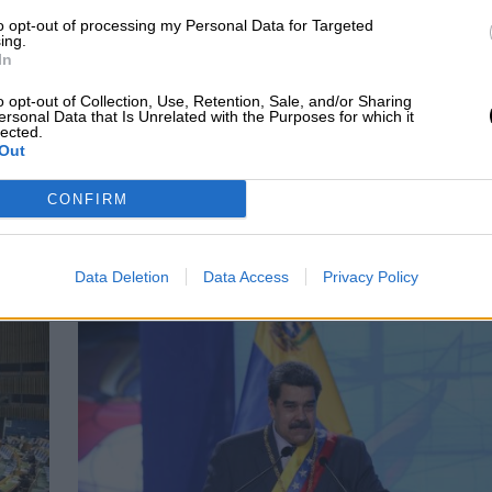
poyos que ascenderán a un total de
un millón de
to opt-out of processing my Personal Data for Targeted
 viven en 80 municipios
que se encuentran
ing.
In
lud dieron a conocer que son alrededor de
68 res
o opt-out of Collection, Use, Retention, Sale, and/or Sharing
dentificados
, debido a que luego de la explosión
ersonal Data that Is Unrelated with the Purposes for which it
lected.
nque ya cuentan con
54 muestras genéticas
que
Out
CONFIRM
Data Deletion
Data Access
Privacy Policy
CIAS RELACIONADAS