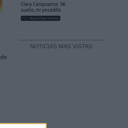
Clara Campoamor: Mi
sueño, mi pesadilla
Por
María Pérez Herrero
NOTICIAS MAS VISTAS
 de
l