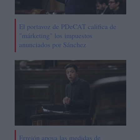
El portavoz de PDeCAT califica de
"márketing" los impuestos
anunciados por Sánchez
Errejón apoya las medidas de