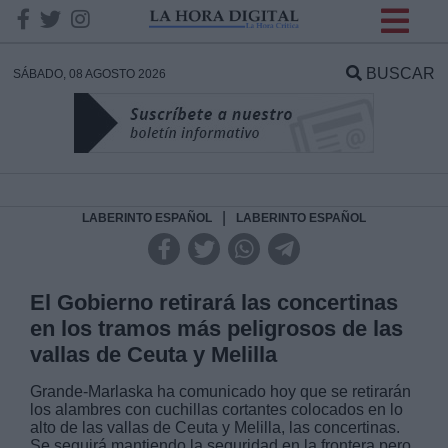
INFORMACION SOBRE LA
PROTECCIÓN DE TUS
BUSCAR
SÁBADO, 08 AGOSTO 2026
DATOS
Responsable:
Finalidad:
|
LABERINTO ESPAÑOL
LABERINTO ESPAÑOL
Datos tratados:
El Gobierno retirará las concertinas
en los tramos más peligrosos de las
vallas de Ceuta y Melilla
Legitimación:
Grande-Marlaska ha comunicado hoy que se retirarán
los alambres con cuchillas cortantes colocados en lo
Destinatarios:
alto de las vallas de Ceuta y Melilla, las concertinas.
Se seguirá mantiendo la seguridad en la frontera pero