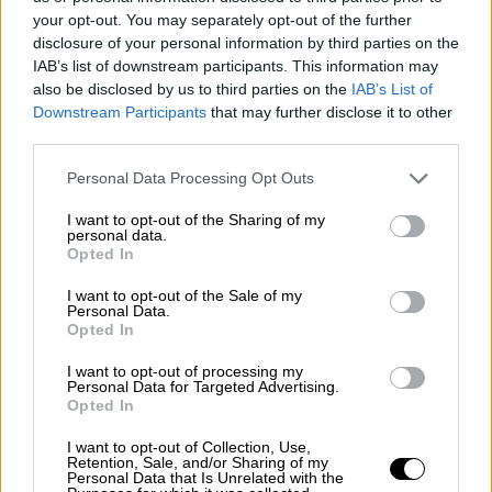
your opt-out. You may separately opt-out of the further
disclosure of your personal information by third parties on the
Reconquista leonesa
IAB’s list of downstream participants. This information may
Por
Carlos Miranda
also be disclosed by us to third parties on the
IAB’s List of
Downstream Participants
that may further disclose it to other
Clara Campoamor: Mi sueño,
third parties.
mi pesadilla
Personal Data Processing Opt Outs
Por
María Pérez Herrero
I want to opt-out of the Sharing of my
personal data.
Opted In
I want to opt-out of the Sale of my
NOTICIAS MAS VISTAS
Personal Data.
Opted In
I want to opt-out of processing my
Personal Data for Targeted Advertising.
Opted In
|
LABERINTO ESPAÑOL
LABERINTO ESPAÑOL
I want to opt-out of Collection, Use,
Retention, Sale, and/or Sharing of my
Personal Data that Is Unrelated with the