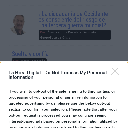
¿La ciudadanía de Occidente
es consciente del riesgo de
una tercera guerra mundial?
Por
Álvaro Frutos Rosado y Gabinete
Geopolítica de Crisis
Suelta y confía
Por
María Comesaña
La Hora Digital -
Do Not Process My Personal
Votantes y votados
Information
Por
Juan Manuel Beltrán
If you wish to opt-out of the sale, sharing to third parties, or
processing of your personal or sensitive information for
El Conflicto de Oriente Medio:
targeted advertising by us, please use the below opt-out
Un Nuevo Orden Autoritario
section to confirm your selection. Please note that after your
en Construcción
opt-out request is processed you may continue seeing
Por
Álvaro Frutos Rosado y Gabinete
interest-based ads based on personal information utilized by
Geopolítica de Crisis
us or personal information disclosed to third parties prior to