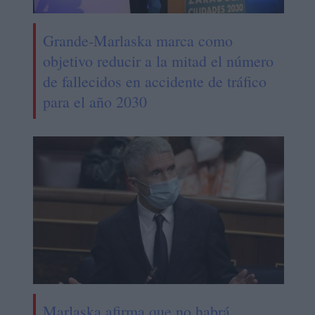
Grande-Marlaska marca como
objetivo reducir a la mitad el número
de fallecidos en accidente de tráfico
para el año 2030
Marlaska afirma que no habrá