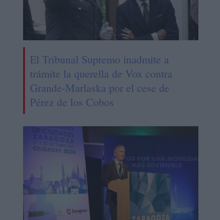
El Tribunal Supremo inadmite a
trámite la querella de Vox contra
Grande-Marlaska por el cese de
Pérez de los Cobos