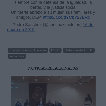
siempre con la defensa de la igualdad, la
libertad y la justicia social.
Un fuerte abrazo a su mujer, sus familiares y
amigos. DEP.
https://t.co/dYCbY27BRc
— Pedro Sánchez (@sanchezcastejon)
16 de
enero de 2019
Congreso de los Diputados
PSOE
Históricos del PSOE
socialistas
NOTICIAS RELACIONADAS