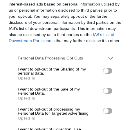
interest-based ads based on personal information utilized by
que ha supuesto un ahorro de 2.800
us or personal information disclosed to third parties prior to
millones
your opt-out. You may separately opt-out of the further
disclosure of your personal information by third parties on the
IAB’s list of downstream participants. This information may
also be disclosed by us to third parties on the
IAB’s List of
Downstream Participants
that may further disclose it to other
third parties.
Personal Data Processing Opt Outs
I want to opt-out of the Sharing of my
personal data.
Opted In
I want to opt-out of the Sale of my
Personal Data.
Opted In
El Congreso aprueba definitivamente
I want to opt-out of processing my
las leyes de libertad sexual, de
Personal Data for Targeted Advertising.
Opted In
Ciencia y la reforma de la Ley
Concursal
I want to opt-out of Collection, Use,