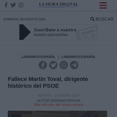
INFORMACION SOBRE LA
PROTECCIÓN DE TUS
BUSCAR
DOMINGO, 09 AGOSTO 2026
DATOS
Responsable:
Finalidad:
|
LABERINTO ESPAÑOL
LABERINTO ESPAÑOL
Datos tratados:
Fallece Martín Toval, dirigente
histórico del PSOE
Legitimación:
MARTES, 15 ENERO 2019
AUTOR ADRIANA ROCHA
Mas artículos del mismo autor/a
Destinatarios: