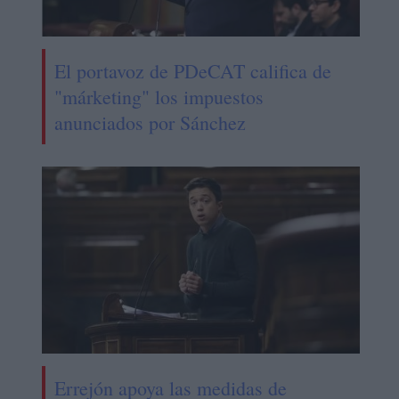
El portavoz de PDeCAT califica de
"márketing" los impuestos
anunciados por Sánchez
Errejón apoya las medidas de