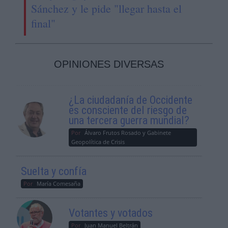
Sánchez y le pide "llegar hasta el
final"
OPINIONES DIVERSAS
¿La ciudadanía de Occidente
es consciente del riesgo de
una tercera guerra mundial?
Por
Álvaro Frutos Rosado y Gabinete
Geopolítica de Crisis
Suelta y confía
Por
María Comesaña
Votantes y votados
Por
Juan Manuel Beltrán