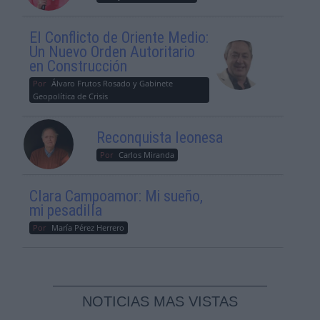
El Conflicto de Oriente Medio:
Un Nuevo Orden Autoritario
en Construcción
Por
Álvaro Frutos Rosado y Gabinete
Geopolítica de Crisis
Reconquista leonesa
Por
Carlos Miranda
Clara Campoamor: Mi sueño,
mi pesadilla
Por
María Pérez Herrero
NOTICIAS MAS VISTAS