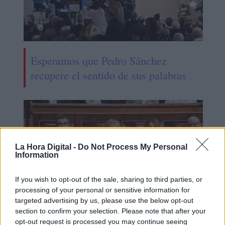
Esperamos que Pedro Sánchez
recupere el sentido de sus palabras
La Hora Digital -
Do Not Process My Personal
Information
If you wish to opt-out of the sale, sharing to third parties, or
processing of your personal or sensitive information for
targeted advertising by us, please use the below opt-out
section to confirm your selection. Please note that after your
opt-out request is processed you may continue seeing
El PP eliminaría la excepción ibérica