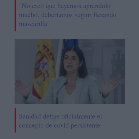
"No creo que hayamos aprendido
mucho, deberíamos seguir llevando
mascarilla"
Sanidad define oficialmente el
concepto de covid persistente