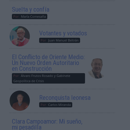
Suelta y confía
Por
María Comesaña
Votantes y votados
Por
Juan Manuel Beltrán
El Conflicto de Oriente Medio:
Un Nuevo Orden Autoritario
en Construcción
Por
Álvaro Frutos Rosado y Gabinete
Geopolítica de Crisis
Reconquista leonesa
Por
Carlos Miranda
Clara Campoamor: Mi sueño,
mi pesadilla