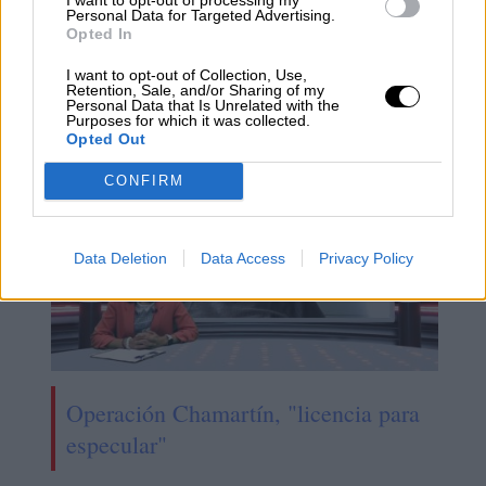
Personal Data for Targeted Advertising.
Sanidad madrileña
Centros de Salud
Atención Primaria
Opted In
Urgencias
Salud
Calidad de la sanidad
Recortes
I want to opt-out of Collection, Use,
Retention, Sale, and/or Sharing of my
Personal Data that Is Unrelated with the
NOTICIAS RELACIONADAS
Purposes for which it was collected.
Opted Out
CONFIRM
Data Deletion
Data Access
Privacy Policy
Operación Chamartín, "licencia para
especular"