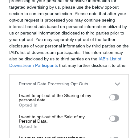
processing of your personal or sensitive information for
crear nuevos centros de salud es “insuficiente”.
targeted advertising by us, please use the below opt-out
section to confirm your selection. Please note that after your
Para que la ciudadanía valore este tipo de
opt-out request is processed you may continue seeing
proyectos que trata de promover el PP, Cedrún
interest-based ads based on personal information utilized by
ha recalcado que “un 20% de los usuarios de
us or personal information disclosed to third parties prior to
Atención Primaria no van a tener posibilidad de
your opt-out. You may separately opt-out of the further
acudir a la consulta programada”.
disclosure of your personal information by third parties on the
Julián Ordóñez
, responsable de sanidad de
IAB’s list of downstream participants. This information may
UGT, ha comentado las “serias dudas” que
also be disclosed by us to third parties on the
IAB’s List of
tienen sobre la voluntariedad de la selección de
Downstream Participants
that may further disclose it to other
los centros del proyecto piloto, un tema que
third parties.
continúan indagando. Ha destacado que recurrir
a la conciliación como argumento para defender
Personal Data Processing Opt Outs
el cambio horario en las consultas es algo que
I want to opt-out of the Sharing of my
“duele” a los profesionales del sector. Ha
personal data.
concluido, junto a Sánchez Bayle, comunicando
Opted In
que están en contacto con las diferentes
plataformas
de cara a las próximas
I want to opt-out of the Sale of my
Personal Data.
elecciones
.
Opted In
I want to opt-out of processing my
Comunidad de Madrid
sanidad publica
Sanidad