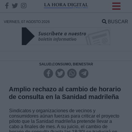
INFORMACION SOBRE LA
PROTECCIÓN DE TUS
BUSCAR
VIERNES, 07 AGOSTO 2026
DATOS
Responsable:
Finalidad:
SALUD,CONSUMO, BIENESTAR
Datos tratados:
Amplio rechazo al cambio de horario
de consulta en la Sanidad madrileña
Legitimación:
Sindicatos y organizaciones de vecinos y
consumidores aúnan fuerzas para criticar el proyecto
Destinatarios:
piloto que la Sanidad madrileña pretende llevar a
cabo a finales de mes. A su juicio, el cambio de
horario de consulta (hasta las 18:30) se traducirá en