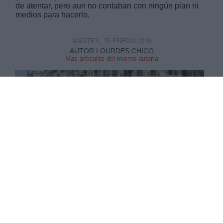
de atentar, pero aun no contaban con ningún plan ni
medios para hacerlo.
MARTES, 15 ENERO 2019
AUTOR LOURDES CHICO
Mas artículos del mismo autor/a