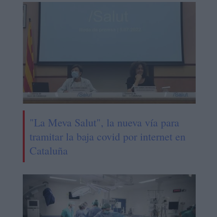
"La Meva Salut", la nueva vía para
tramitar la baja covid por internet en
Cataluña