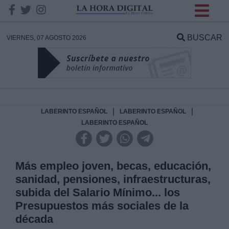
INFORMACION SOBRE LA
PROTECCIÓN DE TUS
BUSCAR
VIERNES, 07 AGOSTO 2026
DATOS
Responsable:
Finalidad:
|
|
LABERINTO ESPAÑOL
LABERINTO ESPAÑOL
LABERINTO ESPAÑOL
Datos tratados:
Más empleo joven, becas, educación,
sanidad, pensiones, infraestructuras,
Legitimación:
subida del Salario Mínimo... los
Presupuestos más sociales de la
Destinatarios:
década