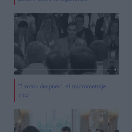
'7 votos después', el micrometraje
viral