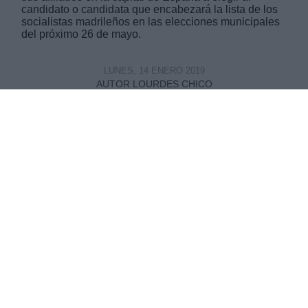
candidato o candidata que encabezará la lista de los
socialistas madrileños en las elecciones municipales
del próximo 26 de mayo.
LUNES, 14 ENERO 2019
AUTOR LOURDES CHICO
Mas artículos del mismo autor/a