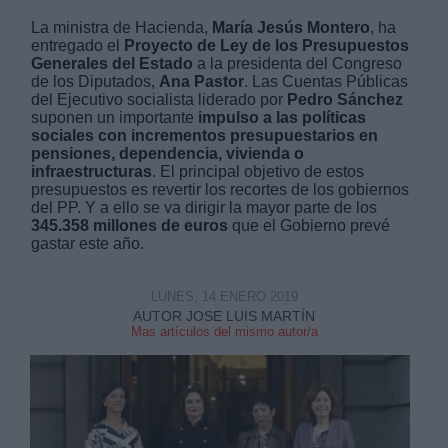
La ministra de Hacienda,
María Jesús Montero
, ha
entregado el
Proyecto de Ley de los Presupuestos
Generales del Estado
a la presidenta del Congreso
de los Diputados,
Ana Pastor
. Las Cuentas Públicas
del Ejecutivo socialista liderado por
Pedro Sánchez
suponen un importante
impulso a las políticas
Derechos:
sociales con incrementos presupuestarios en
pensiones, dependencia, vivienda o
infraestructuras
. El principal objetivo de estos
link
presupuestos es revertir los recortes de los gobiernos
del PP. Y a ello se va dirigir la mayor parte de los
Información adicional
345.358 millones de euros
que el Gobierno prevé
link
gastar este año.
LUNES, 14 ENERO 2019
AUTOR JOSE LUIS MARTÍN
Mas artículos del mismo autor/a