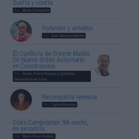
Suelta y confía
Por
María Comesaña
Votantes y votados
Por
Juan Manuel Beltrán
El Conflicto de Oriente Medio:
Un Nuevo Orden Autoritario
en Construcción
Por
Álvaro Frutos Rosado y Gabinete
Geopolítica de Crisis
Reconquista leonesa
Por
Carlos Miranda
Clara Campoamor: Mi sueño,
mi pesadilla
Por
María Pérez Herrero