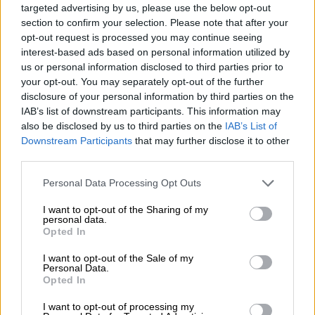
targeted advertising by us, please use the below opt-out
- Ingresos:
227.256 millones de euros
section to confirm your selection. Please note that after your
- Transferencias a las CCAA:
261.900
opt-out request is processed you may continue seeing
millones de euros
interest-based ads based on personal information utilized by
us or personal information disclosed to third parties prior to
- Pensiones:
153.000 millones de euros
your opt-out. You may separately opt-out of the further
- Sueldo de los funcionarios:
23.723 millones
disclosure of your personal information by third parties on the
IAB’s list of downstream participants. This information may
- Pago de la deuda:
31.449
also be disclosed by us to third parties on the
IAB’s List of
- Dependencia:
2.231 millones de euros
Downstream Participants
that may further disclose it to other
third parties.
- Plan lucha contra la violencia de género:
220 millones de euros
Personal Data Processing Opt Outs
- Becas:
1.620 millones de euros.
I want to opt-out of the Sharing of my
- Plan Empleo Joven:
670 millones de euros.
personal data.
Opted In
- Protección parados:
18.402 millones de
euros
I want to opt-out of the Sale of my
Personal Data.
- Presupuestos I+D+i:
6.729 millones de euros
Opted In
- Infraestructuras:
7.572 millones de euros
I want to opt-out of processing my