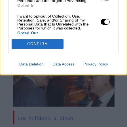
Personal Data for Targeted Advertising.
Opted In
PSOE
cuentas públicas
María Jesús Montero
I want to opt-out of Collection, Use,
Presupuestos Generales del Estado
presupuestos 2019
Retention, Sale, and/or Sharing of my
Pedro Sánchez
Personal Data that Is Unrelated with the
Purposes for which it was collected.
Opted Out
NOTICIAS RELACIONADAS
CONFIRM
Data Deletion
Data Access
Privacy Policy
Los políticos, al diván