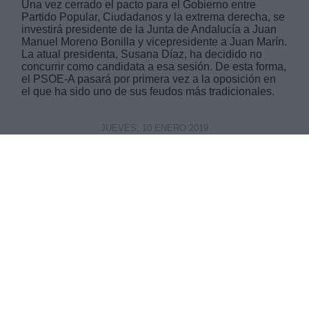
Una vez cerrado el pacto para el Gobierno entre
Partido Popular, Ciudadanos y la extrema derecha, se
investirá presidente de la Junta de Andalucía a Juan
Manuel Moreno Bonilla y vicepresidente a Juan Marín.
La atual presidenta, Susana Díaz, ha decidido no
concurrir como candidata a esa sesión. De esta forma,
el PSOE-A pasará por primera vez a la oposición en
el que ha sido uno de sus feudos más tradicionales.
JUEVES, 10 ENERO 2019
AUTOR JUAN ANDRÉS SEGURA
Mas artículos del mismo autor/a