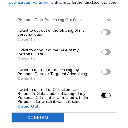
Downstream Participants
that may further disclose it to other
third parties.
Personal Data Processing Opt Outs
I want to opt-out of the Sharing of my
personal data.
Opted In
I want to opt-out of the Sale of my
El Congreso aprueba definitivamente
Personal Data.
Opted In
las leyes de libertad sexual, de
Ciencia y la reforma de la Ley
I want to opt-out of processing my
Personal Data for Targeted Advertising.
Concursal
Opted In
I want to opt-out of Collection, Use,
Retention, Sale, and/or Sharing of my
Personal Data that Is Unrelated with the
Purposes for which it was collected.
Opted Out
CONFIRM