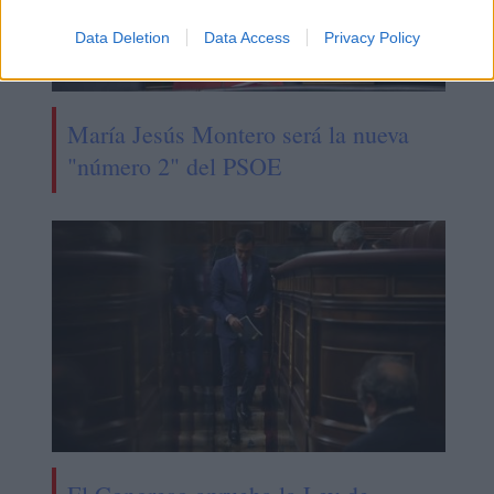
Data Deletion
Data Access
Privacy Policy
María Jesús Montero será la nueva
"número 2" del PSOE