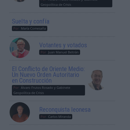
Geopolítica de Crisis
Suelta y confía
Por
María Comesaña
Votantes y votados
Por
Juan Manuel Beltrán
El Conflicto de Oriente Medio:
Un Nuevo Orden Autoritario
en Construcción
Por
Álvaro Frutos Rosado y Gabinete
Geopolítica de Crisis
Reconquista leonesa
Por
Carlos Miranda