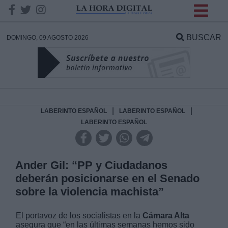
INFORMACION SOBRE LA
PROTECCIÓN DE TUS
BUSCAR
DOMINGO, 09 AGOSTO 2026
DATOS
Responsable:
Finalidad:
|
|
LABERINTO ESPAÑOL
LABERINTO ESPAÑOL
LABERINTO ESPAÑOL
Datos tratados:
Ander Gil: “PP y Ciudadanos
deberán posicionarse en el Senado
Legitimación:
sobre la violencia machista”
Destinatarios:
El portavoz de los socialistas en la
Cámara Alta
asegura que “en las últimas semanas hemos sido