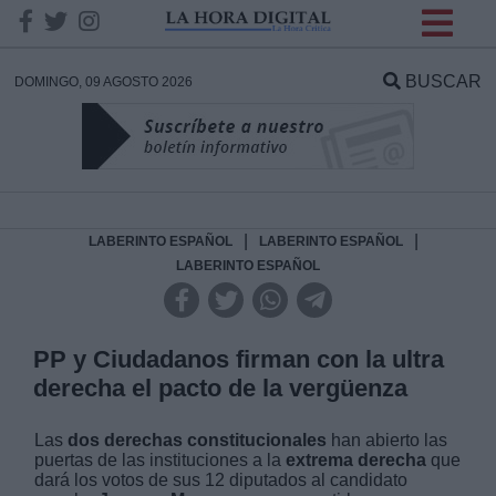
INFORMACION SOBRE LA
PROTECCIÓN DE TUS
BUSCAR
DOMINGO, 09 AGOSTO 2026
DATOS
Responsable:
Finalidad:
|
|
LABERINTO ESPAÑOL
LABERINTO ESPAÑOL
LABERINTO ESPAÑOL
Datos tratados:
PP y Ciudadanos firman con la ultra
derecha el pacto de la vergüenza
Legitimación:
Las
dos derechas constitucionales
han abierto las
Destinatarios:
puertas de las instituciones a la
extrema derecha
que
dará los votos de sus 12 diputados al candidato