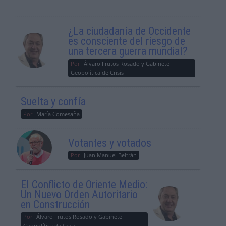
¿La ciudadanía de Occidente
es consciente del riesgo de
una tercera guerra mundial?
Por
Álvaro Frutos Rosado y Gabinete
Geopolítica de Crisis
Suelta y confía
Por
María Comesaña
Votantes y votados
Por
Juan Manuel Beltrán
El Conflicto de Oriente Medio:
Un Nuevo Orden Autoritario
en Construcción
Por
Álvaro Frutos Rosado y Gabinete
Geopolítica de Crisis