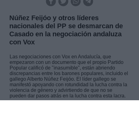
Núñez Feijóo y otros líderes
nacionales del PP se desmarcan de
Casado en la negociación andaluza
con Vox
Las negociaciones con Vox en Andalucía, que
empezaron con un documento que el propio Partido
Popular calificó de "inasumible", están abriendo
discrepancias entre los barones populares, incluido el
gallego Alberto Núñez Feijóo. El líder gallego se
manifestó apoyando con rotundidad la lucha contra la
violencia de género y advirtiendo de que no se
pueden dar pasos atrás en la lucha contra esta lacra.
MIÉRCOLES, 09 ENERO 2019
AUTOR JUAN ANDRÉS SEGURA
Mas artículos del mismo autor/a