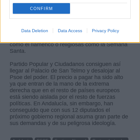
endurecer las leyes migratorias
y evitar
CONFIRM
decisiones que supongan un "efecto llamada".
También han arrancado el compromiso de
aprobar una ley de apoyo a la tauromaquia y
Data Deletion
Data Access
Privacy Policy
promover expresiones populares y culturales
como el flamenco o religiosas como la Semana
Santa.
Partido Popular y Ciudadanos consiguen así
llegar al Palacio de San Telmo y desalojar al
Psoe del poder. El precio a pagar ha sido alto
ya que entran de la mano de la extrema
derecha que en el resto de países europeos
está siendo aislada por el resto de fuerzas
políticas. En Andalucía, sin embargo, han
conseguido que con sus 12 diputados el
próximo gobierno regional asuma gran parte de
sus demandas y de su peligrosa ideología.