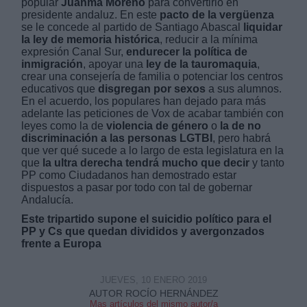
popular
Juanma Moreno
para convertirlo en
presidente andaluz. En este
pacto de la vergüenza
se le concede al partido de Santiago Abascal
liquidar
la ley de memoria histórica
, reducir a la mínima
expresión Canal Sur,
endurecer la política de
inmigración
, apoyar una
ley de la tauromaquia
,
crear una consejería de familia o potenciar los centros
educativos que
disgregan por sexos
a sus alumnos.
Derechos:
En el acuerdo, los populares han dejado para más
adelante las peticiones de Vox de acabar también con
leyes como la de
violencia de género
o
la de no
link
discriminación a las personas LGTBI
, pero habrá
Información adicional
que ver qué sucede a lo largo de esta legislatura en la
link
que
la ultra derecha tendrá mucho que decir
y tanto
PP como Ciudadanos han demostrado estar
dispuestos a pasar por todo con tal de gobernar
Andalucía.
Este tripartido supone el suicidio político para el
PP y Cs que quedan divididos y avergonzados
frente a Europa
JUEVES, 10 ENERO 2019
AUTOR ROCÍO HERNÁNDEZ
Mas artículos del mismo autor/a