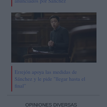
anunciados por Sánchez
Errejón apoya las medidas de
Sánchez y le pide "llegar hasta el
final"
OPINIONES DIVERSAS