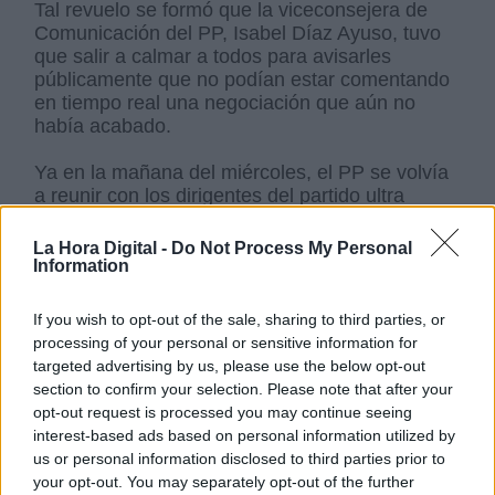
Tal revuelo se formó que la viceconsejera de
Comunicación del PP, Isabel Díaz Ayuso, tuvo
que salir a calmar a todos para avisarles
públicamente que no podían estar comentando
en tiempo real una negociación que aún no
había acabado.
Ya en la mañana del miércoles, el PP se volvía
a reunir con los dirigentes del partido ultra
derechista de Abascal para presentarles un
documento con 40 medidas con el que trabajar.
La Hora Digital -
Do Not Process My Personal
En dicho documento, que
confirma el claro
Information
giro a la derecha radical que ha tomado el
Partido Popular
, se incluían propuestas menos
If you wish to opt-out of the sale, sharing to third parties, or
radicales que las propuestas de Vox y algunas
processing of your personal or sensitive information for
otras más "suavizadas". Finalmente, los
targeted advertising by us, please use the below opt-out
negociadores de ambas formaciones hicieron
section to confirm your selection. Please note that after your
públicos los 37 puntos en los que se pusieron
opt-out request is processed you may continue seeing
de acuerdo para que los doce diputados de Vox
interest-based ads based on personal information utilized by
voten a favor de la investidura de Juanma
us or personal information disclosed to third parties prior to
Moreno.
your opt-out. You may separately opt-out of the further