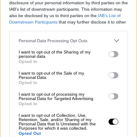
disclosure of your personal information by third parties on the
Entre los puntos acordados destacan algunos
IAB’s list of downstream participants. This information may
que i
ncluyen medidas con un alto
also be disclosed by us to third parties on the
IAB’s List of
componente ideológico como en educación
Downstream Participants
that may further disclose it to other
donde abogarán por la libre elección de los
third parties.
padres del centro escolar eliminando las
zonas educativas y potenciando la
Personal Data Processing Opt Outs
educación concertada
, así como aquella que
incluye la
segregación por sexos de los
I want to opt-out of the Sharing of my
personal data.
alumnos.
Opted In
Se aprobó crear una consejería de familia, con
I want to opt-out of the Sale of my
una apuesta por la natalidad y por las familias
Personal Data.
Opted In
numerosas y, en definitiva, lo que consideran
desde la extrema derecha como la "familia tipo".
I want to opt-out of processing my
Personal Data for Targeted Advertising.
También se incluyó poner en marcha un
Opted In
sistema de atención a mujeres con
embarazos
I want to opt-out of Collection, Use,
no deseados para poner freno así al aborto
.
Retention, Sale, and/or Sharing of my
Personal Data that Is Unrelated with the
Purposes for which it was collected.
En cuanto a la inmigración, Vox ha conseguido
Opted Out
que el nuevo Gobierno se comprometa a