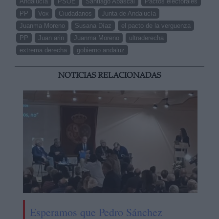
Andalucía
PSOE
Santiago Abascal
Pactos electorales
PP
Vox
Ciudadanos
Junta de Andalucía
Juanma Moreno
Susana Díaz
el pacto de la verguenza
PP
Juan arin
Juanma Moreno
ultraderecha
extrema derecha
gobierno andaluz
NOTICIAS RELACIONADAS
Esperamos que Pedro Sánchez