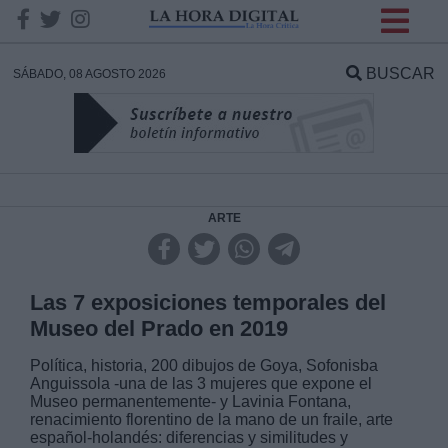
INFORMACION SOBRE LA
PROTECCIÓN DE TUS
BUSCAR
SÁBADO, 08 AGOSTO 2026
DATOS
Responsable:
Finalidad:
ARTE
Datos tratados:
Las 7 exposiciones temporales del
Museo del Prado en 2019
Legitimación:
Política, historia, 200 dibujos de Goya, Sofonisba
Anguissola -una de las 3 mujeres que expone el
Museo permanentemente- y Lavinia Fontana,
Destinatarios:
renacimiento florentino de la mano de un fraile, arte
español-holandés: diferencias y similitudes y