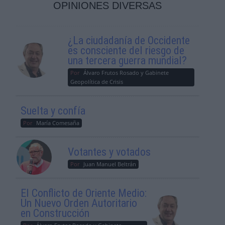
OPINIONES DIVERSAS
¿La ciudadanía de Occidente
es consciente del riesgo de
una tercera guerra mundial?
Por
Álvaro Frutos Rosado y Gabinete
Geopolítica de Crisis
Suelta y confía
Por
María Comesaña
Votantes y votados
Por
Juan Manuel Beltrán
El Conflicto de Oriente Medio:
Un Nuevo Orden Autoritario
en Construcción