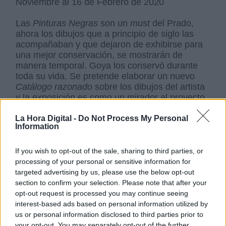
Noviembre al 16 de Febrero de 2020
Las
Pinturas Negras
son un
must
del Prado,
ahora los dibujos que a principio de siglo las
acompañaban y que dejaron de exhibirse para
una mejor conservación, se mostrarán de
manera temporal. Goya los conservó durante
toda su vida. Se pretende elaborar un nuevo
Catálogo razonado
sobre los dibujos del artista
y la exposición es como un mirador al proyecto.
200 dibujos de Goya por 200 años del Prado.
La Hora Digital -
Do Not Process My Personal
Information
Museo del Prado
Cultura
Muestras
Madrid
Oferta cultural
If you wish to opt-out of the sale, sharing to third parties, or
processing of your personal or sensitive information for
targeted advertising by us, please use the below opt-out
NOTICIAS RELACIONADAS
section to confirm your selection. Please note that after your
opt-out request is processed you may continue seeing
interest-based ads based on personal information utilized by
us or personal information disclosed to third parties prior to
your opt-out. You may separately opt-out of the further