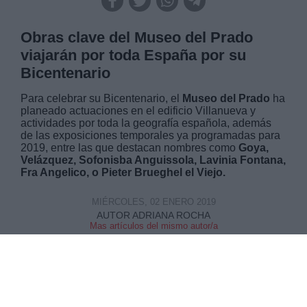
Obras clave del Museo del Prado
viajarán por toda España por su
Bicentenario
Para celebrar su Bicentenario, el
Museo del Prado
ha
planeado actuaciones en el edificio Villanueva y
actividades por toda la geografía española, además
de las exposiciones temporales ya programadas para
2019, entre las que destacan nombres como
Goya,
Velázquez, Sofonisba Anguissola, Lavinia Fontana,
Fra Angelico, o Pieter Brueghel el Viejo.
MIÉRCOLES, 02 ENERO 2019
AUTOR ADRIANA ROCHA
Mas artículos del mismo autor/a