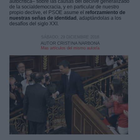
autocrítica– sobre las causas del declive generalizado
de la socialdemocracia, y en particular de nuestro
propio declive, el PSOE asume el
reforzamiento de
nuestras señas de identidad
, adaptándolas a los
desafíos del siglo XXI.
SÁBADO, 29 DICIEMBRE 2018
Derechos:
AUTOR CRISTINA NARBONA
Mas artículos del mismo autor/a
link
Información adicional
link