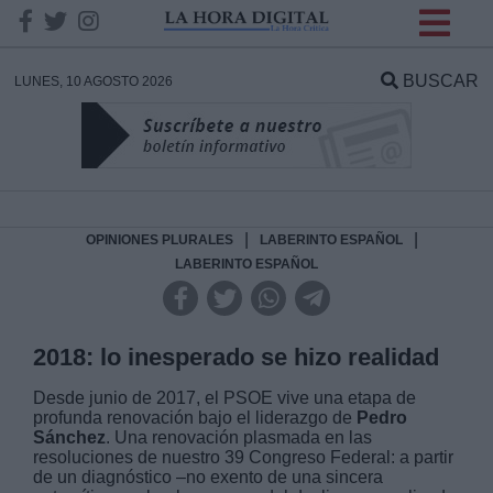
INFORMACION SOBRE LA
PROTECCIÓN DE TUS
BUSCAR
LUNES, 10 AGOSTO 2026
DATOS
Responsable:
Finalidad:
|
|
OPINIONES PLURALES
LABERINTO ESPAÑOL
LABERINTO ESPAÑOL
Datos tratados:
2018: lo inesperado se hizo realidad
Desde junio de 2017, el PSOE vive una etapa de
Legitimación:
profunda renovación bajo el liderazgo de
Pedro
Sánchez
. Una renovación plasmada en las
Destinatarios:
resoluciones de nuestro 39 Congreso Federal
: a partir
de un diagnóstico –no exento de una sincera