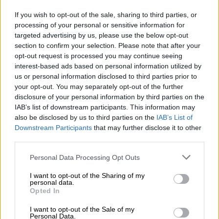
imprescindible cohesión interna.
Juntos y
juntas seremos más fuertes, llegaremos más
If you wish to opt-out of the sale, sharing to third parties, or
lejos
; demostraremos, una vez más, que para
processing of your personal or sensitive information for
el PSOE la política no es "el arte de lo posible",
targeted advertising by us, please use the below opt-out
sino la capacidad de hacer posible aquello que
section to confirm your selection. Please note that after your
sea necesario para avanzar hacia una sociedad
opt-out request is processed you may continue seeing
más justa, más libre, más solidaria.
interest-based ads based on personal information utilized by
us or personal information disclosed to third parties prior to
your opt-out. You may separately opt-out of the further
Mariano Rajoy
Pedro Sánchez
disclosure of your personal information by third parties on the
Congreso de los Diputados
Moción de Censura
IAB’s list of downstream participants. This information may
Resumen 2018
PSOE
Legislatura
also be disclosed by us to third parties on the
IAB’s List of
Downstream Participants
that may further disclose it to other
third parties.
NOTICIAS RELACIONADAS
Personal Data Processing Opt Outs
I want to opt-out of the Sharing of my
personal data.
Opted In
I want to opt-out of the Sale of my
Personal Data.