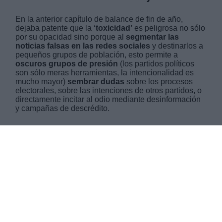
En la
anterior capítulo de balance de fin de año
,
dejaba patente que la ‘
toxicidad’
es peligrosa no sólo
por su opacidad sino porque al
segmentar las
noticias falsas en las redes sociales
y destinarlos a
pequeños grupos de población, esto permite a
oscuros grupos de presión
(los partidos políticos
son sólo meras herramientas, la intencionalidad es
mucho mayor)
sembrar dudas
sobre los procesos
electorales, sobre las intenciones de otros partidos, o
directamente incitar al odio mediante desinformación
y campañas de descrédito.
SÁBADO, 29 DICIEMBRE 2018
AUTOR KILIAN CRUZ-DUNNE
Mas artículos del mismo autor/a