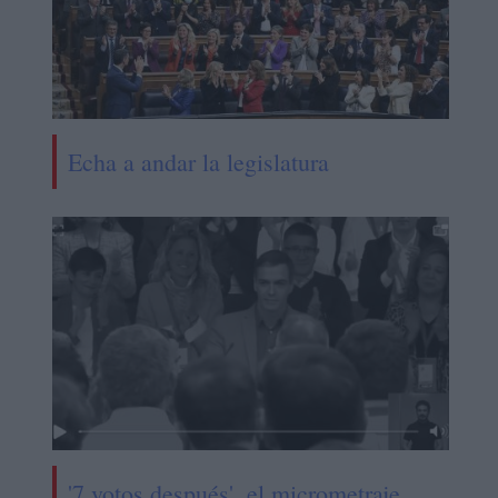
Echa a andar la legislatura
'7 votos después', el micrometraje