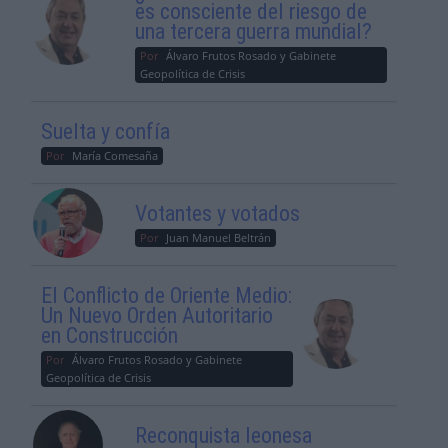
es consciente del riesgo de
una tercera guerra mundial?
Por
Álvaro Frutos Rosado y Gabinete
Geopolítica de Crisis
Suelta y confía
Por
María Comesaña
Votantes y votados
Por
Juan Manuel Beltrán
El Conflicto de Oriente Medio:
Un Nuevo Orden Autoritario
en Construcción
Por
Álvaro Frutos Rosado y Gabinete
Geopolítica de Crisis
Reconquista leonesa