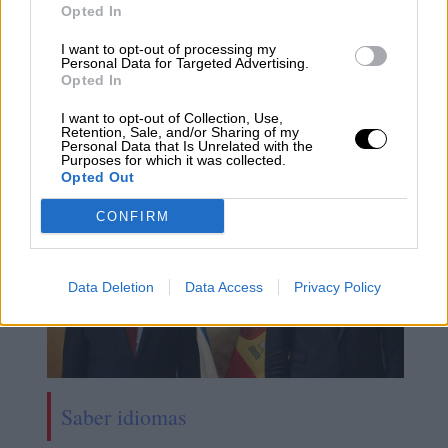
Opted In
I want to opt-out of processing my
Personal Data for Targeted Advertising.
Opted In
Los políticos, al diván
I want to opt-out of Collection, Use,
Retention, Sale, and/or Sharing of my
Personal Data that Is Unrelated with the
Purposes for which it was collected.
Opted Out
CONFIRM
Data Deletion
Data Access
Privacy Policy
Saber idiomas