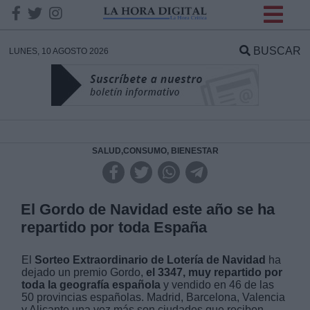
INFORMACION SOBRE LA
PROTECCIÓN DE TUS
BUSCAR
LUNES, 10 AGOSTO 2026
DATOS
Responsable:
Finalidad:
SALUD,CONSUMO, BIENESTAR
Datos tratados:
El Gordo de Navidad este año se ha
repartido por toda España
Legitimación:
El
Sorteo Extraordinario de Lotería de Navidad
ha
dejado un premio Gordo,
el 3347, muy repartido por
Destinatarios:
toda la geografía española
y vendido en 46 de las
50 provincias españolas. Madrid, Barcelona, Valencia
y Alicante una vez más son ciudades que reciben