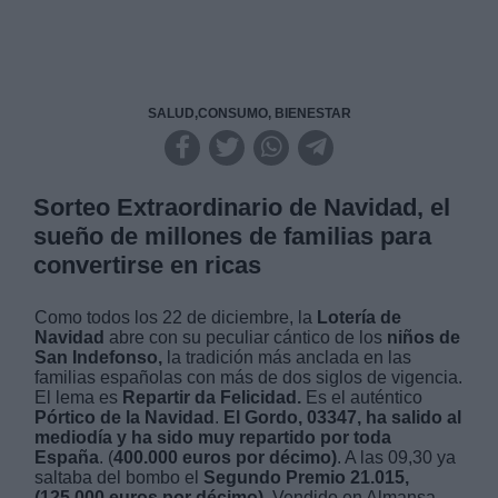
SALUD,CONSUMO, BIENESTAR
Sorteo Extraordinario de Navidad, el
sueño de millones de familias para
convertirse en ricas
Como todos los 22 de diciembre, la
Lotería de
Navidad
abre con su peculiar cántico de los
niños de
San Indefonso,
la tradición más anclada en las
familias españolas con más de dos siglos de vigencia.
El lema es
Repartir da Felicidad.
Es el auténtico
Pórtico de la Navidad
.
El Gordo, 03347, ha salido al
mediodía y ha sido muy repartido por toda
España
. (
400.000 euros por décimo)
. A las 09,30 ya
saltaba del bombo el
Segundo Premio
21.015,
(125.000 euros por décimo).
Vendido en Almansa,