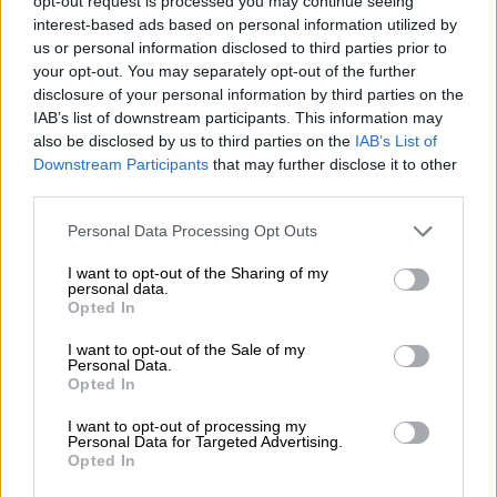
opt-out request is processed you may continue seeing
El Sorteo Extraordinario de Navidad ha
interest-based ads based on personal information utilized by
repartido este 22 de diciembre
2.380 millones
us or personal information disclosed to third parties prior to
de euros en premios
, y los agraciados con el
your opt-out. You may separately opt-out of the further
"Gordo" recibirán 400.000 euros al décimo.
disclosure of your personal information by third parties on the
IAB’s list of downstream participants. This information may
Loterías y Apuestas del Estado (LAE) permite
also be disclosed by us to third parties on the
IAB’s List of
cobrar en el mismo día los premios inferiores a
Downstream Participants
that may further disclose it to other
2.000 euros del Sorteo de Navidad en los casi
third parties.
12.000 puntos de venta oficiales, a partir de la
tarde del mismo 22 de diciembre.
Personal Data Processing Opt Outs
I want to opt-out of the Sharing of my
Premios
Lotería de Navidad
Navidad
Millones
personal data.
Opted In
El Gordo
Suerte
I want to opt-out of the Sale of my
Personal Data.
NOTICIAS RELACIONADAS
Opted In
I want to opt-out of processing my
Personal Data for Targeted Advertising.
Opted In