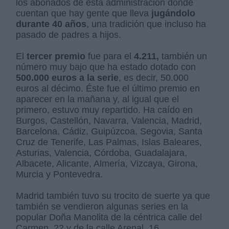
los abonados de esta administración donde
cuentan que hay gente que lleva
jugándolo
durante 40 años
, una tradición que incluso ha
pasado de padres a hijos.
El
tercer premio
fue para el
4.211,
también un
número muy bajo que ha estado dotado con
500.000 euros a la serie
, es decir, 50.000
euros al décimo. Éste fue el último premio en
aparecer en la mañana y, al igual que el
primero, estuvo muy repartido. Ha caído en
Burgos, Castellón, Navarra, Valencia, Madrid,
Barcelona, Cádiz, Guipúzcoa, Segovia, Santa
Cruz de Tenerife, Las Palmas, Islas Baleares,
Asturias, Valencia, Córdoba, Guadalajara,
Albacete, Alicante, Almería, Vizcaya, Girona,
Murcia y Pontevedra.
Madrid también tuvo su trocito de suerte ya que
también se vendieron algunas series en la
popular Doña Manolita de la céntrica calle del
Carmen, 22 y de la calle Arenal, 16.