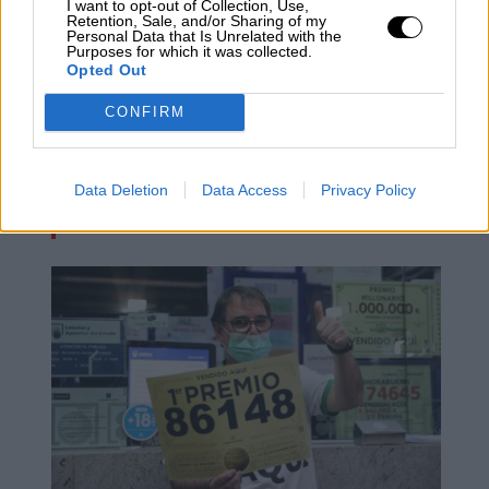
I want to opt-out of Collection, Use,
Retention, Sale, and/or Sharing of my
Personal Data that Is Unrelated with the
Purposes for which it was collected.
Opted Out
CONFIRM
Las figuras del Belén ya son
Data Deletion
Data Access
Privacy Policy
Patrimonio Cultural