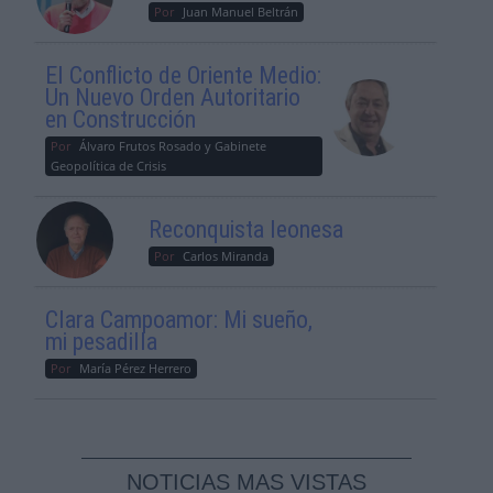
Por
Juan Manuel Beltrán
El Conflicto de Oriente Medio:
Un Nuevo Orden Autoritario
en Construcción
Por
Álvaro Frutos Rosado y Gabinete
Geopolítica de Crisis
Reconquista leonesa
Por
Carlos Miranda
Clara Campoamor: Mi sueño,
mi pesadilla
Por
María Pérez Herrero
NOTICIAS MAS VISTAS