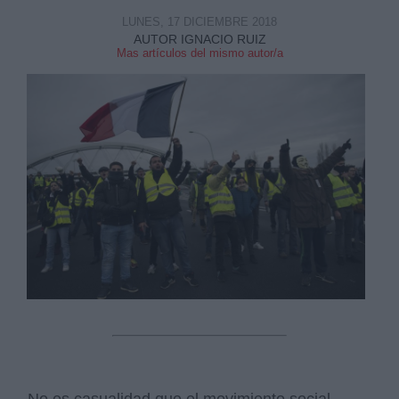
LUNES, 17 DICIEMBRE 2018
AUTOR IGNACIO RUIZ
Mas artículos del mismo autor/a
Derechos:
link
Información adicional
link
No es casualidad que el movimiento social