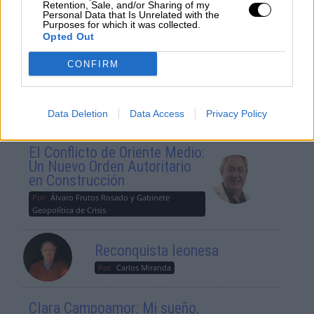
Retention, Sale, and/or Sharing of my
Personal Data that Is Unrelated with the
Purposes for which it was collected.
Suelta y confía
Opted Out
Por
María Comesaña
CONFIRM
Votantes y votados
Por
Juan Manuel Beltrán
Data Deletion
Data Access
Privacy Policy
El Conflicto de Oriente Medio:
Un Nuevo Orden Autoritario
en Construcción
Por
Álvaro Frutos Rosado y Gabinete
Geopolítica de Crisis
Reconquista leonesa
Por
Carlos Miranda
Clara Campoamor: Mi sueño,