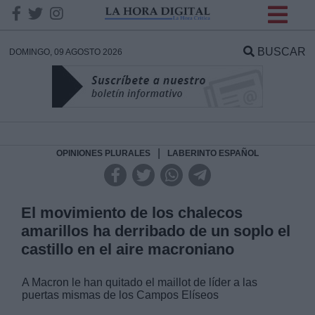
INFORMACION SOBRE LA
PROTECCIÓN DE TUS
BUSCAR
DOMINGO, 09 AGOSTO 2026
DATOS
Responsable:
Finalidad:
|
OPINIONES PLURALES
LABERINTO ESPAÑOL
Datos tratados:
El movimiento de los chalecos
amarillos ha derribado de un soplo el
castillo en el aire macroniano
Legitimación:
A Macron le han quitado el maillot de líder a las
Destinatarios:
puertas mismas de los Campos Elíseos