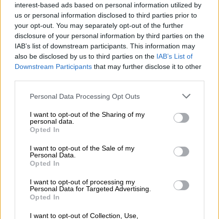
interest-based ads based on personal information utilized by
us or personal information disclosed to third parties prior to
your opt-out. You may separately opt-out of the further
disclosure of your personal information by third parties on the
IAB’s list of downstream participants. This information may
also be disclosed by us to third parties on the
IAB’s List of
Downstream Participants
that may further disclose it to other
Sysoev: "EEUU quiere pasar a
third parties.
Europa la responsabilidad de
Personal Data Processing Opt Outs
financiar este conflicto"
I want to opt-out of the Sharing of my
personal data.
Opted In
OPINIONES DIVERSAS
I want to opt-out of the Sale of my
Personal Data.
Opted In
¿La ciudadanía de Occidente
I want to opt-out of processing my
es consciente del riesgo de
Personal Data for Targeted Advertising.
una tercera guerra mundial?
Opted In
Por
Álvaro Frutos Rosado y Gabinete
I want to opt-out of Collection, Use,
Geopolítica de Crisis