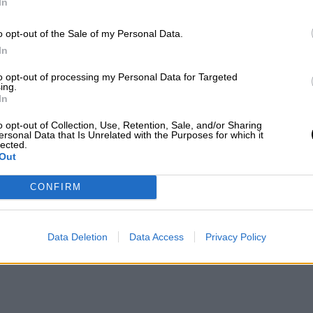
In
o opt-out of the Sale of my Personal Data.
In
to opt-out of processing my Personal Data for Targeted
ing.
In
o opt-out of Collection, Use, Retention, Sale, and/or Sharing
ersonal Data that Is Unrelated with the Purposes for which it
lected.
Out
CONFIRM
EEUU elimina a ETA de su “lista negra
de organizaciones terroristas
Data Deletion
Data Access
Privacy Policy