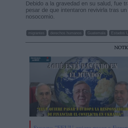
Debido a la gravedad en su salud, fue t
pesar de que intentaron revivirla tras un
nosocomio.
migrantes
derechos humanos
Guatemala
Estados 
NOTI
Sysoev: "EEUU quiere pasar a Europ