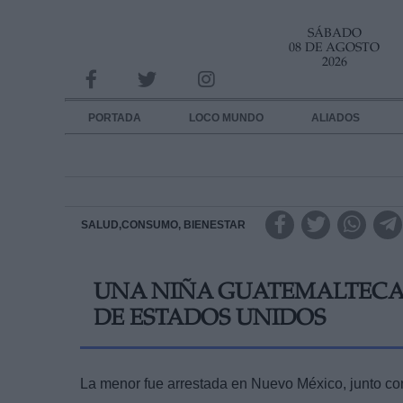
SÁBADO
INFORMACION SOBRE LA PROTECCIÓN DE TUS DATOS
08 DE AGOSTO
2026
Responsable:
Finalidad:
PORTADA
LOCO MUNDO
ALIADOS
Datos tratados:
Legitimación:
Destinatarios:
SALUD,CONSUMO, BIENESTAR
Derechos:
UNA NIÑA GUATEMALTECA 
link
DE ESTADOS UNIDOS
Información adicional
link
La menor fue arrestada en Nuevo México, junto co