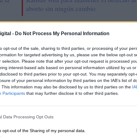
aborto sin ningún cambio
gital -
Do Not Process My Personal Information
to opt-out of the sale, sharing to third parties, or processing of your per
formation for targeted advertising by us, please use the below opt-out s
r selection. Please note that after your opt-out request is processed y
eing interest-based ads based on personal information utilized by us or
disclosed to third parties prior to your opt-out. You may separately opt-
losure of your personal information by third parties on the IAB’s list of
. This information may also be disclosed by us to third parties on the
IA
Participants
that may further disclose it to other third parties.
licanos y
Un tiroteo en Tennessee
ratas se unen para
deja tres muertos y 14
l Data Processing Opt Outs
lar la posesión de
heridos
o opt-out of the Sharing of my personal data.
 en Estados Unidos