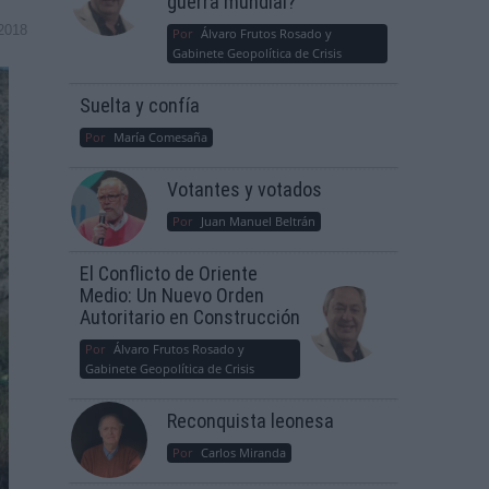
guerra mundial?
2018
Por
Álvaro Frutos Rosado y
Gabinete Geopolítica de Crisis
Suelta y confía
Por
María Comesaña
Votantes y votados
Por
Juan Manuel Beltrán
El Conflicto de Oriente
Medio: Un Nuevo Orden
Autoritario en Construcción
Por
Álvaro Frutos Rosado y
Gabinete Geopolítica de Crisis
Reconquista leonesa
Por
Carlos Miranda