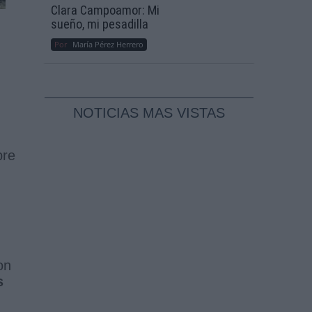
Clara Campoamor: Mi
sueño, mi pesadilla
Por
María Pérez Herrero
NOTICIAS MAS VISTAS
bre
on
s