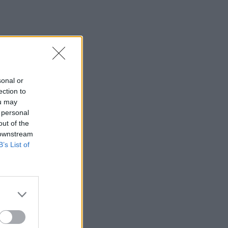
sonal or
ection to
ou may
 personal
out of the
 downstream
B’s List of