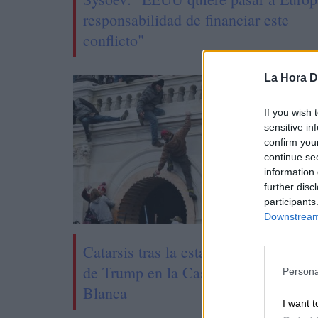
responsabilidad de financiar este
conflicto"
La Hora Di
If you wish 
sensitive in
confirm you
continue se
information 
further disc
participants
Downstream 
Catarsis tras la estancia
Repub
de Trump en la Casa
demóc
Persona
Blanca
contro
I want t
armas