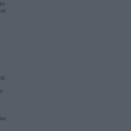
ón
 un
io
en
 su