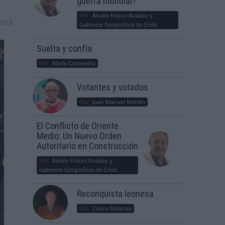
guerra mundial?
Por
Álvaro Frutos Rosado y
2018
Gabinete Geopolítica de Crisis
Suelta y confía
Por
María Comesaña
Votantes y votados
Por
Juan Manuel Beltrán
El Conflicto de Oriente
Medio: Un Nuevo Orden
Autoritario en Construcción
Por
Álvaro Frutos Rosado y
Gabinete Geopolítica de Crisis
Reconquista leonesa
Por
Carlos Miranda