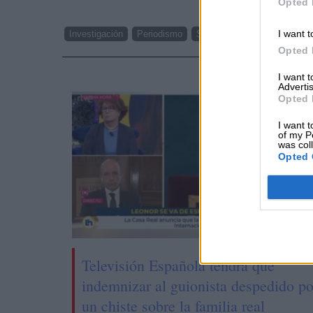
Opted 
I want t
Investigación
Periodismo
Secreto Profesional+
Just
Opted 
NOTI
I want 
Advertis
Opted 
I want t
of my P
was col
Opted 
Televisión Española tendrá que
indemnizar al guionista despedido po
un chiste sobre la familia real