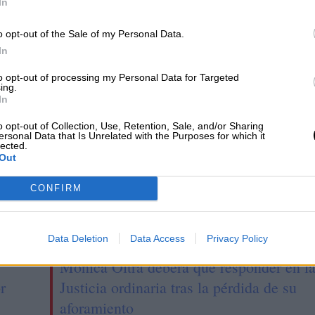
In
o opt-out of the Sale of my Personal Data.
icia
Prensa
In
CIAS RELACIONADAS
to opt-out of processing my Personal Data for Targeted
ing.
In
o opt-out of Collection, Use, Retention, Sale, and/or Sharing
ersonal Data that Is Unrelated with the Purposes for which it
lected.
Out
CONFIRM
Data Deletion
Data Access
Privacy Policy
Mónica Oltra deberá que responder en l
r
Justicia ordinaria tras la pérdida de su
aforamiento