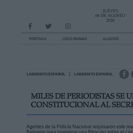
JUEVES
INFORMACION SOBRE LA PROTECCIÓN DE TUS DATOS
06 DE AGOSTO
2026
Responsable:
Finalidad:
PORTADA
LOCO MUNDO
ALIADOS
Datos tratados:
Legitimación:
Destinatarios:
|
LABERINTO ESPAÑOL
LABERINTO ESPAÑOL
Derechos:
MILES DE PERIODISTAS SE
link
CONSTITUCIONAL AL SECR
Información adicional
link
Agentes de la Policía Nacional requisaron este ma
Baleares para investigar una filtración sobre el 