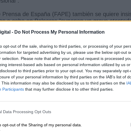
sional".
 Prensa de España (FAPE) también se quiere insis
vadas a cabo en Baleares "suponen un grave atentad
gital -
Do Not Process My Personal Information
speto a "un periodismo libre, pilar básico en una
to opt-out of the sale, sharing to third parties, or processing of your per
l del Estado que retire su apoyo a estas actuacion
formation for targeted advertising by us, please use the below opt-out s
forman sobre casos relevantes de corrupción".
r selection. Please note that after your opt-out request is processed y
ss
eing interest-based ads based on personal information utilized by us or
disclosed to third parties prior to your opt-out. You may separately opt-
allorca junto a los periodistas afectados José
losure of your personal information by third parties on the IAB’s list of
entado este jueves una querella contra el
. This information may also be disclosed by us to third parties on the
IA
 los móviles y del material de ambos periodistas. 
Participants
that may further disclose it to other third parties.
gación supone "un ataque letal a una de las normas
a en democracia". Los periodistas y sus medios acu
delito de prevaricación judicial y otros contra la
l Data Processing Opt Outs
jercicio del derecho al secreto profesional de los
o opt-out of the Sharing of my personal data.