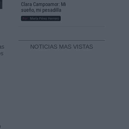
Clara Campoamor: Mi
sueño, mi pesadilla
Por
María Pérez Herrero
as
NOTICIAS MAS VISTAS
os
o