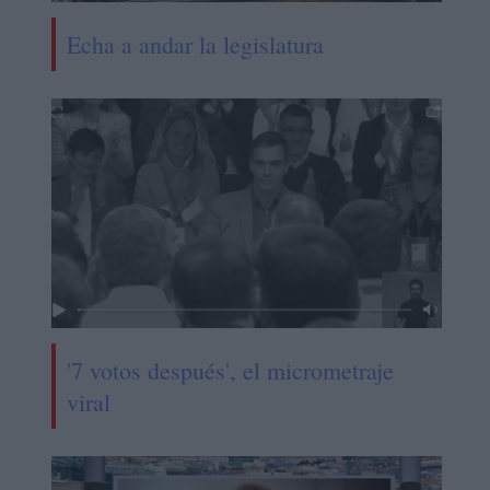
Echa a andar la legislatura
'7 votos después', el micrometraje
viral