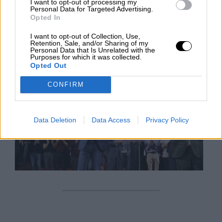
socialistas europeos donde se puso a la cabeza del
I want to opt-out of processing my
Personal Data for Targeted Advertising.
liderazgo contra el avance de la extrema derecha. “No
Opted In
tenemos que atenazarnos como consecuencia del
auge del autoritarismo en la Unión Europea”,dijo en
I want to opt-out of Collection, Use,
Lisboa este fin de semana.
Retention, Sale, and/or Sharing of my
Personal Data that Is Unrelated with the
Purposes for which it was collected.
LUNES, 10 DICIEMBRE 2018
Opted Out
AUTOR PAULA ROJAS
Mas artículos del mismo autor/a
CONFIRM
Data Deletion
Data Access
Privacy Policy