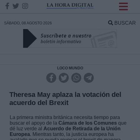
INFORMACION SOBRE LA
PROTECCIÓN DE TUS
BUSCAR
SÁBADO, 08 AGOSTO 2026
DATOS
Responsable:
Finalidad:
LOCO MUNDO
Datos tratados:
Theresa May aplaza la votación del
acuerdo del Brexit
Legitimación:
La primera ministra británica necesita tiempo para
buscar el apoyo de la
Cámara de los Comunes
que
Destinatarios:
dé luz verde al
Acuerdo de Retirada de la Unión
Europea
. Mientras tanto, la justicia europea ha
avalado que se pueda revocar el brexit de manera