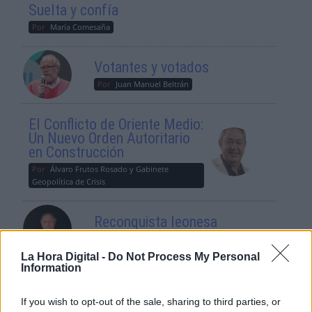
Suelta y confía
Por
María Comesaña
Votantes y votados
Por
Juan Manuel Beltrán
El Conflicto de Oriente Medio:
Un Nuevo Orden Autoritario
en Construcción
Por
Álvaro Frutos Rosado y Gabinete
Geopolítica de Crisis
Reconquista leonesa
Por
Carlos Miranda
La Hora Digital -
Do Not Process My Personal
Information
Clara Campoamor: Mi sueño,
mi pesadilla
If you wish to opt-out of the sale, sharing to third parties, or
Por
María Pérez Herrero