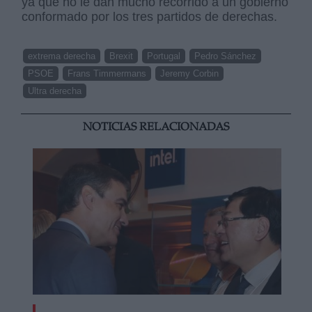
ya que no le dan mucho recorrido a un gobierno
conformado por los tres partidos de derechas.
extrema derecha
Brexit
Portugal
Pedro Sánchez
PSOE
Frans Timmermans
Jeremy Corbin
Ultra derecha
NOTICIAS RELACIONADAS