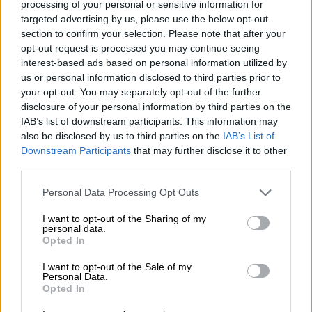
processing of your personal or sensitive information for
targeted advertising by us, please use the below opt-out
section to confirm your selection. Please note that after your
opt-out request is processed you may continue seeing
interest-based ads based on personal information utilized by
NOTICIAS MAS VISTAS
us or personal information disclosed to third parties prior to
your opt-out. You may separately opt-out of the further
disclosure of your personal information by third parties on the
IAB’s list of downstream participants. This information may
also be disclosed by us to third parties on the
IAB’s List of
LOCO MUNDO
Downstream Participants
that may further disclose it to other
third parties.
Personal Data Processing Opt Outs
Sánchez gana liderazgo europeo en
I want to opt-out of the Sharing of my
la lucha contra el avance de la
personal data.
extrema derecha
Opted In
I want to opt-out of the Sale of my
El presidente del Gobierno de España, Pedro
Personal Data.
Sánchez, fue junto a su homólogo portugués, Antonio
Opted In
Costa, el centro de atención del Congreso de los