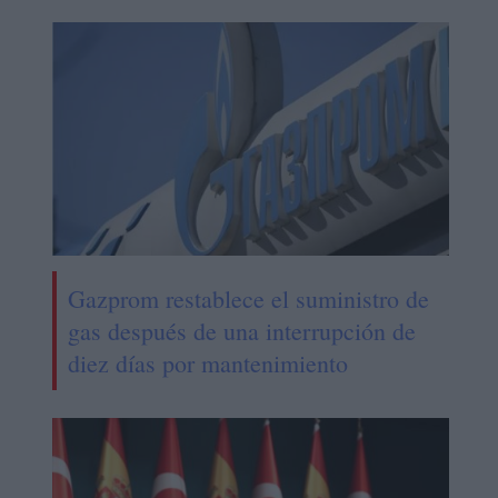
Gazprom restablece el suministro de
gas después de una interrupción de
diez días por mantenimiento