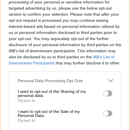
processing of your personal or sensitive information for
Por
Carlos Miranda
targeted advertising by us, please use the below opt-out
section to confirm your selection. Please note that after your
opt-out request is processed you may continue seeing
Clara Campoamor: Mi sueño,
interest-based ads based on personal information utilized by
mi pesadilla
us or personal information disclosed to third parties prior to
Por
María Pérez Herrero
your opt-out. You may separately opt-out of the further
disclosure of your personal information by third parties on the
IAB’s list of downstream participants. This information may
also be disclosed by us to third parties on the
IAB’s List of
Downstream Participants
that may further disclose it to other
NOTICIAS MAS VISTAS
third parties.
Personal Data Processing Opt Outs
I want to opt-out of the Sharing of my
personal data.
|
|
OPINIONES PLURALES
LABERINTO ESPAÑOL
Opted In
LABERINTO ESPAÑOL
I want to opt-out of the Sale of my
Personal Data.
Opted In
Memorias de una hija de perra