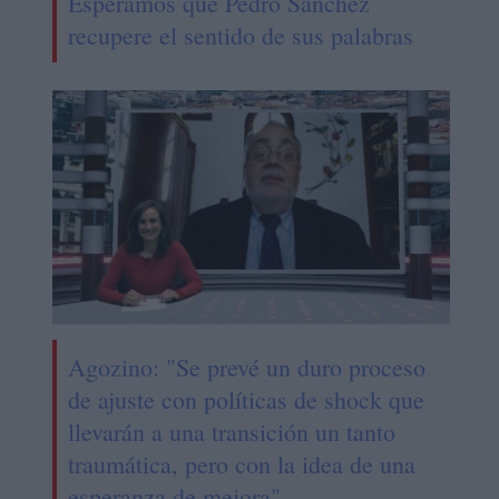
Esperamos que Pedro Sánchez
recupere el sentido de sus palabras
Agozino: "Se prevé un duro proceso
de ajuste con políticas de shock que
llevarán a una transición un tanto
traumática, pero con la idea de una
esperanza de mejora"