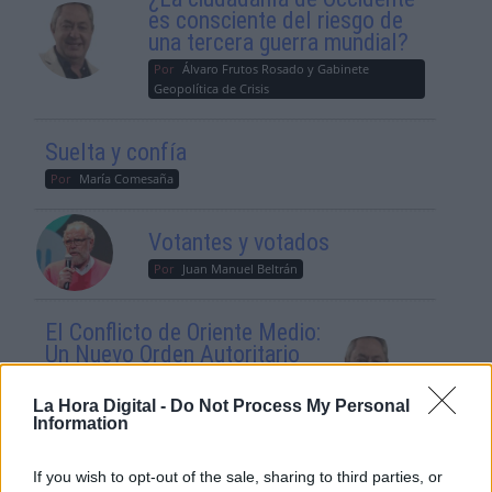
es consciente del riesgo de
una tercera guerra mundial?
Por
Álvaro Frutos Rosado y Gabinete
Geopolítica de Crisis
Suelta y confía
Por
María Comesaña
Votantes y votados
Por
Juan Manuel Beltrán
El Conflicto de Oriente Medio:
Un Nuevo Orden Autoritario
en Construcción
Por
Álvaro Frutos Rosado y Gabinete
La Hora Digital -
Do Not Process My Personal
Geopolítica de Crisis
Information
If you wish to opt-out of the sale, sharing to third parties, or
Reconquista leonesa