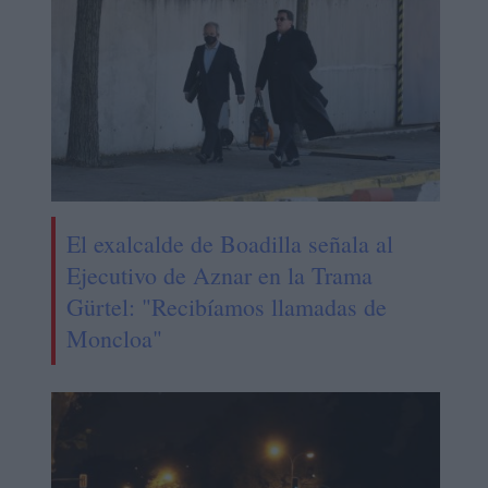
El exalcalde de Boadilla señala al
Ejecutivo de Aznar en la Trama
Gürtel: "Recibíamos llamadas de
Moncloa"