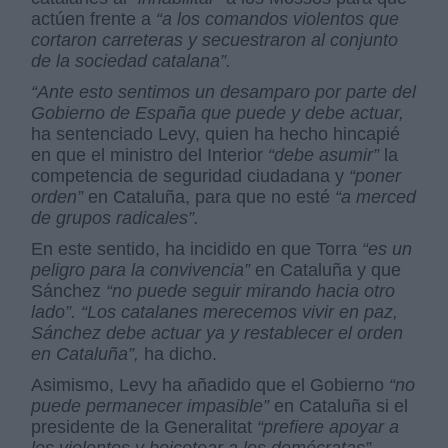
actúen frente a
“a los comandos violentos que
cortaron carreteras y secuestraron al conjunto
de la sociedad catalana”.
“Ante esto sentimos un desamparo por parte del
Gobierno de España que puede y debe actuar,
ha sentenciado Levy, quien ha hecho hincapié
en que el ministro del Interior
“debe asumir”
la
competencia de seguridad ciudadana y
“poner
orden”
en Cataluña, para que no esté
“a merced
de grupos radicales”.
En este sentido, ha incidido en que Torra
“es un
peligro para la convivencia”
en Cataluña y que
Sánchez
“no puede seguir mirando hacia otro
lado”. “Los catalanes merecemos vivir en paz,
Sánchez debe actuar ya y restablecer el orden
en Cataluña”,
ha dicho.
Asimismo, Levy ha añadido que el Gobierno
“no
puede permanecer impasible”
en Cataluña si el
presidente de la Generalitat
“prefiere apoyar a
los violentos y boicotear a los demócratas”.