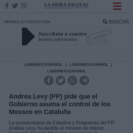
INFORMACION SOBRE LA
PROTECCIÓN DE TUS
BUSCAR
VIERNES, 07 AGOSTO 2026
DATOS
Responsable:
Finalidad:
|
|
LABERINTO ESPAÑOL
LABERINTO ESPAÑOL
LABERINTO ESPAÑOL
Datos tratados:
Andrea Levy (PP) pide que el
Gobierno asuma el control de los
Legitimación:
Mossos en Cataluña
Destinatarios:
La vicesecretaria de Estudios y Programas del PP,
Andrea Levy, ha pedido al ministro de Interior,