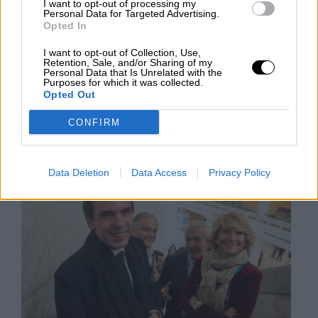
I want to opt-out of processing my
Personal Data for Targeted Advertising.
Opted In
Estaba el otro día cotilleando los “me gusta” de mis
amigos de Facebook cuando topé en medio de la
I want to opt-out of Collection, Use,
vorágine de las elecciones andaluzas, con una cita
Retention, Sale, and/or Sharing of my
que incluía mi amiga Pipi y que me dio muchísimo
Personal Data that Is Unrelated with the
que pensar. Decía así:
Purposes for which it was collected.
Opted Out
SÁBADO, 08 DICIEMBRE 2018
CONFIRM
AUTOR LOLA VEGA
Mas artículos del mismo autor/a
Data Deletion
Data Access
Privacy Policy