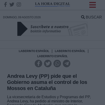
INFORMACION SOBRE LA
PROTECCIÓN DE TUS
BUSCAR
DOMINGO, 09 AGOSTO 2026
DATOS
Responsable:
Finalidad:
|
|
LABERINTO ESPAÑOL
LABERINTO ESPAÑOL
LABERINTO ESPAÑOL
Datos tratados:
Andrea Levy (PP) pide que el
Gobierno asuma el control de los
Legitimación:
Mossos en Cataluña
Destinatarios:
La vicesecretaria de Estudios y Programas del PP,
Andrea Levy, ha pedido al ministro de Interior,