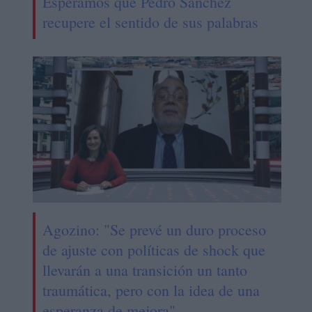
Esperamos que Pedro Sánchez
recupere el sentido de sus palabras
Agozino: "Se prevé un duro proceso
de ajuste con políticas de shock que
llevarán a una transición un tanto
traumática, pero con la idea de una
esperanza de mejora"