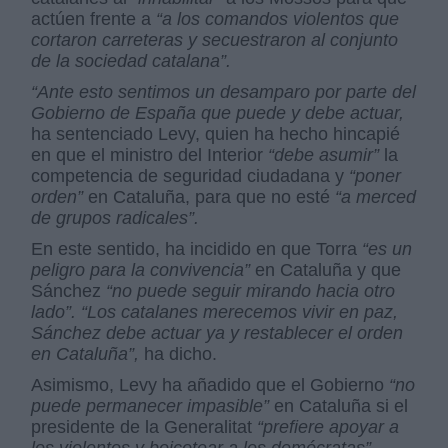
actúen frente a
“a los comandos violentos que
cortaron carreteras y secuestraron al conjunto
de la sociedad catalana”.
“Ante esto sentimos un desamparo por parte del
Gobierno de España que puede y debe actuar,
ha sentenciado Levy, quien ha hecho hincapié
en que el ministro del Interior
“debe asumir”
la
competencia de seguridad ciudadana y
“poner
orden”
en Cataluña, para que no esté
“a merced
de grupos radicales”.
En este sentido, ha incidido en que Torra
“es un
peligro para la convivencia”
en Cataluña y que
Sánchez
“no puede seguir mirando hacia otro
lado”. “Los catalanes merecemos vivir en paz,
Sánchez debe actuar ya y restablecer el orden
en Cataluña”,
ha dicho.
Asimismo, Levy ha añadido que el Gobierno
“no
puede permanecer impasible”
en Cataluña si el
presidente de la Generalitat
“prefiere apoyar a
los violentos y boicotear a los demócratas”.