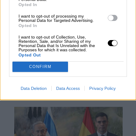
análisis
Opted In
I want to opt-out of processing my
Personal Data for Targeted Advertising.
Opted In
I want to opt-out of Collection, Use,
Retention, Sale, and/or Sharing of my
Personal Data that Is Unrelated with the
Purposes for which it was collected.
Opted Out
CONFIRM
Data Deletion
Data Access
Privacy Policy
Los políticos, al diván