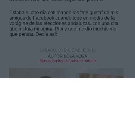
Estaba el otro día cotilleando los “me gusta” de mis
amigos de Facebook cuando topé en medio de la
vorágine de las elecciones andaluzas, con una cita
que incluía mi amiga Pipi y que me dio muchísimo
que pensar. Decía así:
SÁBADO, 08 DICIEMBRE 2018
AUTOR LOLA VEGA
Mas artículos del mismo autor/a