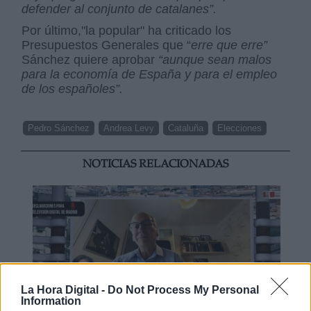
defender al conjunto de catalanes”.
Por último,"la popular" ha criticado los
Presupuestos Generales que “
erre que erre”
Sánchez quiere aprobar
“aunque sean malos
para la economía de España y para el empleo
de los españoles”.
Pedro Sánchez
Andrea Levy
Cataluña
Elecciones
NOTICIAS RELACIONADAS
La Hora Digital -
Do Not Process My Personal
Information