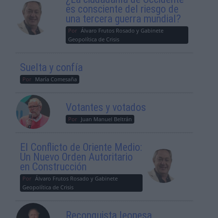
es consciente del riesgo de
una tercera guerra mundial?
Por
Álvaro Frutos Rosado y Gabinete
Geopolítica de Crisis
Suelta y confía
Por
María Comesaña
Votantes y votados
Por
Juan Manuel Beltrán
El Conflicto de Oriente Medio:
Un Nuevo Orden Autoritario
en Construcción
Por
Álvaro Frutos Rosado y Gabinete
Geopolítica de Crisis
Reconquista leonesa