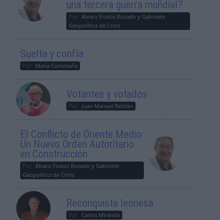
una tercera guerra mundial?
Por
Álvaro Frutos Rosado y Gabinete
Geopolítica de Crisis
Suelta y confía
Por
María Comesaña
Votantes y votados
Por
Juan Manuel Beltrán
El Conflicto de Oriente Medio:
Un Nuevo Orden Autoritario
en Construcción
Por
Álvaro Frutos Rosado y Gabinete
Geopolítica de Crisis
Reconquista leonesa
Por
Carlos Miranda