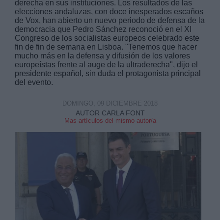
derecha en sus instituciones. Los resultados de las
elecciones andaluzas, con doce inesperados escaños
de Vox, han abierto un nuevo periodo de defensa de la
democracia que Pedro Sánchez reconoció en el XI
Congreso de los socialistas europeos celebrado este
fin de fin de semana en Lisboa. "Tenemos que hacer
mucho más en la defensa y difusión de los valores
europeístas frente al auge de la ultraderecha", dijo el
Derechos:
presidente español, sin duda el protagonista principal
del evento.
link
DOMINGO, 09 DICIEMBRE 2018
Información adicional
AUTOR CARLA FONT
link
Mas artículos del mismo autor/a