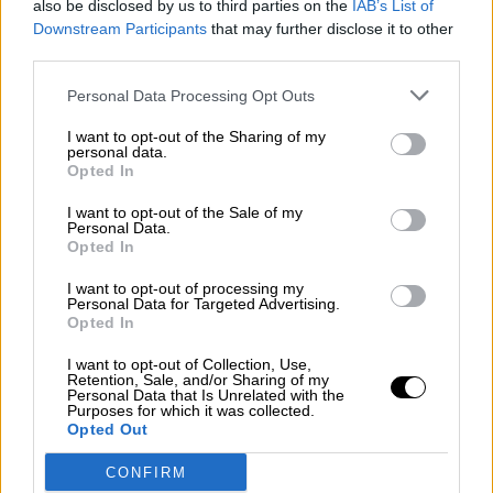
also be disclosed by us to third parties on the
IAB’s List of
Downstream Participants
that may further disclose it to other
Congo: Entre la tragedia de la
third parties.
maldición de los recursos y la
Personal Data Processing Opt Outs
hipocresía de Occidente
I want to opt-out of the Sharing of my
personal data.
Opted In
I want to opt-out of the Sale of my
Personal Data.
Opted In
I want to opt-out of processing my
Personal Data for Targeted Advertising.
Opted In
I want to opt-out of Collection, Use,
Retention, Sale, and/or Sharing of my
Personal Data that Is Unrelated with the
Purposes for which it was collected.
¿QUÉ ESTÁ PASANDO EN EL
Opted Out
MUNDO? La Guerra de Gaza, en su
CONFIRM