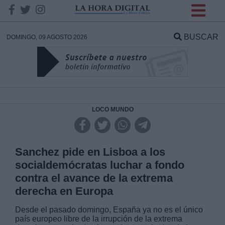
INFORMACION SOBRE LA
PROTECCIÓN DE TUS
BUSCAR
DOMINGO, 09 AGOSTO 2026
DATOS
Responsable:
Finalidad:
LOCO MUNDO
Datos tratados:
Sanchez pide en Lisboa a los
socialdemócratas luchar a fondo
contra el avance de la extrema
Legitimación:
derecha en Europa
Destinatarios:
Desde el pasado domingo, España ya no es el único
país europeo libre de la irrupción de la extrema