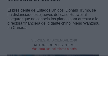
El presidente de Estados Unidos, Donald Trump, se
ha distanciado este jueves del caso Huawei al
asegurar que no conocía los planes para arrestar a la
directora financiera del gigante chino, Meng Wanzhou,
en Canadá.
VIERNES, 07 DICIEMBRE 2018
AUTOR LOURDES CHICO
Mas artículos del mismo autor/a