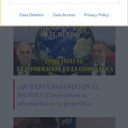
peor momento
Data Deletion
Data Access
Privacy Policy
¿QUÉ ESTÁ PASANDO EN EL
MUNDO? Cómo influye la
información en la geopolítica