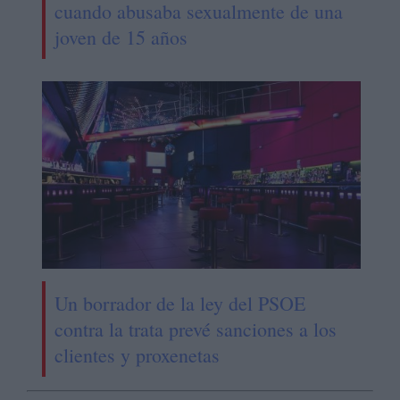
cuando abusaba sexualmente de una
joven de 15 años
Un borrador de la ley del PSOE
contra la trata prevé sanciones a los
clientes y proxenetas