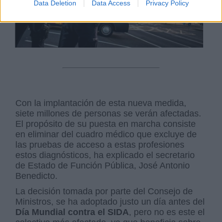
Data Deletion
Data Access
Privacy Policy
Con la implantación de esta nueva medida,
siete millones de personas se verán afectadas.
El propósito de su puesta en marcha consiste
en eliminar del cuadro médico que excluye de
las pruebas de acceso a estas profesiones
estos diagnósticos, ha explicado el secretario
de Estado de Función Pública, José Antonio
Benedicto.
La decisión tomada por parte del Consejo de
Ministros, se ha adoptado justo un día antes del
Día Mundial contra el SIDA
, pero no es este el