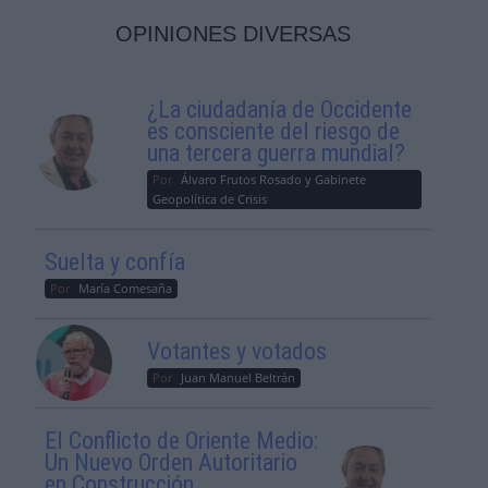
OPINIONES DIVERSAS
¿La ciudadanía de Occidente
es consciente del riesgo de
una tercera guerra mundial?
Por
Álvaro Frutos Rosado y Gabinete
Geopolítica de Crisis
Suelta y confía
Por
María Comesaña
Votantes y votados
Por
Juan Manuel Beltrán
El Conflicto de Oriente Medio:
Un Nuevo Orden Autoritario
en Construcción