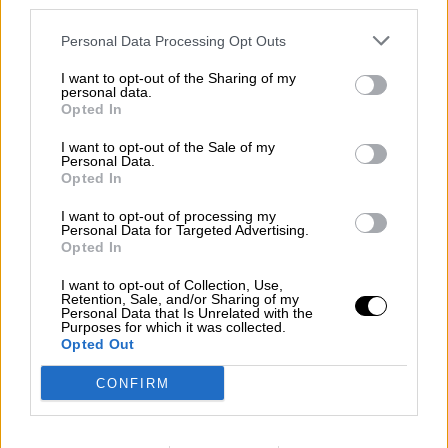
third parties.
Personal Data Processing Opt Outs
Diabéticos, celiacos y portadores de
I want to opt-out of the Sharing of my
personal data.
VIH podrán ser militares y policías
Opted In
I want to opt-out of the Sale of my
Ahora, el Gobierno permitirá que las personas
Personal Data.
portadoras de VIH, los que padecen diabetes y los
Opted In
celiacos puedan presentarse a las oposiciones para
optar a ser policías, militares, funcionarios de
I want to opt-out of processing my
prisiones y agentes de aduanas.
Personal Data for Targeted Advertising.
Opted In
VIERNES, 30 NOVIEMBRE 2018
I want to opt-out of Collection, Use,
AUTOR LOURDES CHICO
Retention, Sale, and/or Sharing of my
Mas artículos del mismo autor/a
Personal Data that Is Unrelated with the
Purposes for which it was collected.
Opted Out
CONFIRM