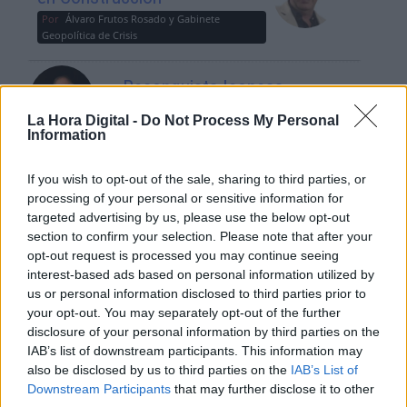
Por
Álvaro Frutos Rosado y Gabinete
Geopolítica de Crisis
Reconquista leonesa
Por
Carlos Miranda
La Hora Digital -
Do Not Process My Personal
Information
Clara Campoamor: Mi sueño,
mi pesadilla
If you wish to opt-out of the sale, sharing to third parties, or
processing of your personal or sensitive information for
Por
María Pérez Herrero
targeted advertising by us, please use the below opt-out
section to confirm your selection. Please note that after your
opt-out request is processed you may continue seeing
interest-based ads based on personal information utilized by
us or personal information disclosed to third parties prior to
NOTICIAS MAS VISTAS
your opt-out. You may separately opt-out of the further
disclosure of your personal information by third parties on the
IAB’s list of downstream participants. This information may
also be disclosed by us to third parties on the
IAB’s List of
Downstream Participants
that may further disclose it to other
SALUD,CONSUMO, BIENESTAR