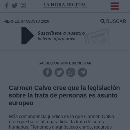
INFORMACION SOBRE LA
PROTECCIÓN DE TUS
BUSCAR
VIERNES, 07 AGOSTO 2026
DATOS
Responsable:
Finalidad:
SALUD,CONSUMO, BIENESTAR
Datos tratados:
Carmen Calvo cree que la legislación
sobre la trata de personas es asunto
europeo
Legitimación:
Más contundencia jurídica es lo que Carmen Calvo
Destinatarios:
cree que hace falta para lidiar la trata de seres
humanos. “Tenemos diagnósticos claros, recursos