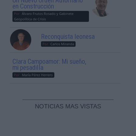
Un Nuevo Orden Autoritario
en Construcción
Por
Álvaro Frutos Rosado y Gabinete
Geopolítica de Crisis
Reconquista leonesa
Por
Carlos Miranda
Clara Campoamor: Mi sueño,
mi pesadilla
Por
María Pérez Herrero
NOTICIAS MAS VISTAS