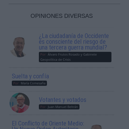
OPINIONES DIVERSAS
¿La ciudadanía de Occidente
es consciente del riesgo de
una tercera guerra mundial?
Por
Álvaro Frutos Rosado y Gabinete
Geopolítica de Crisis
Suelta y confía
Por
María Comesaña
Votantes y votados
Por
Juan Manuel Beltrán
El Conflicto de Oriente Medio: