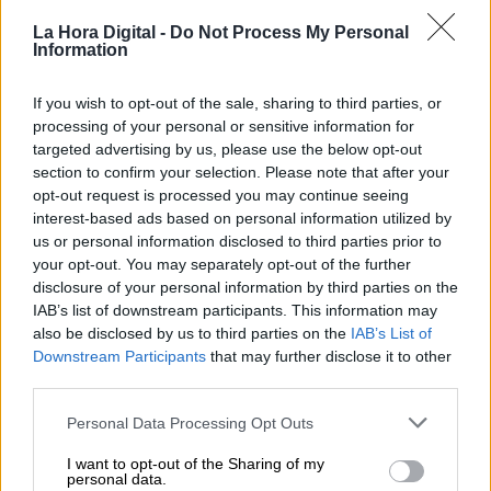
La Hora Digital -
Do Not Process My Personal
"Los independentistas son
Information
insaciables, en algún momento habra
If you wish to opt-out of the sale, sharing to third parties, or
que decir hasta aquí"
processing of your personal or sensitive information for
targeted advertising by us, please use the below opt-out
section to confirm your selection. Please note that after your
opt-out request is processed you may continue seeing
interest-based ads based on personal information utilized by
us or personal information disclosed to third parties prior to
your opt-out. You may separately opt-out of the further
disclosure of your personal information by third parties on the
IAB’s list of downstream participants. This information may
also be disclosed by us to third parties on the
IAB’s List of
Downstream Participants
that may further disclose it to other
third parties.
Personal Data Processing Opt Outs
Carles Ruiz: "La capacidad de
I want to opt-out of the Sharing of my
innovación es la clave para poder
personal data.