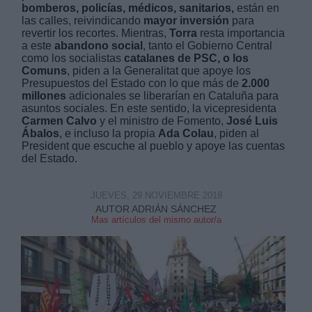
bomberos, policías, médicos, sanitarios,
están en
las calles, reivindicando
mayor inversión
para
revertir los recortes. Mientras,
Torra
resta importancia
a este
abandono social
, tanto el Gobierno Central
como los socialistas
catalanes de PSC, o los
Comuns
, piden a la Generalitat que apoye los
Presupuestos del Estado con lo que más de
2.000
Derechos:
millones
adicionales se liberarían en Cataluña para
asuntos sociales. En este sentido, la vicepresidenta
Carmen Calvo
y el ministro de Fomento,
José Luis
link
Ábalos
, e incluso la propia
Ada Colau
, piden al
President que escuche al pueblo y apoye las cuentas
Información adicional
del Estado.
link
JUEVES, 29 NOVIEMBRE 2018
AUTOR ADRIÁN SÁNCHEZ
Mas artículos del mismo autor/a