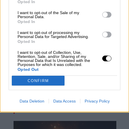
Opted In
afrontar los retos del futuro"
I want to opt-out of the Sale of my
Personal Data.
Opted In
I want to opt-out of processing my
Personal Data for Targeted Advertising.
Opted In
I want to opt-out of Collection, Use,
Retention, Sale, and/or Sharing of my
Personal Data that Is Unrelated with the
Purposes for which it was collected.
Opted Out
CONFIRM
"La Meva Salut", la nueva vía para
tramitar la baja covid por internet en
Data Deletion
Data Access
Privacy Policy
Cataluña