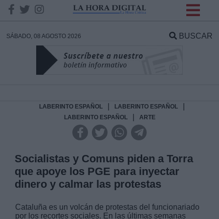
INFORMACION SOBRE LA
PROTECCIÓN DE TUS
BUSCAR
SÁBADO, 08 AGOSTO 2026
DATOS
Responsable:
Finalidad:
|
|
LABERINTO ESPAÑOL
LABERINTO ESPAÑOL
|
LABERINTO ESPAÑOL
ARTE
Datos tratados:
Socialistas y Comuns piden a Torra
que apoye los PGE para inyectar
Legitimación:
dinero y calmar las protestas
Destinatarios:
Cataluña es un volcán de protestas del funcionariado
por los recortes sociales. En las últimas semanas