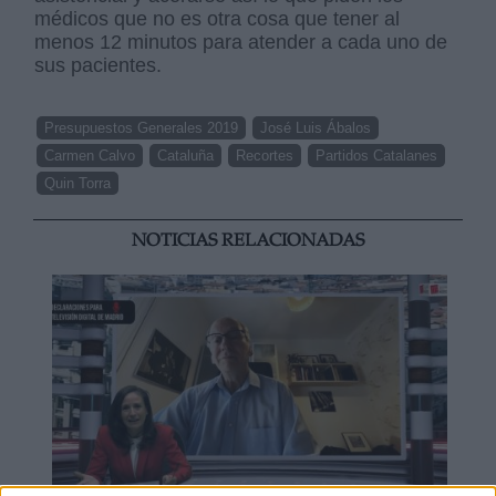
médicos que no es otra cosa que tener al
menos 12 minutos para atender a cada uno de
sus pacientes.
Presupuestos Generales 2019
José Luis Ábalos
Carmen Calvo
Cataluña
Recortes
Partidos Catalanes
Quin Torra
NOTICIAS RELACIONADAS