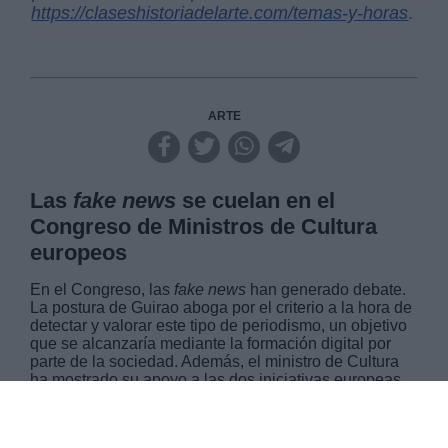
https://claseshistoriadelarte.com/temas-y-horas
.
ARTE
Las
fake news
se cuelan en el
Congreso de Ministros de Cultura
europeos
En el Congreso, las
fake news
han generado debate.
La postura de Guirao aboga por el criterio a la hora de
detectar y valorar este tipo de periodismo, un objetivo
que se alcanzaría mediante la formación digital por
parte de la sociedad. Además, el ministro de Cultura
ha mostrado su apoyo a las dos iniciativas europeas
que luchan por impulsar la cultura como vínculo
conector y se ha reunido con Riester, su homólogo
francés, para intercambiar puntos de vista.