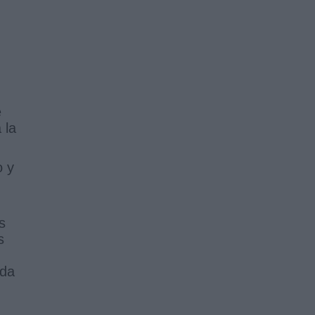
e
 la
o y
s
s
ida