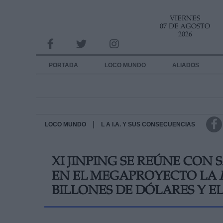
VIERNES
INFORMACION SOBRE LA PROTECCIÓN DE TUS DATOS
07 DE AGOSTO
2026
Responsable:
Finalidad:
PORTADA
LOCO MUNDO
ALIADOS
Datos tratados:
Legitimación:
Destinatarios:
|
LOCO MUNDO
L A I.A. Y SUS CONSECUENCIAS
Derechos:
XI JINPING SE REÚNE CON
link
EN EL MEGAPROYECTO LA
Información adicional
link
BILLONES DE DÓLARES Y EL