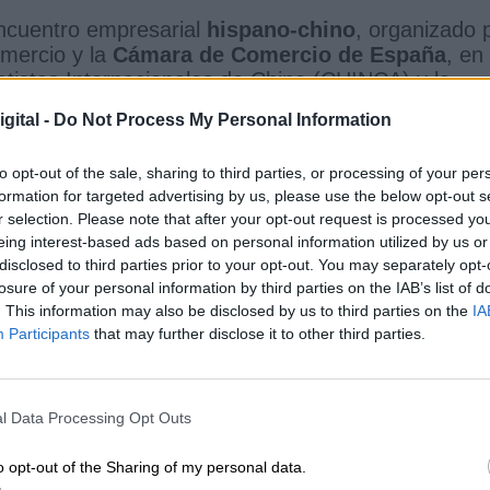
 encuentro empresarial
hispano-chino
, organizado 
mercio y la
Cámara de Comercio de España
, en
atistas Internacionales de China (CHINCA) y la
a
, para incluir los intereses de las grandes empre
gital -
Do Not Process My Personal Information
a de la Seda
, conocido por su nombre en ingles,
sta iniciativa, que desarrolló el gobierno chino e
to opt-out of the sale, sharing to third parties, or processing of your per
el
45% del PIB mundial,
involucra una amplia red 
formation for targeted advertising by us, please use the below opt-out s
el negocio de la Seda China, que en la actualidad
r selection. Please note that after your opt-out request is processed y
cluye a
70 países
entre los que se encuentran las
eing interest-based ads based on personal information utilized by us or
disclosed to third parties prior to your opt-out. You may separately opt-
losure of your personal information by third parties on the IAB’s list of
,
Josep Borrell
, España participa en este
. This information may also be disclosed by us to third parties on the
IA
ico que se ha perfilado desde la
Unión Europea
.
Participants
that may further disclose it to other third parties.
sta visita España busca dar un impulso a la relaci
olítico, el geopolítico, el económico, el educativo-
l Data Processing Opt Outs
do de las máximas autoridades económicas y
der, junto con España, este proyecto que ya se con
o opt-out of the Sharing of my personal data.
mpañan el director de la
Oficina General del