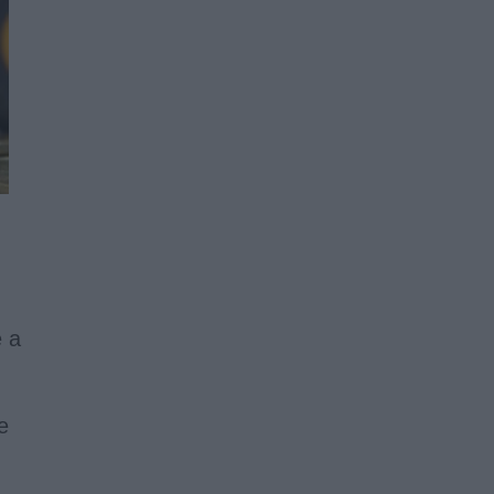
e a
e