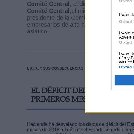
Opted 
Comité Central
, el director de la
Oficia
Comité Central
,el ministro de
Asuntos 
I want t
presidente de la Comisión Nacional del
Opted 
empresarios de alto nivel chino así com
asiático.
I want 
Advertis
Opted 
I want t
of my P
was col
Opted 
L A I.A. Y SUS CONSECUENCIAS
EL DÉFICIT DEL ESTADO SE 
PRIMEROS MESES DE 2018
Hacienda ha desvelado los datos de déficit del Es
meses de 2018, el déficit del Estado se redujo un 