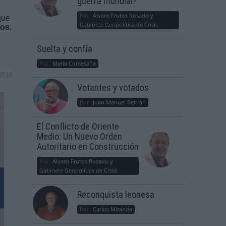
guerra mundial?
Por
Álvaro Frutos Rosado y
que
Gabinete Geopolítica de Crisis
ios
,
Suelta y confía
Por
María Comesaña
2018
Votantes y votados
Por
Juan Manuel Beltrán
El Conflicto de Oriente
Medio: Un Nuevo Orden
Autoritario en Construcción
Por
Álvaro Frutos Rosado y
Gabinete Geopolítica de Crisis
Reconquista leonesa
Por
Carlos Miranda