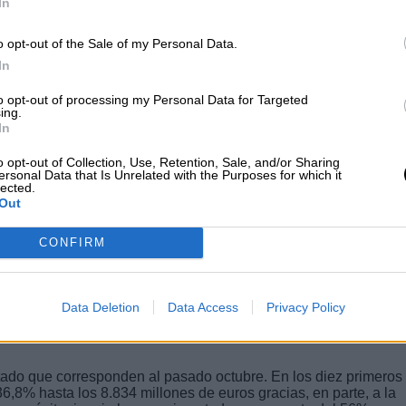
In
na de la Comisión de Asuntos Exteriores del
Exteriores
y el
Consejero de Estado
, así como e
o opt-out of the Sale of my Personal Data.
 Desarrollo y la Reforma y también muchos
In
o dirigentes del
Ministerio de Comercio
del gigan
to opt-out of processing my Personal Data for Targeted
ing.
In
o opt-out of Collection, Use, Retention, Sale, and/or Sharing
ersonal Data that Is Unrelated with the Purposes for which it
lected.
Out
CONFIRM
REDUCE UN 36,8% EN LOS DIEZ
Data Deletion
Data Access
Privacy Policy
tado que corresponden al pasado octubre. En los diez primeros
36,8% hasta los 8.834 millones de euros gracias, en parte, a la