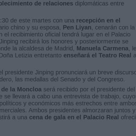
ablecimiento de relaciones
diplomáticas entre
 19:30 de este martes con una
recepción en el
rio chino y su esposa,
Pen Liyan
, cenarán con la
en el recibimiento oficial tendrá lugar en el Palacio
 Jinping recibirá los honores y posteriormente se
onde la alcaldesa de Madrid,
Manuela Carmena
, l
 Doña Letizia entretanto
enseñará el Teatro Real
a
el presidente Jinping pronunciará un breve discurs
udero, las medallas del Senado y del Congreso.
 de la Moncloa
será recibido por el presidente del
se llevará a cabo una entrevista de trabajo, cuyo
 políticos y económicos más estrechos entre ambo
omerciales. Ambos presidentes almorzaran juntos y
stirá a una
cena de gala en el Palacio Real
ofrec