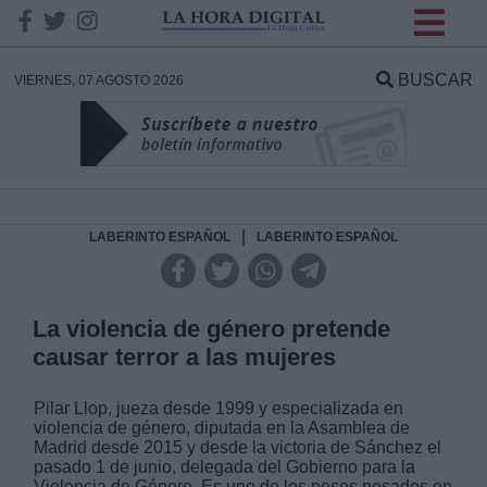
INFORMACION SOBRE LA
PROTECCIÓN DE TUS
BUSCAR
VIERNES, 07 AGOSTO 2026
DATOS
Responsable:
Finalidad:
|
LABERINTO ESPAÑOL
LABERINTO ESPAÑOL
Datos tratados:
La violencia de género pretende
causar terror a las mujeres
Legitimación:
Pilar Llop, jueza desde 1999 y especializada en
violencia de género, diputada en la Asamblea de
Destinatarios:
Madrid desde 2015 y desde la victoria de Sánchez el
pasado 1 de junio, delegada del Gobierno para la
Violencia de Género. Es uno de los pesos pesados en