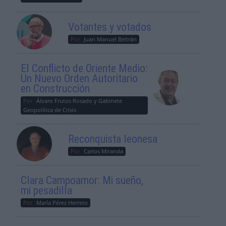
Votantes y votados
Por
Juan Manuel Beltrán
El Conflicto de Oriente Medio:
Un Nuevo Orden Autoritario
en Construcción
Por
Álvaro Frutos Rosado y Gabinete
Geopolítica de Crisis
Reconquista leonesa
Por
Carlos Miranda
Clara Campoamor: Mi sueño,
mi pesadilla
Por
María Pérez Herrero