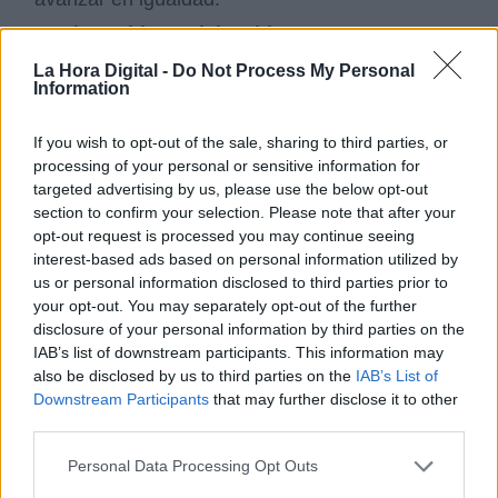
El Presidente del Gobierno asegura y
tiene a gala presidir un Gobierno que hace
La Hora Digital -
Do Not Process My Personal
bandera de la igualdad de forma transversal
Information
en todos los ministerios, ¿podría contarnos
cómo se lleva a cabo toda esa coordinación
If you wish to opt-out of the sale, sharing to third parties, or
transversal?
processing of your personal or sensitive information for
El gobierno del presidente Sánchez es un
targeted advertising by us, please use the below opt-out
gobierno feminista. En la forma y en el fondo.
section to confirm your selection. Please note that after your
Las medidas adoptadas en materia de igualdad
opt-out request is processed you may continue seeing
y contra la violencia de género en apenas cinco
interest-based ads based on personal information utilized by
meses lo avalan.
us or personal information disclosed to third parties prior to
your opt-out. You may separately opt-out of the further
La coordinación se lleva a cabo desde la
disclosure of your personal information by third parties on the
Comisión Interministerial de Igualdad, que la
IAB’s list of downstream participants. This information may
vicepresidenta convocó el pasado día 7 de
also be disclosed by us to third parties on the
IAB’s List of
noviembre, un órgano que no se reunía desde
Downstream Participants
that may further disclose it to other
2011, y cuya finalidad es supervisar y coordinar
third parties.
la integración del principio de igualdad en la
Administración General del Estado. Coordinar
Personal Data Processing Opt Outs
desde la Vicepresidencia todas las políticas de