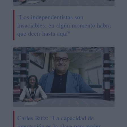
"Los independentistas son
insaciables, en algún momento habra
que decir hasta aquí"
Carles Ruiz: "La capacidad de
innovación es la clave para poder