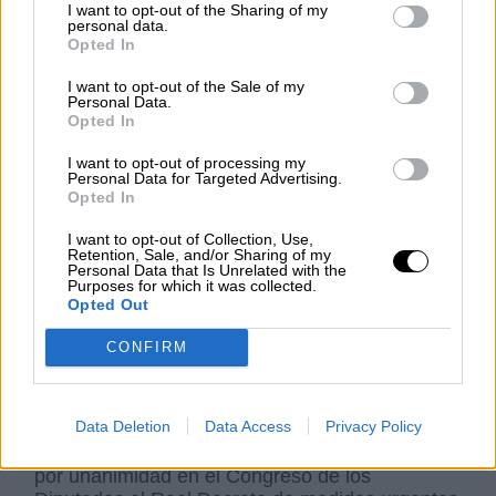
igualdad colocando esta cuestión como
I want to opt-out of the Sharing of my
prioritaria en la agenda política ha sido un gran
personal data.
Opted In
avance para transversalizar y llegar por igual a
toda la Administración. No se podía haber
I want to opt-out of the Sale of my
hecho mejor.
Personal Data.
Opted In
¿
Con qué apoyo cuentan realmente, entre
el resto de partidos políticos del arco
I want to opt-out of processing my
parlamentario, para la implementación de las
Personal Data for Targeted Advertising.
medidas aprobadas en el Pacto de Estado?
Opted In
Yo valoro el pacto como un documento
I want to opt-out of Collection, Use,
políticamente vinculante, Esto significa que los
Retention, Sale, and/or Sharing of my
Personal Data that Is Unrelated with the
grupos parlamentarios del Congreso y el
Purposes for which it was collected.
Senado también están vinculados por lo que
Opted Out
ellos mismos aprobaron. El Pacto no puede ser
para ellos un fin en sí mismo, ahora les toca
CONFIRM
aprobar las reformas legales que propusieron y
que se aprobaron en este acuerdo y están
cumpliendo con su compromiso.
Data Deletion
Data Access
Privacy Policy
El hecho es que el 13 de septiembre se aprobó
por unanimidad en el Congreso de los