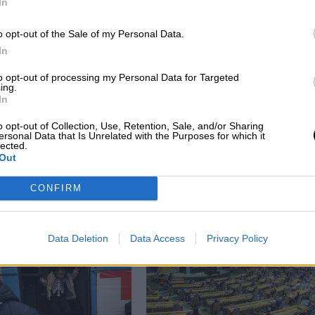
In
o opt-out of the Sale of my Personal Data.
In
to opt-out of processing my Personal Data for Targeted
ing.
In
nas
Putin afirma que lo que se está
o opt-out of Collection, Use, Retention, Sale, and/or Sharing
ersonal Data that Is Unrelated with the Purposes for which it
produciendo en Ucrania no es una
lected.
Out
“invasión”
CONFIRM
Data Deletion
Data Access
Privacy Policy