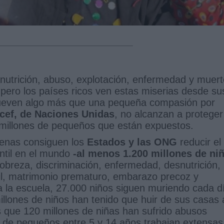
nutrición, abuso, explotación, enfermedad y muert
pero los países ricos ven estas miserias desde su
mueven algo más que una pequeña compasión por
cef, de Naciones Unidas
, no alcanzan a proteger
 millones de pequeños que están expuestos.
penas consiguen los
Estados y las ONG
reducir el
antil en el mundo
-al menos 1.200 millones de ni
obreza, discriminación, enfermedad, desnutrición,
ntil, matrimonio prematuro, embarazo precoz y
 a la escuela, 27.000 niños siguen muriendo cada d
illones de niños han tenido que huir de sus casas 
que 120 millones de niñas han sufrido abusos
 de pequeños entre 5 y 14 años trabajan extensas