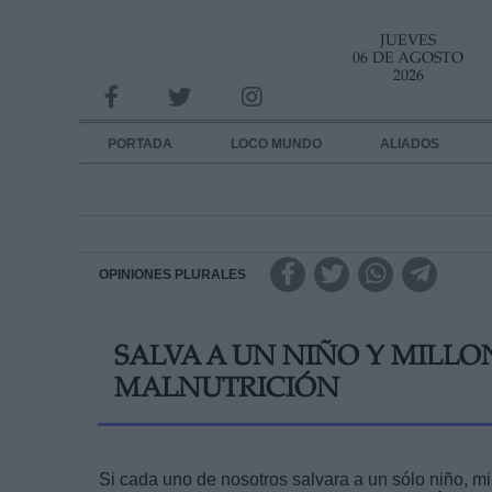
JUEVES
INFORMACION SOBRE LA PROTECCIÓN DE TUS DATOS
06 DE AGOSTO
2026
Responsable:
Finalidad:
PORTADA
LOCO MUNDO
ALIADOS
Datos tratados:
Legitimación:
Destinatarios:
OPINIONES PLURALES
Derechos:
SALVA A UN NIÑO Y MILLO
link
MALNUTRICIÓN
Información adicional
link
Si cada uno de nosotros salvara a un sólo niño, mi