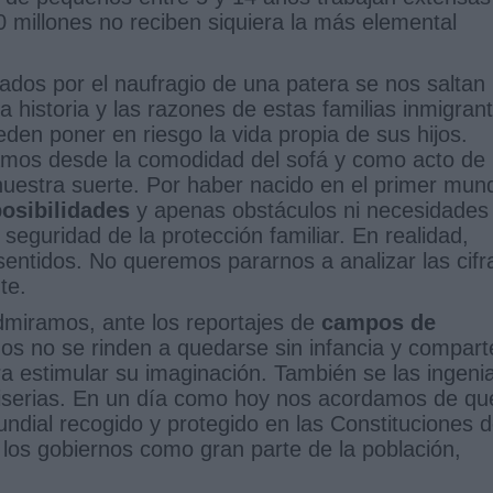
0 millones no reciben siquiera la más elemental
os por el naufragio de una patera se nos saltan 
 historia y las razones de estas familias inmigran
n poner en riesgo la vida propia de sus hijos.
amos desde la comodidad del sofá y como acto de
nuestra suerte. Por haber nacido en el primer mun
posibilidades
y apenas obstáculos ni necesidades
seguridad de la protección familiar. En realidad,
entidos. No queremos pararnos a analizar las cifr
te.
miramos, ante los reportajes de
campos de
s no se rinden a quedarse sin infancia y compart
a estimular su imaginación. También se las ingeni
miserias. En un día como hoy nos acordamos de qu
undial recogido y protegido en las Constituciones 
 los gobiernos como gran parte de la población,