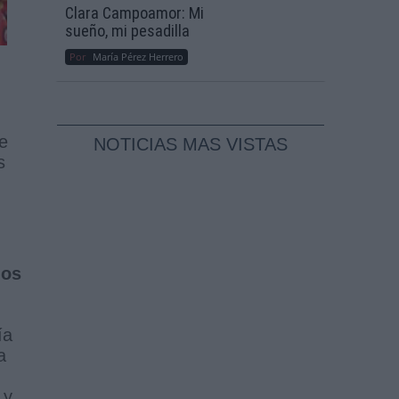
Clara Campoamor: Mi
sueño, mi pesadilla
Por
María Pérez Herrero
e
NOTICIAS MAS VISTAS
s
ños
ía
a
 y