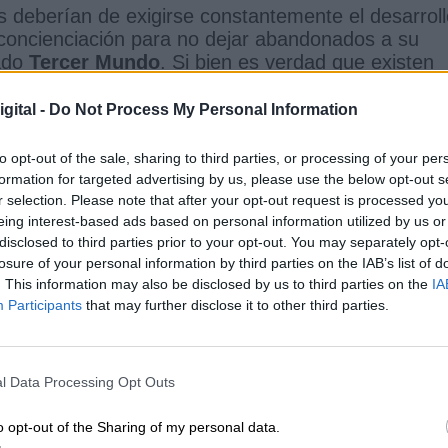
 deberían de exigirse constantemente el desarroll
oncienciación para no dejar abandonados a su
mado
Tercer Mundo
. Si bien es verdad que existen
cef, de Naciones Unidas, el Padre Vicente Ferrer,
o Cruz Roja y otras, lo cierto que todo su esfuer
gital -
Do Not Process My Personal Information
.
to opt-out of the sale, sharing to third parties, or processing of your per
agamos por salvar a un solo niño de la miseria, de
formation for targeted advertising by us, please use the below opt-out s
bandono, del riesgo de muerte, será un primer paso
r selection. Please note that after your opt-out request is processed y
e en su mundo seguro, salva a un niño, acabaríam
eing interest-based ads based on personal information utilized by us or
disclosed to third parties prior to your opt-out. You may separately opt-
losure of your personal information by third parties on the IAB’s list of
. This information may also be disclosed by us to third parties on the
IA
Internacional de la Infancia
20 de noviembre
Participants
that may further disclose it to other third parties.
CIAS RELACIONADAS
l Data Processing Opt Outs
o opt-out of the Sharing of my personal data.