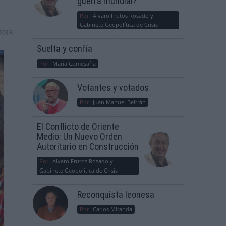
guerra mundial?
Por
Álvaro Frutos Rosado y
Gabinete Geopolítica de Crisis
2018
Suelta y confía
Por
María Comesaña
Votantes y votados
Por
Juan Manuel Beltrán
El Conflicto de Oriente
Medio: Un Nuevo Orden
Autoritario en Construcción
Por
Álvaro Frutos Rosado y
Gabinete Geopolítica de Crisis
Reconquista leonesa
Por
Carlos Miranda