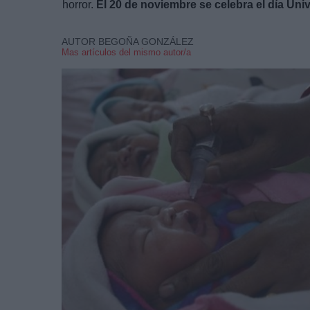
horror.
El 20 de noviembre se celebra el día Univ
AUTOR BEGOÑA GONZÁLEZ
Mas artículos del mismo autor/a