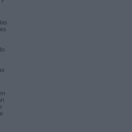
las
tes
do
as
en
an
e
de