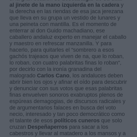
al jinete de la mano izquierda en la cadera
y
la derecha en las riendas de esa jaca jerezana
que lleva en su grupa un vestido de lunares y
una peineta con mantilla. Es el momento de
enterrar al don Guido machadiano, ese
caballero andaluz experto en manejar el caballo
y maestro en refrescar manzanilla. Y para
hacerlo, para quitarles el "sombrero a esos
gachós trajeaos que viven de na, que lo roban,
lo roban, con cuatro palabritas finas lo roban",
por decirlo con la ironía granadina del
malogrado
Carlos Cano
, los andaluces deben
abrir bien los ojos y afinar el oído para descubrir
y denunciar con sus votos que esas palabritas
finas envuelven sonoros exabruptos plenos de
espúreas demagogias, de discursos radicales y
de argumentarios falaces en busca del voto
necio, interesado y tan poco democrático como
el talante de esos
políticos cuneros
que solo
cruzan
Despeñaperros
para sacar a los
cabestros y llevar al matadero a los mansos y a