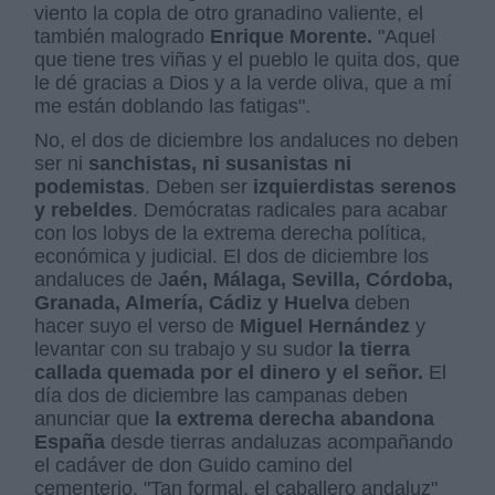
viento la copla de otro granadino valiente, el
también malogrado
Enrique Morente.
"Aquel
que tiene tres viñas y el pueblo le quita dos, que
le dé gracias a Dios y a la verde oliva, que a mí
me están doblando las fatigas".
No, el dos de diciembre los andaluces no deben
ser ni
sanchistas, ni susanistas ni
podemistas
. Deben ser
izquierdistas serenos
y rebeldes
. Demócratas radicales para acabar
con los lobys de la extrema derecha política,
económica y judicial. El dos de diciembre los
andaluces de J
aén, Málaga, Sevilla, Córdoba,
Granada, Almería, Cádiz y Huelva
deben
hacer suyo el verso de
Miguel Hernández
y
levantar con su trabajo y su sudor
la tierra
callada quemada por el dinero y el señor.
El
día dos de diciembre las campanas deben
anunciar que
la extrema derecha abandona
España
desde tierras andaluzas acompañando
el cadáver de don Guido camino del
cementerio. "Tan formal, el caballero andaluz"