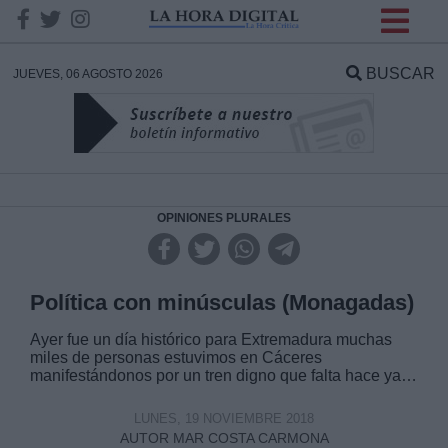
INFORMACION SOBRE LA
PROTECCIÓN DE TUS
BUSCAR
JUEVES, 06 AGOSTO 2026
DATOS
Responsable:
Finalidad:
OPINIONES PLURALES
Datos tratados:
Política con minúsculas (Monagadas)
Ayer fue un día histórico para Extremadura muchas
miles de personas estuvimos en Cáceres
Legitimación:
manifestándonos por un tren digno que falta hace ya…
Destinatarios:
LUNES, 19 NOVIEMBRE 2018
AUTOR MAR COSTA CARMONA