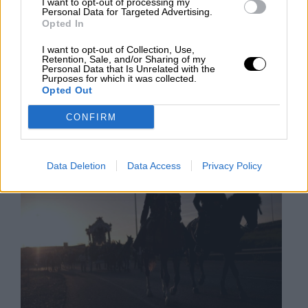
I want to opt-out of processing my
echa en brazos de los señoritos radicales de Vox,
Personal Data for Targeted Advertising.
Ciudadanos o del Partido Popular, tres formaciones
Opted In
dirigidas por unos líderes cuyo único proyecto político
es descalificar y excluir a todos aquellos que no
I want to opt-out of Collection, Use,
piensan como ellos...
Retention, Sale, and/or Sharing of my
Personal Data that Is Unrelated with the
Purposes for which it was collected.
DOMINGO, 18 NOVIEMBRE 2018
Opted Out
AUTOR IGNACIO RUIZ
Mas artículos del mismo autor/a
CONFIRM
Data Deletion
Data Access
Privacy Policy