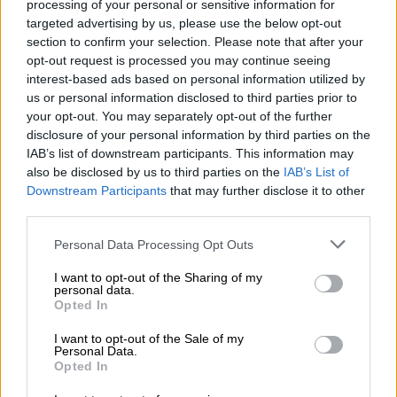
processing of your personal or sensitive information for
Por
María Pérez Herrero
targeted advertising by us, please use the below opt-out
section to confirm your selection. Please note that after your
opt-out request is processed you may continue seeing
interest-based ads based on personal information utilized by
us or personal information disclosed to third parties prior to
NOTICIAS MAS VISTAS
your opt-out. You may separately opt-out of the further
disclosure of your personal information by third parties on the
IAB’s list of downstream participants. This information may
also be disclosed by us to third parties on the
IAB’s List of
Downstream Participants
that may further disclose it to other
OPINIONES PLURALES
third parties.
Personal Data Processing Opt Outs
El 2 de diciembre Andalucía debe
I want to opt-out of the Sharing of my
personal data.
anunciar que la extrema derecha no
Opted In
cuenta
I want to opt-out of the Sale of my
Personal Data.
Estas elecciones andaluzas son algo más que unos
Opted In
comicios para elegir un gobierno. El voto de los
andaluces decidirá si a partir de mayo España se