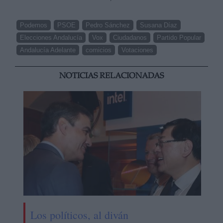
Podemos
PSOE
Pedro Sánchez
Susana Díaz
Elecciones Andalucía
Vox
Ciudadanos
Partido Popular
Andalucía Adelante
comicios
Votaciones
NOTICIAS RELACIONADAS
Los políticos, al diván