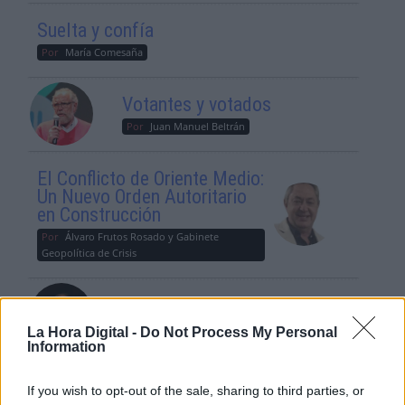
Suelta y confía
Por
María Comesaña
Votantes y votados
Por
Juan Manuel Beltrán
El Conflicto de Oriente Medio:
Un Nuevo Orden Autoritario
en Construcción
Por
Álvaro Frutos Rosado y Gabinete
Geopolítica de Crisis
Reconquista leonesa
Por
Carlos Miranda
La Hora Digital -
Do Not Process My Personal
Information
Clara Campoamor: Mi sueño,
If you wish to opt-out of the sale, sharing to third parties, or
mi pesadilla