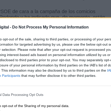
 PSOE de cara a la campaña de los comicios
n Redondo y ha indicado que, de momento, están
 presupuestos y que no se puede “aventurar nada”.
gital -
Do Not Process My Personal Information
mento para disolver las Cortes está solo en manos 
al modo, ha recalcado que no tiene dudas de que
to opt-out of the sale, sharing to third parties, or processing of your per
esponsabilidad” y que
convocará elecciones
formation for targeted advertising by us, please use the below opt-out s
 hacerlo y nunca a presión ni remolque de
r selection. Please note that after your opt-out request is processed y
eing interest-based ads based on personal information utilized by us or
disclosed to third parties prior to your opt-out. You may separately opt-
nda
losure of your personal information by third parties on the IAB’s list of
ticas que se están desarrollando desde su minister
. This information may also be disclosed by us to third parties on the
IA
Participants
that may further disclose it to other third parties.
ransferir a SEPES 21,5 millones
de euros que ini
s de alquiler
por debajo de los 400 euros mensua
álaga. A esta medida, ha recordado Ábalos, se sum
 y financiadas en el marco del Plan Estatal de
l Data Processing Opt Outs
ponga en marcha casi un tercio del Plan 20.000
o opt-out of the Sharing of my personal data.