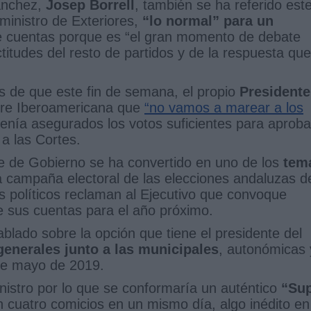
ánchez,
Josep Borrell
, también se ha referido est
ministro de Exteriores,
“lo normal” para un
 cuentas porque es “el gran momento de debate
titudes del resto de partidos y de la respuesta que
 de que este fin de semana, el propio
Presidente
bre Iberoamericana que
“no vamos a marear a los
tenía asegurados los votos suficientes para aproba
 a las Cortes.
e de Gobierno se ha convertido en uno de los
tem
a campaña electoral de las elecciones andaluzas d
es políticos reclaman al Ejecutivo que convoque
e sus cuentas para el año próximo.
blado sobre la opción que tiene el presidente del
generales junto a las municipales
, autonómicas 
de mayo de 2019.
nistro por lo que se conformaría un auténtico
“Sup
an cuatro comicios en un mismo día, algo inédito en