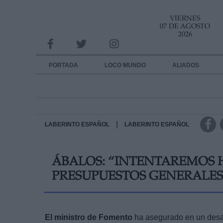
VIERNES
INFORMACION SOBRE LA PROTECCIÓN DE TUS DATOS
07 DE AGOSTO
2026
Responsable:
Finalidad:
PORTADA
LOCO MUNDO
ALIADOS
Datos tratados:
Legitimación:
Destinatarios:
|
LABERINTO ESPAÑOL
LABERINTO ESPAÑOL
Derechos:
ÁBALOS: “INTENTAREMOS H
link
PRESUPUESTOS GENERALES
Información adicional
link
El ministro de Fomento
ha asegurado en un desa