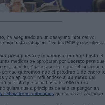
to
, ha asegurado en un desayuno informativo
cutivo “está trabajando” en los
PGE
y que intenta
er presupuesto y lo vamos a intentar hasta el
gunas medidas se aprobarán por
Decreto
para que
n este sentido, Ábalos apunta a que “el Gobierno n
no porque
queremos que el próximo 1 de enero l
os
y se apliquen”, refiriéndose al
aumento del
tá previsto que suba hasta los
900 euros
no quiere que a principios de año se pongan en
os trabajadores autónomos
que se están pactando