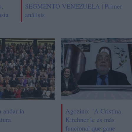
s,
SEGMENTO VENEZUELA | Primer
asta
análisis
a andar la
Agozino: "A Cristina
atura
Kirchner le es más
funcional que gane