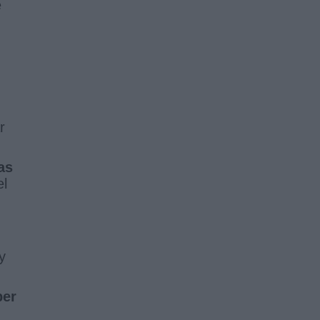
e
r
as
el
y
er