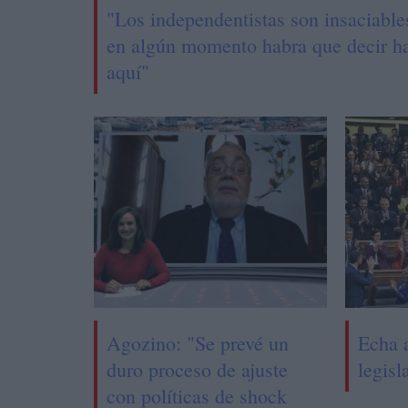
"Los independentistas son insaciable
en algún momento habra que decir h
aquí"
Agozino: "Se prevé un
Echa 
duro proceso de ajuste
legisl
con políticas de shock