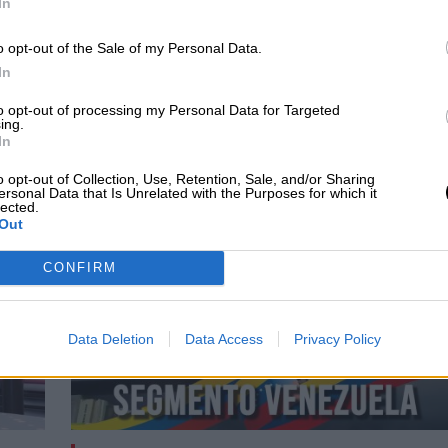
In
tas iniciativas ya que ha afirmado que hay una
e la misma consideración que la educación, la
o opt-out of the Sale of my Personal Data.
In
to opt-out of processing my Personal Data for Targeted
l Estado
viviendas
José Luis Ábalos
Elecciones
Fomento
ing.
In
o opt-out of Collection, Use, Retention, Sale, and/or Sharing
CIAS RELACIONADAS
ersonal Data that Is Unrelated with the Purposes for which it
lected.
Out
CONFIRM
Data Deletion
Data Access
Privacy Policy