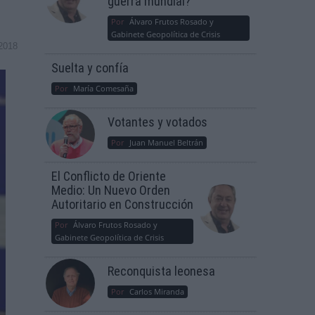
guerra mundial?
Por
Álvaro Frutos Rosado y
Gabinete Geopolítica de Crisis
2018
Suelta y confía
Por
María Comesaña
Votantes y votados
Por
Juan Manuel Beltrán
El Conflicto de Oriente
Medio: Un Nuevo Orden
Autoritario en Construcción
Por
Álvaro Frutos Rosado y
Gabinete Geopolítica de Crisis
Reconquista leonesa
Por
Carlos Miranda