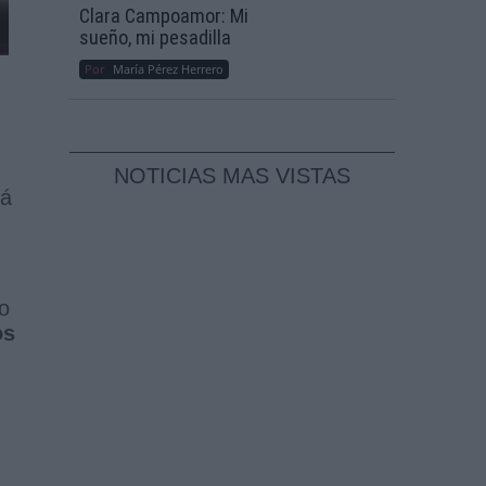
Clara Campoamor: Mi
sueño, mi pesadilla
Por
María Pérez Herrero
NOTICIAS MAS VISTAS
rá
o
os