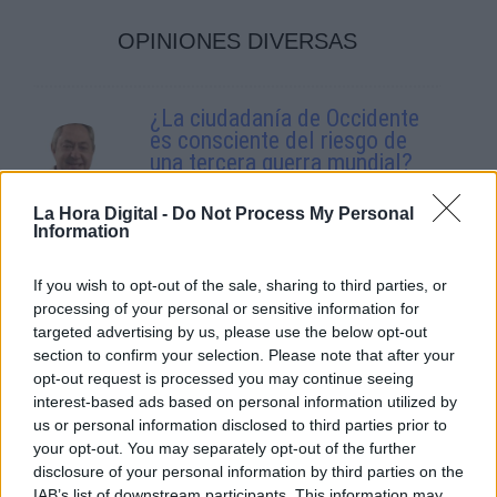
OPINIONES DIVERSAS
¿La ciudadanía de Occidente
es consciente del riesgo de
una tercera guerra mundial?
Por
Álvaro Frutos Rosado y Gabinete
Geopolítica de Crisis
La Hora Digital -
Do Not Process My Personal
Information
Suelta y confía
If you wish to opt-out of the sale, sharing to third parties, or
Por
María Comesaña
processing of your personal or sensitive information for
targeted advertising by us, please use the below opt-out
section to confirm your selection. Please note that after your
Votantes y votados
opt-out request is processed you may continue seeing
Por
Juan Manuel Beltrán
interest-based ads based on personal information utilized by
us or personal information disclosed to third parties prior to
your opt-out. You may separately opt-out of the further
El Conflicto de Oriente Medio:
disclosure of your personal information by third parties on the
Un Nuevo Orden Autoritario
IAB’s list of downstream participants. This information may