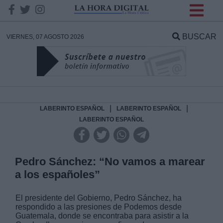
INFORMACION SOBRE LA
PROTECCIÓN DE TUS
BUSCAR
VIERNES, 07 AGOSTO 2026
DATOS
Responsable:
Finalidad:
|
|
LABERINTO ESPAÑOL
LABERINTO ESPAÑOL
LABERINTO ESPAÑOL
Datos tratados:
Pedro Sánchez: “No vamos a marear
a los españoles”
Legitimación:
El presidente del Gobierno, Pedro Sánchez, ha
Destinatarios:
respondido a las presiones de Podemos desde
Guatemala, donde se encontraba para asistir a la