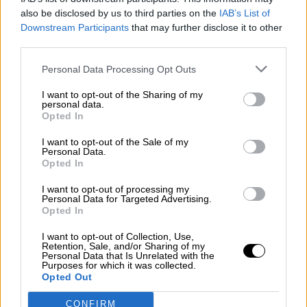
en Construcción
also be disclosed by us to third parties on the
IAB’s List of
Por
Álvaro Frutos Rosado y Gabinete
Downstream Participants
that may further disclose it to other
Geopolítica de Crisis
third parties.
Reconquista leonesa
Personal Data Processing Opt Outs
Por
Carlos Miranda
I want to opt-out of the Sharing of my
personal data.
Opted In
Clara Campoamor: Mi sueño,
mi pesadilla
I want to opt-out of the Sale of my
Personal Data.
Por
María Pérez Herrero
Opted In
I want to opt-out of processing my
Personal Data for Targeted Advertising.
Opted In
NOTICIAS MAS VISTAS
I want to opt-out of Collection, Use,
Retention, Sale, and/or Sharing of my
Personal Data that Is Unrelated with the
Purposes for which it was collected.
Opted Out
CONFIRM
LABERINTO ESPAÑOL