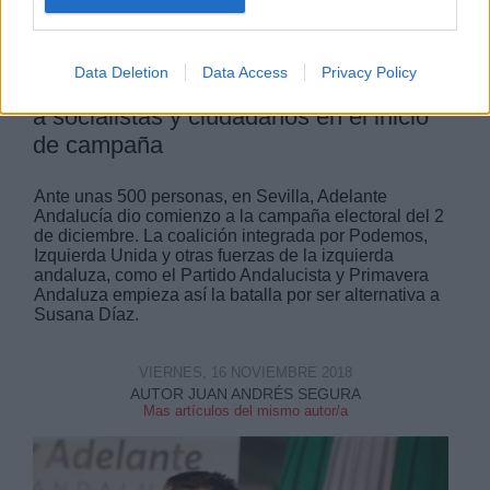
Data Deletion
Data Access
Privacy Policy
Teresa Rodríguez pide el voto también
a socialistas y ciudadanos en el inicio
de campaña
Ante unas 500 personas, en Sevilla, Adelante
Andalucía dio comienzo a la campaña electoral del 2
de diciembre. La coalición integrada por Podemos,
Izquierda Unida y otras fuerzas de la izquierda
andaluza, como el Partido Andalucista y Primavera
Andaluza empieza así la batalla por ser alternativa a
Susana Díaz.
VIERNES, 16 NOVIEMBRE 2018
AUTOR JUAN ANDRÉS SEGURA
Mas artículos del mismo autor/a