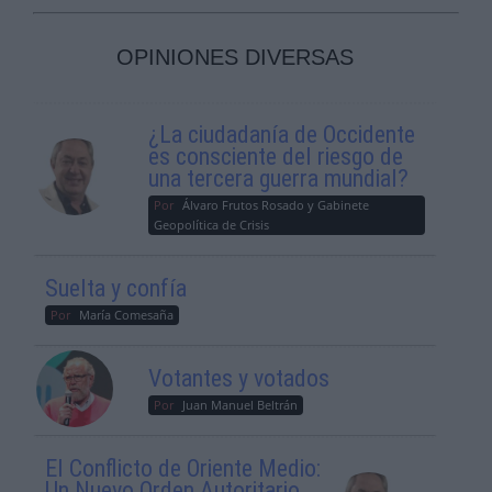
OPINIONES DIVERSAS
¿La ciudadanía de Occidente
es consciente del riesgo de
una tercera guerra mundial?
Por
Álvaro Frutos Rosado y Gabinete
Geopolítica de Crisis
Suelta y confía
Por
María Comesaña
Votantes y votados
Por
Juan Manuel Beltrán
El Conflicto de Oriente Medio:
Un Nuevo Orden Autoritario