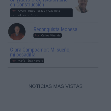
en Construcción
Por
Álvaro Frutos Rosado y Gabinete
Geopolítica de Crisis
Reconquista leonesa
Por
Carlos Miranda
Clara Campoamor: Mi sueño,
mi pesadilla
Por
María Pérez Herrero
NOTICIAS MAS VISTAS