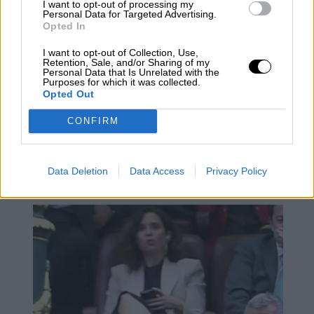
I want to opt-out of processing my
Personal Data for Targeted Advertising.
Opted In
I want to opt-out of Collection, Use,
Retention, Sale, and/or Sharing of my
Personal Data that Is Unrelated with the
Purposes for which it was collected.
Opted Out
CONFIRM
Las políticas de vivienda en la nueva
legislatura
Data Deletion
Data Access
Privacy Policy