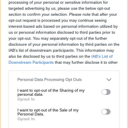
¿QUÉ ESTÁ PASANDO EN EL
processing of your personal or sensitive information for
targeted advertising by us, please use the below opt-out
MUNDO? 11-M, 20 años después
section to confirm your selection. Please note that after your
opt-out request is processed you may continue seeing
interest-based ads based on personal information utilized by
us or personal information disclosed to third parties prior to
your opt-out. You may separately opt-out of the further
disclosure of your personal information by third parties on the
IAB’s list of downstream participants. This information may
also be disclosed by us to third parties on the
IAB’s List of
Downstream Participants
that may further disclose it to other
third parties.
Personal Data Processing Opt Outs
I want to opt-out of the Sharing of my
La moderación en menos de 5
personal data.
Opted In
minutos
I want to opt-out of the Sale of my
Personal Data.
Opted In