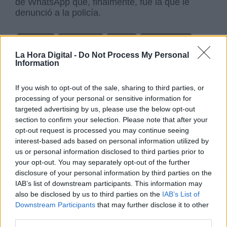
de WhatsApp que, finalmente, fue la que le
denunció a la policía.
Terrorismo
Francotirador
Mossos
Pedro Sánchez
Ultra derecha
La Hora Digital -
Do Not Process My Personal
Information
NOTICIAS RELACIONADAS
If you wish to opt-out of the sale, sharing to third parties, or
processing of your personal or sensitive information for
targeted advertising by us, please use the below opt-out
section to confirm your selection. Please note that after your
opt-out request is processed you may continue seeing
interest-based ads based on personal information utilized by
us or personal information disclosed to third parties prior to
your opt-out. You may separately opt-out of the further
disclosure of your personal information by third parties on the
IAB’s list of downstream participants. This information may
also be disclosed by us to third parties on the
IAB’s List of
Downstream Participants
that may further disclose it to other
third parties.
¿QUÉ ESTÁ PASANDO EN EL