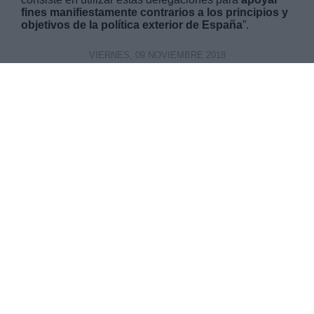
fines manifiestamente contrarios a los principios y
objetivos de la política exterior de España
”.
VIERNES, 09 NOVIEMBRE 2018
AUTOR PABLO CASTRO
Mas artículos del mismo autor/a