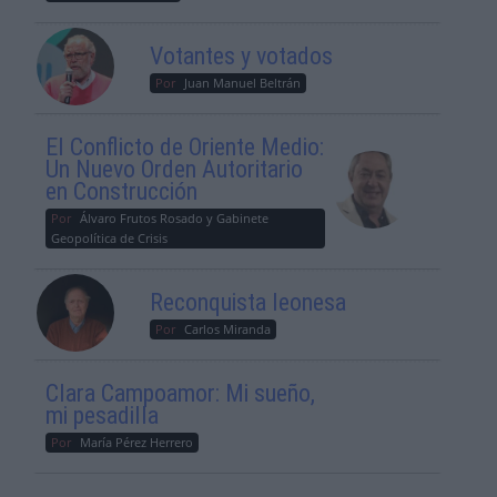
Votantes y votados
Por
Juan Manuel Beltrán
El Conflicto de Oriente Medio:
Un Nuevo Orden Autoritario
en Construcción
Por
Álvaro Frutos Rosado y Gabinete
Geopolítica de Crisis
Reconquista leonesa
Por
Carlos Miranda
Clara Campoamor: Mi sueño,
mi pesadilla
Por
María Pérez Herrero