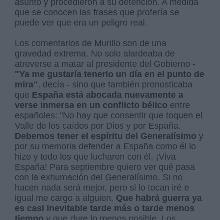
asunto y procedieron a su detención. A medida
que se conocen las frases que profería se
puede ver que era un peligro real.
Los comentarios de Murillo son de una
gravedad extrema. No solo alardeaba de
atreverse a matar al presidente del Gobierno -
"Ya me gustaría tenerlo un día en el punto de
mira"
, decía - sino que también pronosticaba
que
España está abocada nuevamente a
verse inmersa en un conflicto bélico
entre
españoles: "No hay que consentir que toquen el
Valle de los caídos por Dios y por España.
Debemos tener el espíritu del Generalísimo
y
por su memoria defender a España como él lo
hizo y todo los que lucharon con él. ¡Viva
España! Para septiembre quiero ver qué pasa
con la exhumación del Generalísimo. Si no
hacen nada será mejor, pero si lo tocan iré e
igual me cargo a alguien.
Que habrá guerra ya
es casi inevitable tarde más o tarde menos
tiempo
y que dure lo menos posible. Los