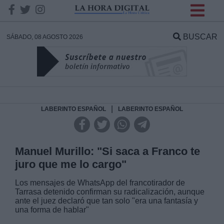
INFORMACION SOBRE LA
PROTECCIÓN DE TUS
BUSCAR
SÁBADO, 08 AGOSTO 2026
DATOS
Responsable:
Finalidad:
|
LABERINTO ESPAÑOL
LABERINTO ESPAÑOL
Datos tratados:
Manuel Murillo: "Si saca a Franco te
juro que me lo cargo"
Legitimación:
Los mensajes de WhatsApp del
francotirador de
Tarrasa
detenido confirman su radicalización, aunque
ante el juez declaró que tan solo "era una fantasía y
Destinatarios:
una forma de hablar"