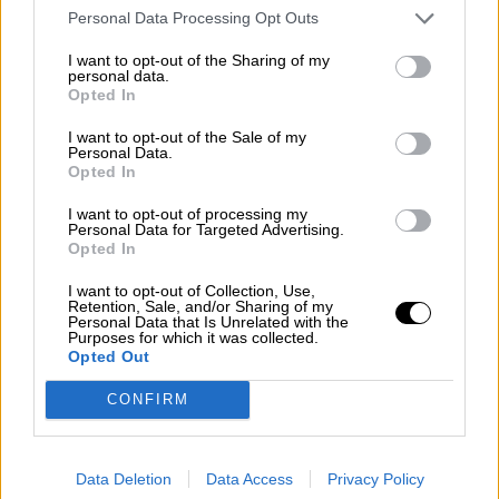
MUNDO? 11-M, 20 años después
Personal Data Processing Opt Outs
I want to opt-out of the Sharing of my
personal data.
Opted In
I want to opt-out of the Sale of my
Personal Data.
Opted In
I want to opt-out of processing my
Personal Data for Targeted Advertising.
Opted In
I want to opt-out of Collection, Use,
Retention, Sale, and/or Sharing of my
Personal Data that Is Unrelated with the
Purposes for which it was collected.
Los políticos, al diván
Opted Out
CONFIRM
Data Deletion
Data Access
Privacy Policy