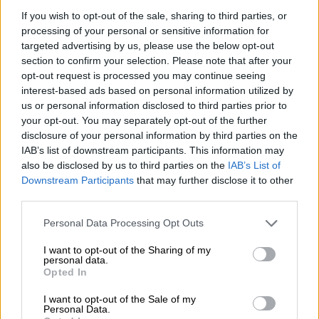
Geopolítica de Crisis
If you wish to opt-out of the sale, sharing to third parties, or
processing of your personal or sensitive information for
targeted advertising by us, please use the below opt-out
Reconquista leonesa
section to confirm your selection. Please note that after your
Por
Carlos Miranda
opt-out request is processed you may continue seeing
interest-based ads based on personal information utilized by
Clara Campoamor: Mi sueño,
us or personal information disclosed to third parties prior to
mi pesadilla
your opt-out. You may separately opt-out of the further
disclosure of your personal information by third parties on the
Por
María Pérez Herrero
IAB’s list of downstream participants. This information may
also be disclosed by us to third parties on the
IAB’s List of
Downstream Participants
that may further disclose it to other
third parties.
NOTICIAS MAS VISTAS
Personal Data Processing Opt Outs
I want to opt-out of the Sharing of my
personal data.
Opted In
|
ARTE
ARTE
I want to opt-out of the Sale of my
Personal Data.