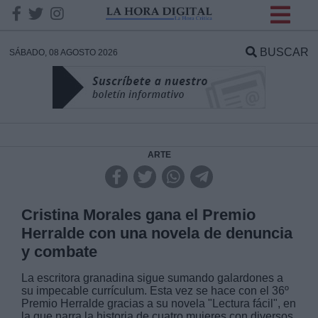
INFORMACION SOBRE LA
PROTECCIÓN DE TUS
BUSCAR
SÁBADO, 08 AGOSTO 2026
DATOS
Responsable:
Finalidad:
ARTE
Datos tratados:
Cristina Morales gana el Premio
Herralde con una novela de denuncia
y combate
Legitimación:
La escritora granadina sigue sumando galardones a
su impecable currículum. Esta vez se hace con el 36º
Destinatarios:
Premio Herralde gracias a su novela "Lectura fácil", en
la que narra la historia de cuatro mujeres con diversos