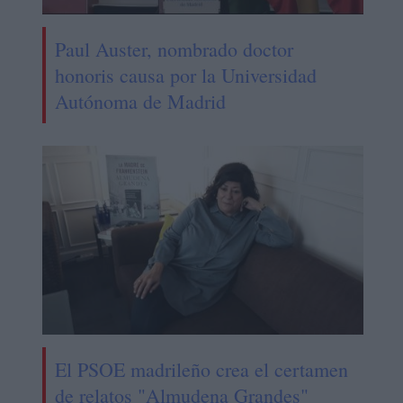
Paul Auster, nombrado doctor
honoris causa por la Universidad
Autónoma de Madrid
El PSOE madrileño crea el certamen
de relatos "Almudena Grandes"