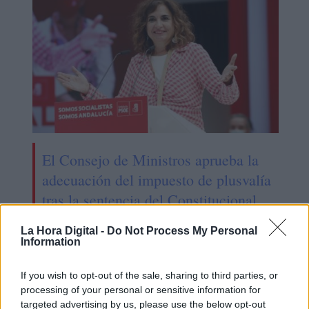
El Consejo de Ministros aprueba la
adecuación del impuesto de plusvalía
tras la sentencia del Constitucional
La Hora Digital -
Do Not Process My Personal
Information
OPINIONES DIVERSAS
If you wish to opt-out of the sale, sharing to third parties, or
processing of your personal or sensitive information for
¿La ciudadanía de Occidente
targeted advertising by us, please use the below opt-out