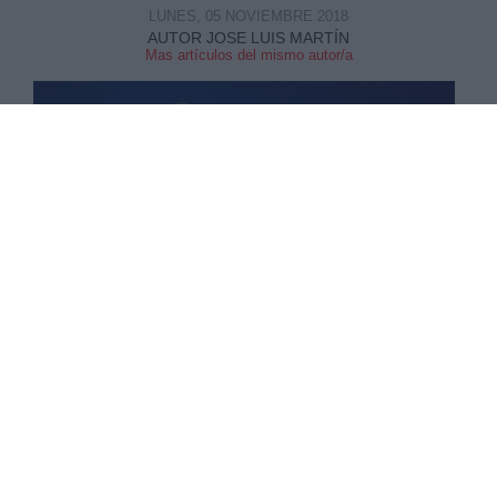
LUNES, 05 NOVIEMBRE 2018
AUTOR JOSE LUIS MARTÍN
Mas artículos del mismo autor/a
María Dolores de Cospedal ha dejado de
formar parte del Comité Ejecutivo Nacional
del Partido Popular
, puesto en el que la situó