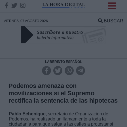
INFORMACION SOBRE LA
PROTECCIÓN DE TUS
BUSCAR
VIERNES, 07 AGOSTO 2026
DATOS
Responsable:
Finalidad:
LABERINTO ESPAÑOL
Datos tratados:
Podemos amenaza con
movilizaciones si el Supremo
rectifica la sentencia de las hipotecas
Legitimación:
Pablo Echenique
, secretario de Organización de
Destinatarios:
Podemos, ha realizado un llamamiento a toda la
ciudadanía para que salga a las calles a protestar si