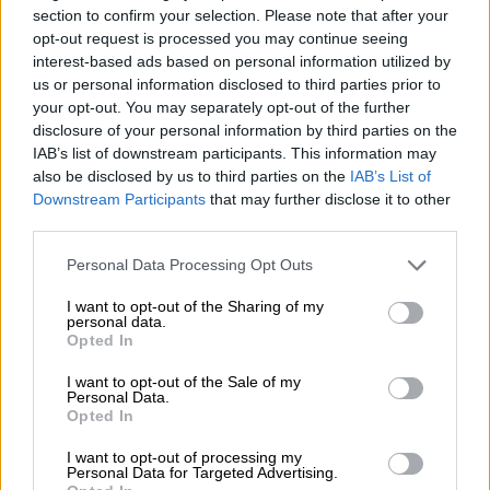
es consciente del riesgo de
section to confirm your selection. Please note that after your
una tercera guerra mundial?
opt-out request is processed you may continue seeing
interest-based ads based on personal information utilized by
Por
Álvaro Frutos Rosado y Gabinete
Geopolítica de Crisis
us or personal information disclosed to third parties prior to
your opt-out. You may separately opt-out of the further
disclosure of your personal information by third parties on the
Suelta y confía
IAB’s list of downstream participants. This information may
Por
María Comesaña
also be disclosed by us to third parties on the
IAB’s List of
Downstream Participants
that may further disclose it to other
third parties.
Votantes y votados
Por
Juan Manuel Beltrán
Personal Data Processing Opt Outs
I want to opt-out of the Sharing of my
El Conflicto de Oriente Medio:
personal data.
Opted In
Un Nuevo Orden Autoritario
en Construcción
I want to opt-out of the Sale of my
Por
Álvaro Frutos Rosado y Gabinete
Personal Data.
Geopolítica de Crisis
Opted In
I want to opt-out of processing my
Personal Data for Targeted Advertising.
Reconquista leonesa