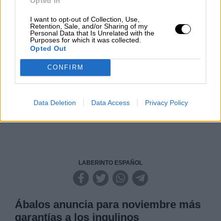
Opted In
Por
Carlos Miranda
I want to opt-out of Collection, Use,
Retention, Sale, and/or Sharing of my
Clara Campoamor: Mi sueño,
Personal Data that Is Unrelated with the
Purposes for which it was collected.
mi pesadilla
Opted Out
Por
María Pérez Herrero
CONFIRM
Data Deletion
Data Access
Privacy Policy
NOTICIAS MAS VISTAS
LABERINTO ESPAÑOL
Ábalos anuncia para noviembre más
garantías a los inqulinos