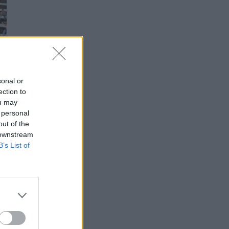
sonal or
ection to
ou may
 personal
out of the
 downstream
B’s List of