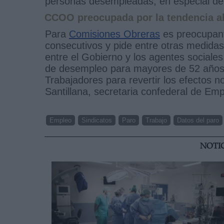
personas desempleadas, en especial de
CCOO preocupada por la tendencia al
Para
Comisiones Obreras
es preocupan
consecutivos y pide entre otras medidas
entre el Gobierno y los agentes sociales
de desempleo para mayores de 52 años y 
Trabajadores para revertir los efectos n
Santillana, secretaria confederal de E
Empleo
Sindicatos
Paro
Trabajo
Datos del paro
NOTI