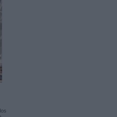
los
n