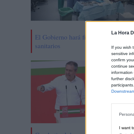
La Hora Di
El Gobierno hará fijos a más de 67.0
sanitarios
If you wish 
sensitive in
confirm you
continue se
information 
further disc
participants
Downstream 
Persona
I want t