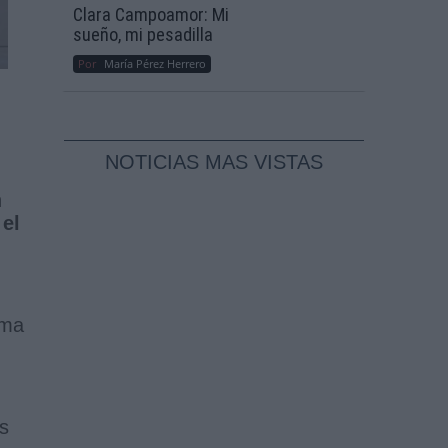
Clara Campoamor: Mi
sueño, mi pesadilla
Por
María Pérez Herrero
NOTICIAS MAS VISTAS
n
 el
ema
as