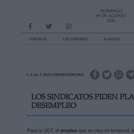
DOMINGO
INFORMACION SOBRE LA PROTECCIÓN DE TUS DATOS
09 DE AGOSTO
2026
Responsable:
Finalidad:
PORTADA
LOCO MUNDO
ALIADOS
Datos tratados:
Legitimación:
Destinatarios:
L A I.A. Y SUS CONSECUENCIAS
Derechos:
LOS SINDICATOS PIDEN PL
link
DESEMPLEO
Información adicional
link
Para la UGT, el
empleo
que se crea es temporal, 