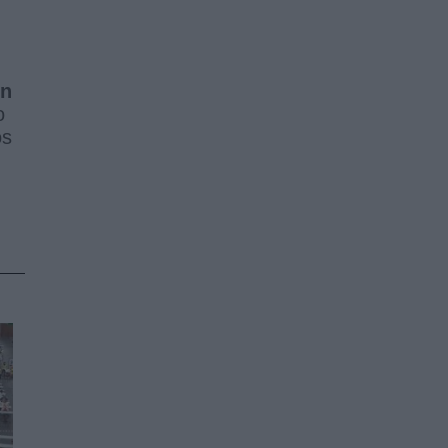
en
o
os