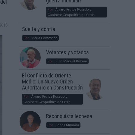
guerra mundial?
 del
Por
Álvaro Frutos Rosado y
Gabinete Geopolítica de Crisis
2018
Suelta y confía
Por
María Comesaña
Votantes y votados
Por
Juan Manuel Beltrán
El Conflicto de Oriente
Medio: Un Nuevo Orden
Autoritario en Construcción
Por
Álvaro Frutos Rosado y
Gabinete Geopolítica de Crisis
Reconquista leonesa
Por
Carlos Miranda