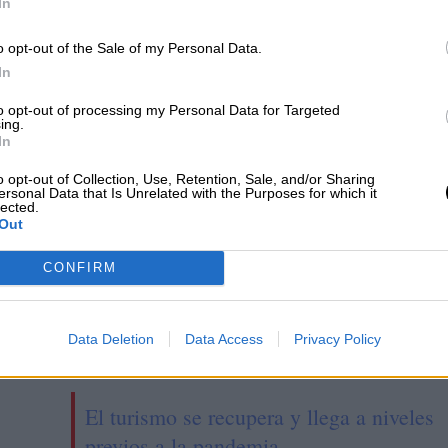
 destaca los 20
Yolanda Díaz reformular
In
es de afiliados y la
el trabajo doméstico
o opt-out of the Sale of my Personal Data.
 espectacular del
In
rente a "las
to opt-out of processing my Personal Data for Targeted
ras del PP"
ing.
In
o opt-out of Collection, Use, Retention, Sale, and/or Sharing
ersonal Data that Is Unrelated with the Purposes for which it
lected.
Out
CONFIRM
Data Deletion
Data Access
Privacy Policy
El turismo se recupera y llega a niveles
previos a la pandemia