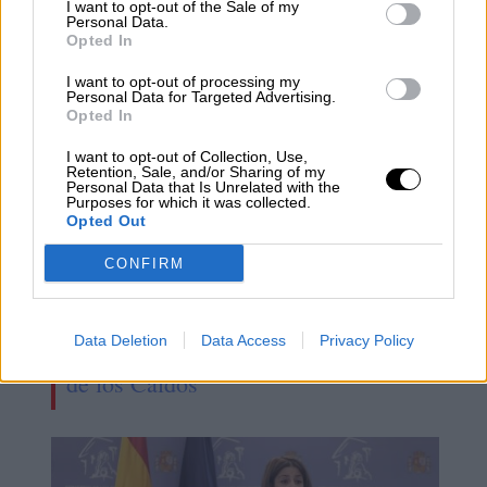
I want to opt-out of the Sale of my
Personal Data.
Opted In
I want to opt-out of processing my
Personal Data for Targeted Advertising.
Opted In
I want to opt-out of Collection, Use,
Retention, Sale, and/or Sharing of my
Personal Data that Is Unrelated with the
Purposes for which it was collected.
Opted Out
CONFIRM
Iniciados los trabajos para exhumar
Data Deletion
Data Access
Privacy Policy
los restos de 77 personas del Valle
de los Caídos