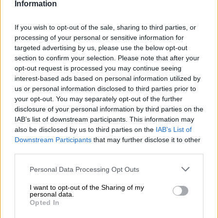
Information
Rajoy
Valle de los Caídos
Francisco Franco
If you wish to opt-out of the sale, sharing to third parties, or
Dolores de Cospedal
processing of your personal or sensitive information for
targeted advertising by us, please use the below opt-out
NOTICIAS RELACIONADAS
section to confirm your selection. Please note that after your
opt-out request is processed you may continue seeing
interest-based ads based on personal information utilized by
us or personal information disclosed to third parties prior to
your opt-out. You may separately opt-out of the further
disclosure of your personal information by third parties on the
IAB’s list of downstream participants. This information may
also be disclosed by us to third parties on the
IAB’s List of
Downstream Participants
that may further disclose it to other
third parties.
Personal Data Processing Opt Outs
El Congreso cierra la investigación
I want to opt-out of the Sharing of my
personal data.
de ‘Kitchen’ señalando a Rajoy y
Opted In
Cospedal, excepto PP y Vox