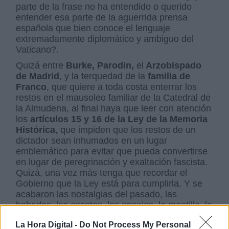
parte de la frase no ha entendido o querido
entender esa parte de la aguerrida prensa
española que bien conoce el lenguaje
extremadamente diplomático y ambiguo del
Vaticano?.
Quizá entre
Burke, Parodin,
el
Arzobispado
de Madrid
, y la terquedad de la
familia de
Franco
, que quiere a toda costa enterrar los
restos en el mausoleo familiar de la Catedral de
la Almudena, al final haya que leer con atención
los
artículos 15 y 16 de la Ley de la Memoria
Histórica
, que impiden que los restos de un
dictador sean inhumados en un lugar
emblemático para evitar que pueda convertirse
en lugar de peregrinación y exaltación fascista.
Quizá, una vez más tenga que recordar el
Gobierno que la Ley está para cumplirla. Y se
acabaron las nostalgias del pasado, las
bobadas, los escotes, los encajes, la mantilla, la
peineta y la parafernalia nacional.
La Hora Digital -
Do Not Process My Personal