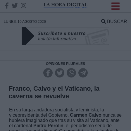
INFORMACION SOBRE LA
PROTECCIÓN DE TUS
BUSCAR
LUNES, 10 AGOSTO 2026
DATOS
Responsable:
Finalidad:
OPINIONES PLURALES
Datos tratados:
Franco, Calvo y el Vaticano, la
caverna se revuelve
Legitimación:
En su larga andadura socialista y feminista, la
vicepresidenta del Gobierno,
Carmen Calvo
nunca se
Destinatarios:
hubiera imaginado que tras su visita al Vaticano,
ante
el cardenal
Pietro Perolin
, el periodismo serio de
nuestra “querida España”
, como diría allá a finales de