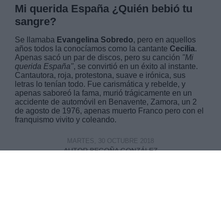
Mi querida España ¿Quién bebió tu
sangre?
Se llamaba
Evangelina Sobredo
, pero en aquellos
años todos la conocíamos como la cantante
Cecilia
.
Apenas sacó un par de discos, pero su canción
"Mi
querida España"
, se convirtió en un éxito al instante.
Cantautora, roja, protestona, suave e irónica, sus
letras lo tenían todo. Fue carismática y rebelde, y
apenas saboreó la fama, murió trágicamente en un
accidente de automóvil en Benavente, Zamora, un 2
de agosto de 1976, apenas muerto Franco pero con el
franquismo vivito y coleando.
MARTES, 30 OCTUBRE 2018
AUTOR BEGOÑA GONZÁLEZ
Mas artículos del mismo autor/a