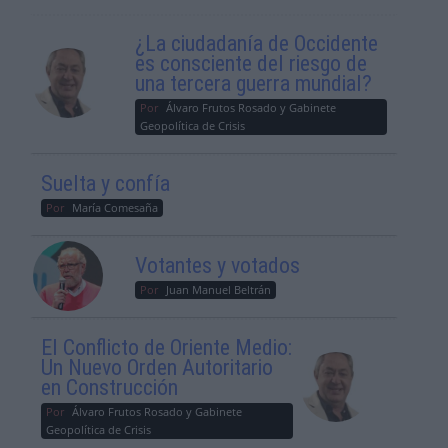
¿La ciudadanía de Occidente
es consciente del riesgo de
una tercera guerra mundial?
Por
Álvaro Frutos Rosado y Gabinete
Geopolítica de Crisis
Suelta y confía
Por
María Comesaña
Votantes y votados
Por
Juan Manuel Beltrán
El Conflicto de Oriente Medio:
Un Nuevo Orden Autoritario
en Construcción
Por
Álvaro Frutos Rosado y Gabinete
Geopolítica de Crisis