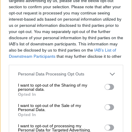
targeted advertising by us, please use the below opt-out
usuarios han pagado indebidamente
section to confirm your selection. Please note that after your
opt-out request is processed you may continue seeing
el impuesto AJD
interest-based ads based on personal information utilized by
us or personal information disclosed to third parties prior to
La sentencia del Tribunal Supremo abre la puerta a
que todos los afectados puedan reclamar la
your opt-out. You may separately opt-out of the further
devolución de su dinero, todo dependerá de la
disclosure of your personal information by third parties on the
decisión que adopte la justicia el próximo 5 de
IAB’s list of downstream participants. This information may
noviembre.
also be disclosed by us to third parties on the
IAB’s List of
Downstream Participants
that may further disclose it to other
SÁBADO, 27 OCTUBRE 2018
third parties.
AUTOR JOSE LUIS MARTÍN
Mas artículos del mismo autor/a
Personal Data Processing Opt Outs
I want to opt-out of the Sharing of my
personal data.
Opted In
I want to opt-out of the Sale of my
Personal Data.
Opted In
I want to opt-out of processing my
Personal Data for Targeted Advertising.