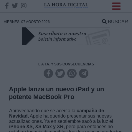
INFORMACION SOBRE LA
PROTECCIÓN DE TUS
BUSCAR
VIERNES, 07 AGOSTO 2026
DATOS
Responsable:
Finalidad:
L A I.A. Y SUS CONSECUENCIAS
Datos tratados:
Apple lanza un nuevo iPad y un
potente MacBook Pro
Legitimación:
Aprovechando que se acerca la
campaña de
Navidad
, Apple ha querido presentar sus nuevas
Destinatarios:
actualizaciones. Ya en septiembre sacó a la luz el
iPhone XS, XS Max y XR
, pero para entonces no
estaban todavía disponibles los dos nuevos productos