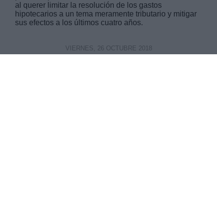
al querer limitar la resolución de los gastos
hipotecarios a un tema meramente tributario y mitigar
sus efectos a los últimos cuatro años.
VIERNES, 26 OCTUBRE 2018
AUTOR LA HORA DIGITAL
Mas artículos del mismo autor/a