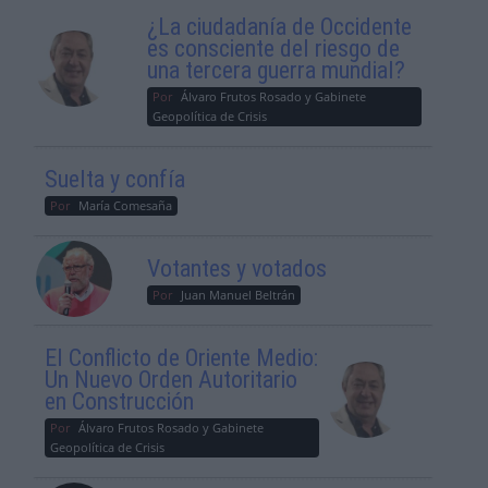
¿La ciudadanía de Occidente
es consciente del riesgo de
una tercera guerra mundial?
Por
Álvaro Frutos Rosado y Gabinete
Geopolítica de Crisis
Suelta y confía
Por
María Comesaña
Votantes y votados
Por
Juan Manuel Beltrán
El Conflicto de Oriente Medio:
Un Nuevo Orden Autoritario
en Construcción
Por
Álvaro Frutos Rosado y Gabinete
Geopolítica de Crisis