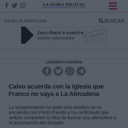
INFORMACION SOBRE LA
PROTECCIÓN DE TUS
BUSCAR
JUEVES, 06 AGOSTO 2026
DATOS
Responsable:
Finalidad:
LABERINTO ESPAÑOL
Datos tratados:
Calvo acuerda con la Iglesia que
Franco no vaya a La Almudena
Legitimación:
La vicepresidenta ha dado más detalles de su
encuentro con Pietro Parolin y ha confirmado que
Destinatarios:
ambos comparten la idea de buscar una alternativa a
la exhumación del dictador.