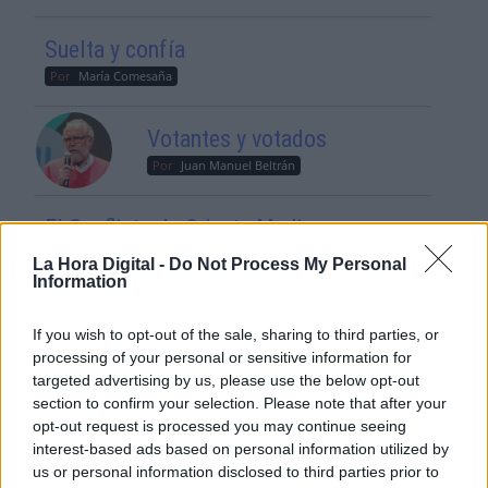
Suelta y confía
Por
María Comesaña
Votantes y votados
Por
Juan Manuel Beltrán
El Conflicto de Oriente Medio:
Un Nuevo Orden Autoritario
La Hora Digital -
Do Not Process My Personal
en Construcción
Information
Por
Álvaro Frutos Rosado y Gabinete
Geopolítica de Crisis
If you wish to opt-out of the sale, sharing to third parties, or
processing of your personal or sensitive information for
Reconquista leonesa
targeted advertising by us, please use the below opt-out
section to confirm your selection. Please note that after your
Por
Carlos Miranda
opt-out request is processed you may continue seeing
interest-based ads based on personal information utilized by
Clara Campoamor: Mi sueño,
us or personal information disclosed to third parties prior to