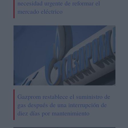
necesidad urgente de reformar el
mercado eléctrico
Gazprom restablece el suministro de
gas después de una interrupción de
diez días por mantenimiento