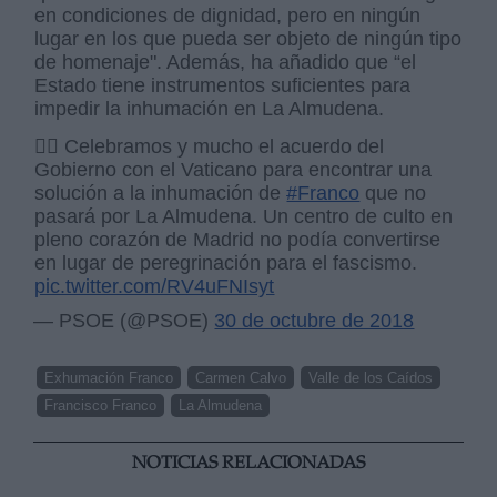
en condiciones de dignidad, pero en ningún
lugar en los que pueda ser objeto de ningún tipo
de homenaje". Además, ha añadido que “el
Estado tiene instrumentos suficientes para
impedir la inhumación en La Almudena.
👉🏽 Celebramos y mucho el acuerdo del
Gobierno con el Vaticano para encontrar una
solución a la inhumación de
#Franco
que no
pasará por La Almudena. Un centro de culto en
pleno corazón de Madrid no podía convertirse
en lugar de peregrinación para el fascismo.
pic.twitter.com/RV4uFNIsyt
— PSOE (@PSOE)
30 de octubre de 2018
Exhumación Franco
Carmen Calvo
Valle de los Caídos
Francisco Franco
La Almudena
NOTICIAS RELACIONADAS