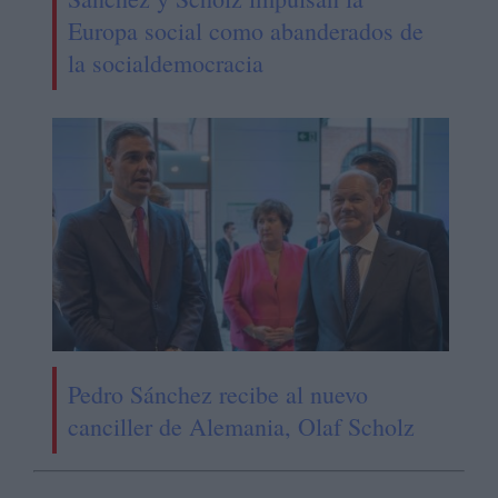
Europa social como abanderados de
la socialdemocracia
Pedro Sánchez recibe al nuevo
canciller de Alemania, Olaf Scholz