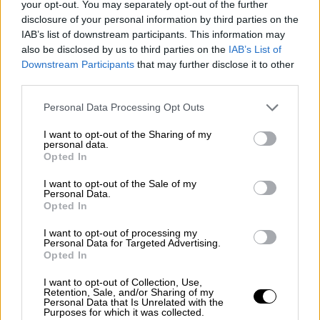
mi pesadilla
your opt-out. You may separately opt-out of the further
disclosure of your personal information by third parties on the
Por
María Pérez Herrero
IAB’s list of downstream participants. This information may
also be disclosed by us to third parties on the
IAB’s List of
Downstream Participants
that may further disclose it to other
third parties.
NOTICIAS MAS VISTAS
Personal Data Processing Opt Outs
I want to opt-out of the Sharing of my
personal data.
Opted In
LABERINTO ESPAÑOL
I want to opt-out of the Sale of my
Personal Data.
Opted In
El puzzle de la extrema derecha en
I want to opt-out of processing my
Personal Data for Targeted Advertising.
Alemania suma otra pieza en el
land
de
Opted In
Hesse
I want to opt-out of Collection, Use,
Retention, Sale, and/or Sharing of my
La derrota de la CDU en Hesse precipita el anuncio
Personal Data that Is Unrelated with the
de la retirada de Angela Merkel en la política alemana
Purposes for which it was collected.